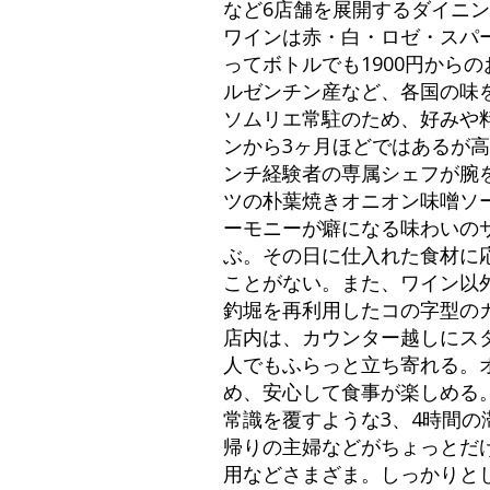
など6店舗を展開するダイニ
ワインは赤・白・ロゼ・スパ
ってボトルでも1900円から
ルゼンチン産など、各国の味
ソムリエ常駐のため、好みや
ンから3ヶ月ほどではあるが
ンチ経験者の専属シェフが腕
ツの朴葉焼きオニオン味噌ソ
ーモニーが癖になる味わいの
ぶ。その日に仕入れた食材に
ことがない。また、ワイン以
釣堀を再利用したコの字型の
店内は、カウンター越しにス
人でもふらっと立ち寄れる。
め、安心して食事が楽しめる
常識を覆すような3、4時間の
帰りの主婦などがちょっとだ
用などさまざま。しっかりと