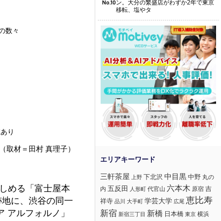
ン。大分の繁盛店がわずか2年で東京
No.10
移転、塩やタ
の数々
値あり
（取材＝田村 真理子）
三軒茶屋
中目黒
下北沢
中野
丸の
上野
楽しめる「富士屋本
六本木
五反田
吉
内
代官山
人形町
原宿
恵比寿
跡地に、渋谷の同一
学芸大学
祥寺
大手町
広尾
品川
 アルフォルノ」
新宿
新橋
日本橋
横浜
新宿三丁目
東京