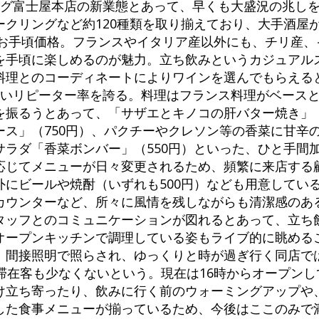
ング富士屋本店の新業態とあって、早くも大盛況の兆し
ークリングなど約120種類を取り揃えており、大手酒屋
のお手頃価格。フランスやイタリア産以外にも、チリ産
を手頃に楽しめるのが魅力。立ち飲みというカジュアル
料理とのコーディネートによりワインを選んでもらえる
高いリピーター率を誇る。料理はフランス料理がベース
を振るうとあって、「サザエとキノコの肝バター焼き」（
ース」（750円）、パクチーやクレソン等の香菜に甘辛
サラダ「香菜ボンバー」（550円）といった、ひと手間
応じてメニューが日々変更されるため、頻繁に来店する
外にビールや焼酎（いずれも500円）なども用意してい
カウンターなど、所々に風情を残しながらも清潔感のあ
タッフとのコミュニケーションが図れるとあって、立ち
オープンキッチンで調理している姿もライブ的に眺める
。間接照明で照らされ、ゆっくりと時が過ぎ行く同店で
滞在客も少なくないという。現在は16時からオープン
け立ち寄ったり、飲みに行く前のウォーミングアップや
した食事メニューが揃っているため、今後はここのみで