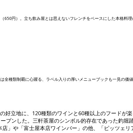
（650円）。立ち飲み屋とは思えないフレンチをベースにした本格料理
者は全種類制覇に心躍る、ラベル入りの厚いメニューブックも一見の価
の好立地に、120種類のワインと60種以上のフードが
にオープンした。三軒茶屋のシンボル的存在であった釣堀
本店」や「富士屋本店ワインバー」の他、「ピッツェリア