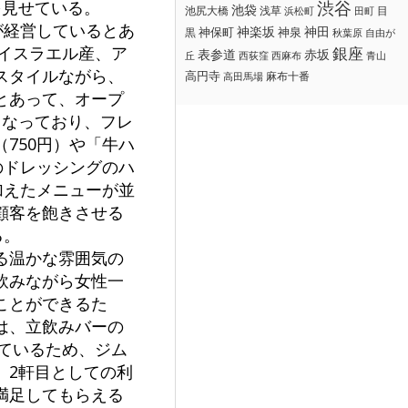
を見せている。
渋谷
池袋
浅草
目
池尻大橋
浜松町
田町
が経営しているとあ
神楽坂
神田
黒
神保町
神泉
秋葉原
自由が
、イスラエル産、ア
銀座
赤坂
表参道
丘
西荻窪
西麻布
青山
スタイルながら、
高円寺
麻布十番
高田馬場
とあって、オープ
となっており、フレ
750円）や「牛ハ
のドレッシングのハ
加えたメニューが並
顧客を飽きさせる
る。
る温かな雰囲気の
飲みながら女性一
ことができるた
は、立飲みバーの
しているため、ジム
、2軒目としての利
満足してもらえる