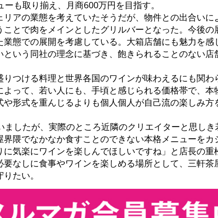
ューも取り揃え、月商600万円を目指す。
ェリアの業態を考えていたそうだが、物件との出合いに
うことで肉をメインとしたグリルバーとなった。今後の
た業態での展開を考慮している。大箱店舗にも魅力を感
いという同社の理念に基づき、飽きられることのない店
盛りつける料理と世界各国のワインが味わえるにも関わ
によって、若い人にも、手頃と感じられる価格帯で、本
式や形式を重んじるよりも個人個人が自己流の楽しみ方
ていましたが、実際のところ近隣のクリエイターと思しき
屋界隈でなかなか食すことのできない本格メニューをカ
りに気楽にワインを楽しんでほしいですね」と店長の重
必要なしに食事やワインを楽しめる場所として、三軒茶
守りたい。