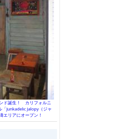
ランド誕生！ カリフォルニ
adelic Jalopy（ジャ
松濤エリアにオープン！