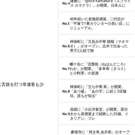
鎌倉に「Splice Kamakura（スプライ
No.4
ス カマクラ）」が開業。日本人に
46年続いた老舗居酒屋、二代目が
「平塚で1番カウンターの長い店」に
No.5
リニューアル。
神保町に「立呑み中華 猫猫（マオマ
オ）」がオープン。志木で出会った
No.6
男子2人組で独
幡ケ谷に「涅槃処（ねはんどころ）
わか」が開業。「多幸寿（タコス）
No.7
と小料理」の居酒
に舌鼓を打つ常連客も少
神保町に「立ち中華 異」が開業。
「あつ盛」「あの字」に続く3店舗
No.8
目。誰もが知る“
池袋に「小出洋食堂」が開業。星付
きから居酒屋まで経験した33歳、イ
No.9
タリアン、フレ
豪徳寺に「焼き鳥 金兵衛」がオープ