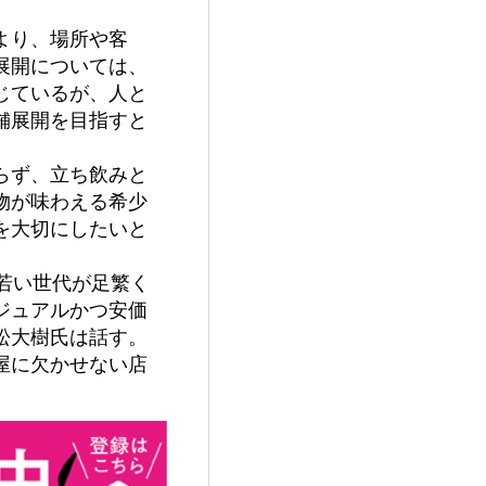
より、場所や客
展開については、
じているが、人と
舗展開を目指すと
らず、立ち飲みと
物が味わえる希少
を大切にしたいと
若い世代が足繁く
ジュアルかつ安価
松大樹氏は話す。
屋に欠かせない店