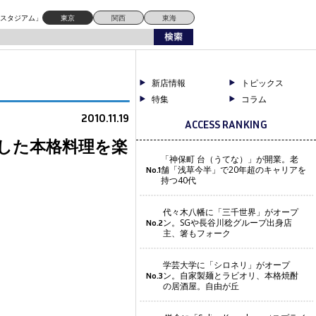
ドスタジアム」
東京
関西
東海
新店情報
トピックス
特集
コラム
2010.11.19
ACCESS RANKING
した本格料理を楽
「神保町 台（うてな）」が開業。老
舗「浅草今半」で20年超のキャリアを
No.1
持つ40代
代々木八幡に「三千世界」がオープ
ン。SGや長谷川稔グループ出身店
No.2
主、箸もフォーク
学芸大学に「シロネリ」がオープ
ン。自家製麺とラビオリ、本格焼酎
No.3
の居酒屋。自由が丘