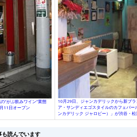
10月29日、ジャンカデリックから新ブ
の“がぶ飲みワイン”業態
ア・サンディエゴスタイルのカフェバール「Junk
月11日オープン
ンカデリック ジャロピー）」が渋谷・
事も読んでいます