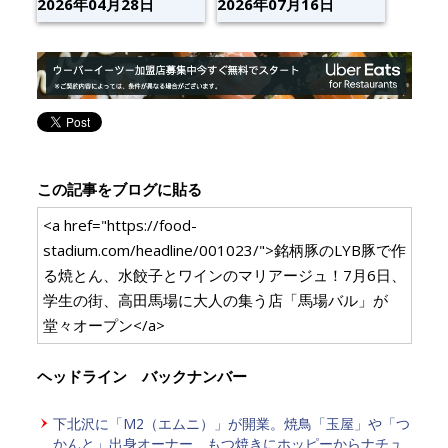
2026年04月28日
2026年07月16日
この記事をブログに貼る
<a href="https://food-
stadium.com/headline/001023/">銘柄豚のLYB豚で作
る焼とん、水餃子とワインのマリアージュ！7月6日、
学生の街、高田馬場に大人の集う店「馬場バル」が
堂々オープン</a>
ヘッドライン バックナンバー
下北沢に「M2（エムニ）」が開業。焼鳥「玉屋」や「つ
かんと」出身オーナー、もつ焼きにホッピーからナチュ