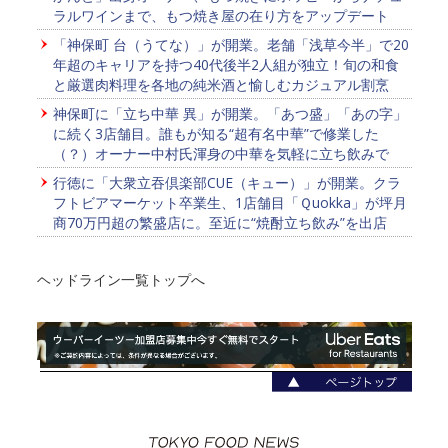
ラルワインまで、もつ焼き屋の在り方をアップデート
「神保町 台（うてな）」が開業。老舗「浅草今半」で20
年超のキャリアを持つ40代後半2人組が独立！旬の和食
と厳選肉料理を各地の純米酒と愉しむカジュアル割烹
神保町に「立ち中華 異」が開業。「あつ盛」「あの字」
に続く3店舗目。誰もが知る“超有名中華”で修業した
（？）オーナー中村氏渾身の中華を気軽に立ち飲みで
行徳に「大衆立吞倶楽部CUE（キュー）」が開業。クラ
フトビアマーケット卒業生、1店舗目「Ｑuokka」が坪月
商70万円超の繁盛店に。至近に“焼酎立ち飲み”を出店
ヘッドライン一覧トップへ