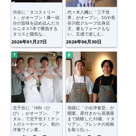
渋谷に「タコストリー
代々木八幡に「三千世
ト」がオープン！豚一頭
界」がオープン。SGや長
分の旨味を詰め込んだカ
谷川稔グループ出身店
ルニタス1本で勝負する
主、箸もフォークもな
タコスと陽気な...
い、五感で楽しむ...
2026年01月27日
2026年06月30日
北千住に「HiBi（ひ
池袋に「小出洋食堂」が
び）」がオープン。「ア
開業。星付きから居酒屋
タル」で北千住ドミナン
まで経験した33歳、イタ
トのトーヤーマン、初の
リアン、フレンチの垣根
洋食ワイン業...
を取り払っ...