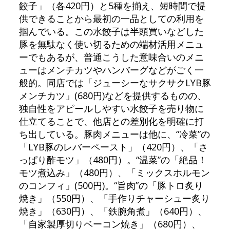
餃子」（各420円）と5種を揃え、短時間で提
供できることから最初の一品としての利用を
掴んでいる。この水餃子は半頭買いなどした
豚を無駄なく使い切るための端材活用メニュ
ーでもあるが、普通こうした意味合いのメニ
ューはメンチカツやハンバーグなどがごく一
般的。同店では「ジューシーなサクサクLYB豚
メンチカツ」(680円)などを提供するものの、
独自性をアピールしやすい水餃子を売り物に
仕立てることで、他店との差別化を明確に打
ち出している。豚肉メニューは他に、“冷菜”の
「LYB豚のレバーペースト」（420円）、「さ
っぱり酢モツ」（480円）。“温菜”の「絶品！
モツ煮込み」（480円）、「ミックスホルモン
のコンフィ」(500円)。“旨肉”の「豚トロ炙り
焼き」（550円）、「手作りチャーシュー炙り
焼き」（630円）、「鉄腕角煮」（640円）、
「自家製厚切りベーコン焼き」（680円）、