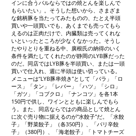
インに合うバルならではの焼とんを楽しんで
もらいたい」。そうした想いから、さまざま
な銘柄豚を当たってみたものの、たとえ半頭
買いや一頭買いでも、あくまでも売ってもら
えるのは正肉だけで、内臓類は売ってくれな
いといったところが少なくなかった。そうし
たやりとりを重ねる中、廣根氏の納得のいく
条件を満たしてくれたのが静岡のLYB豚だった
のだ。同店ではLYB豚を半頭買い、または一頭
買いで仕入れ、週に半頭は使い切っている。
メニューは“LYB豚串焼き”として「バラ」「ロ
ース」「タン」「レバー」「ハツ」「シロ」
「ガツ」「コブクロ」「ナンコツ」を各1本
150円で供し、ワインとともに楽しんでもら
う。また、同店ならではの商品として焼とん
に次ぐ売り物に据えるのが“水餃子”だ。「水餃
子」「野菜餃子」（各350円）、「バリ辛餃
子」（380円）、「海老餃子」「トマトチーズ