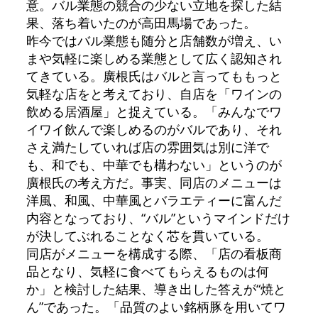
意。バル業態の競合の少ない立地を探した結
果、落ち着いたのが高田馬場であった。
昨今ではバル業態も随分と店舗数が増え、い
まや気軽に楽しめる業態として広く認知され
てきている。廣根氏はバルと言ってももっと
気軽な店をと考えており、自店を「ワインの
飲める居酒屋」と捉えている。「みんなでワ
イワイ飲んで楽しめるのがバルであり、それ
さえ満たしていれば店の雰囲気は別に洋で
も、和でも、中華でも構わない」というのが
廣根氏の考え方だ。事実、同店のメニューは
洋風、和風、中華風とバラエティーに富んだ
内容となっており、“バル”というマインドだけ
が決してぶれることなく芯を貫いている。
同店がメニューを構成する際、「店の看板商
品となり、気軽に食べてもらえるものは何
か」と検討した結果、導き出した答えが“焼と
ん”であった。「品質のよい銘柄豚を用いてワ