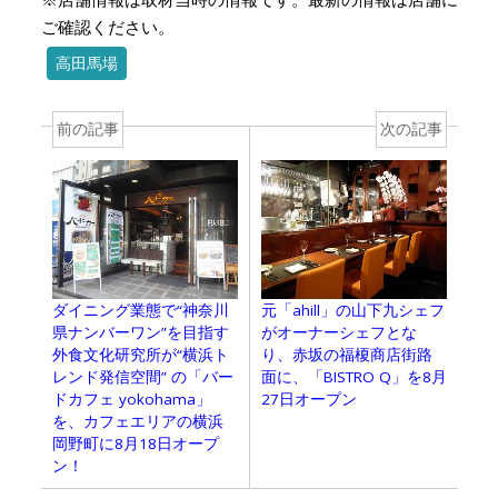
ご確認ください。
高田馬場
前の記事
次の記事
ダイニング業態で“神奈川
元「ahill」の山下九シェフ
県ナンバーワン”を目指す
がオーナーシェフとな
外食文化研究所が“横浜ト
り、赤坂の福榎商店街路
レンド発信空間” の「バー
面に、「BISTRO Q」を8月
ドカフェ yokohama」
27日オープン
を、カフェエリアの横浜
岡野町に8月18日オープ
ン！