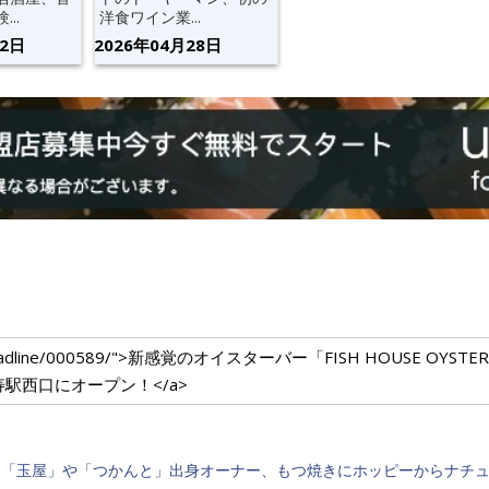
..
洋食ワイン業...
02日
2026年04月28日
m.com/headline/000589/">新感覚のオイスターバー「FISH HOUSE O
駅西口にオープン！</a>
鳥「玉屋」や「つかんと」出身オーナー、もつ焼きにホッピーからナチ