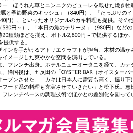
ラー ほうれん草とニンニクのピューレを載せた焼き牡蠣
牡蠣と季節野菜のキッシュ」（840円）、「たっぷりの
940円）、といったオリジナルのカキ料理も提供。その
580円～）、「本日の魚のテリーヌ」（980円）など
20種類ほどを揃え、ボトル2,800円～で提供するほか
どを提供する。
ザインを手がけるアトリエクラフトが担当。木材の温か
をイメージした爽やかな空間を演出している。
は、フレンチ出身。ホテルニューオータニを経て、カナ
、帰国後は、五反田の「OYSTER BAR（オイスター
オープンさせた。「カキは日本人に需要も高く、掘り下
ーフード系の料理も充実させていきたい」と松下氏。恵
、フレンチベースの調理技術でほかとの差別化を図って