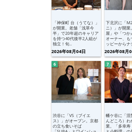
「神保町 台（うてな）」
下北沢に「M
が開業。老舗「浅草今
ニ）」が開業
半」で20年超のキャリア
屋」や「つか
を持つ40代後半2人組が
オーナー、も
独立！旬...
ッピーからナチ.
2026年08月04日
2026年08月
渋谷に「VS（ブイエ
幡ケ谷に「涅
ス）」がオープン。京都
んどころ）わ
の立ち食いそば
業。「多幸寿
「SUBA」とワインショ
と小料理」の