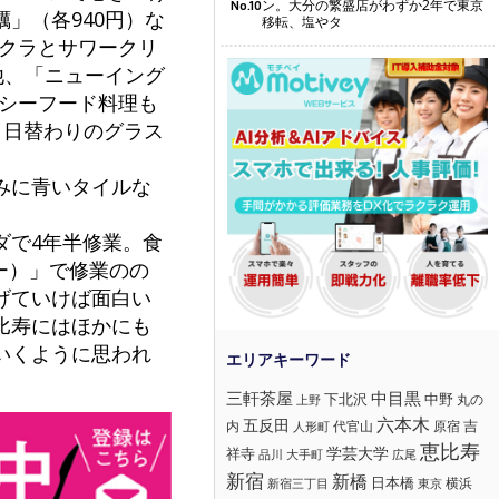
ン。大分の繁盛店がわずか2年で東京
No.10
」（各940円）な
移転、塩やタ
イクラとサワークリ
他、「ニューイング
のシーフード料理も
、日替わりのグラス
みに青いタイルな
ダで4年半修業。食
バー）」で修業のの
げていけば面白い
比寿にはほかにも
いくように思われ
三軒茶屋
中目黒
下北沢
中野
丸の
上野
六本木
五反田
吉
内
代官山
人形町
原宿
恵比寿
学芸大学
祥寺
大手町
広尾
品川
新宿
新橋
日本橋
横浜
新宿三丁目
東京