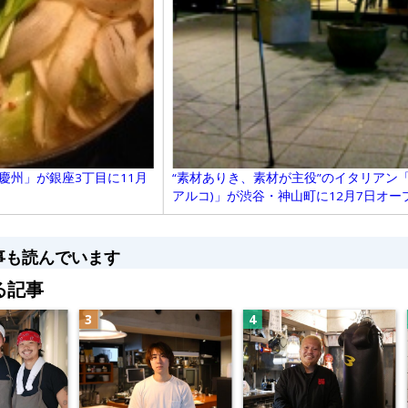
慶州」が銀座3丁目に11月
“素材ありき、素材が主役”のイタリアン「Ost
アルコ)」が渋谷・神山町に12月7日オープ
事も読んでいます
る記事