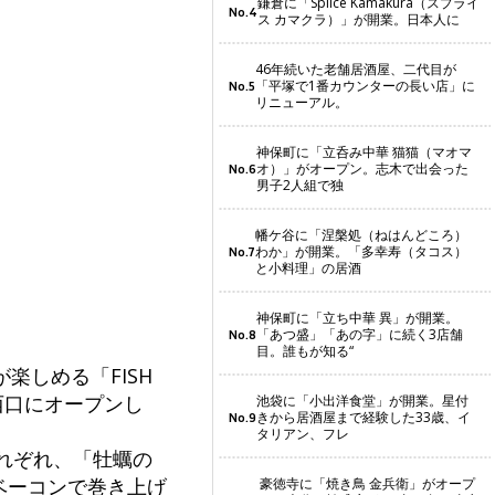
鎌倉に「Splice Kamakura（スプライ
No.4
ス カマクラ）」が開業。日本人に
46年続いた老舗居酒屋、二代目が
「平塚で1番カウンターの長い店」に
No.5
リニューアル。
神保町に「立呑み中華 猫猫（マオマ
オ）」がオープン。志木で出会った
No.6
男子2人組で独
幡ケ谷に「涅槃処（ねはんどころ）
わか」が開業。「多幸寿（タコス）
No.7
と小料理」の居酒
神保町に「立ち中華 異」が開業。
「あつ盛」「あの字」に続く3店舗
No.8
目。誰もが知る“
しめる「FISH
駅西口にオープンし
池袋に「小出洋食堂」が開業。星付
きから居酒屋まで経験した33歳、イ
No.9
タリアン、フレ
れぞれ、「牡蠣の
ベーコンで巻き上げ
豪徳寺に「焼き鳥 金兵衛」がオープ