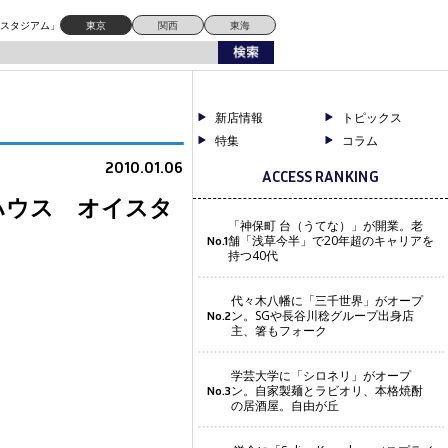
ドスタジアム」
東京
関西
東海
新店情報
トピックス
特集
コラム
2010.01.06
ACCESS RANKING
シュハウス オイスタ
「神保町 台（うてな）」が開業。老
舗「浅草今半」で20年超のキャリアを
No.1
持つ40代
代々木八幡に「三千世界」がオープ
ン。SGや長谷川稔グループ出身店
No.2
主、箸もフォーク
学芸大学に「シロネリ」がオープ
ン。自家製麺とラビオリ、本格焼酎
No.3
の居酒屋。自由が丘