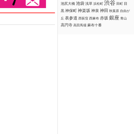
渋谷
池袋
浅草
目
池尻大橋
浜松町
田町
神楽坂
神田
黒
神保町
神泉
秋葉原
自由が
銀座
赤坂
表参道
丘
西荻窪
西麻布
青山
高円寺
麻布十番
高田馬場