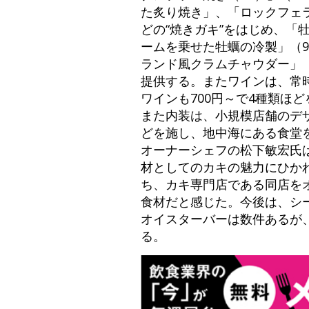
た炙り焼き」、「ロックフェ
どの“焼きガキ”をはじめ、「
ームを乗せた牡蠣の冷製」（
ランド風クラムチャウダー」（
提供する。またワインは、常時
ワインも700円～で4種類ほ
また内装は、小規模店舗のデ
どを施し、地中海にある食堂
オーナーシェフの松下敏宏氏
材としてのカキの魅力にひかれ
ち、カキ専門店である同店を
食材だと感じた。今後は、シ
オイスターバーは数件あるが
る。