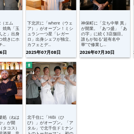
2（エム
下北沢に「where（ウェ
神保町に「立ち中華 異」
。焼鳥「玉
ア）」がオープン！ミシ
が開業。「あつ盛」「あ
んと」出身
ュラン一つ星「レガー
の字」に続く3店舗目。
つ焼きにホ
ロ」出身シェフが独立、
誰もが知る“超有名中
..
カフェとデ...
華”で修業し...
06日
2025年07月08日
2026年07月30日
槃処（ねは
北千住に「HiBi（ひ
か」が開
び）」がオープン。「ア
（タコス）
タル」で北千住ドミナン
居酒屋、音
トのトーヤーマン、初の