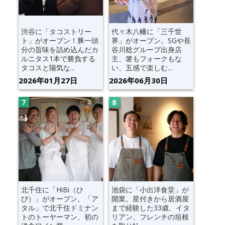
渋谷に「タコストリー
代々木八幡に「三千世
ト」がオープン！豚一頭
界」がオープン。SGや長
分の旨味を詰め込んだカ
谷川稔グループ出身店
ルニタス1本で勝負する
主、箸もフォークもな
タコスと陽気な...
い、五感で楽しむ...
2026年01月27日
2026年06月30日
北千住に「HiBi（ひ
池袋に「小出洋食堂」が
び）」がオープン。「ア
開業。星付きから居酒屋
タル」で北千住ドミナン
まで経験した33歳、イタ
トのトーヤーマン、初の
リアン、フレンチの垣根