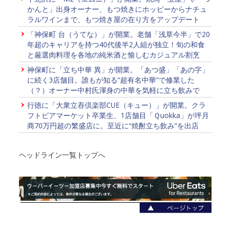
かんと」出身オーナー、もつ焼きにホッピーからナチュ
ラルワインまで、もつ焼き屋の在り方をアップデート
「神保町 台（うてな）」が開業。老舗「浅草今半」で20
年超のキャリアを持つ40代後半2人組が独立！旬の和食
と厳選肉料理を各地の純米酒と愉しむカジュアル割烹
神保町に「立ち中華 異」が開業。「あつ盛」「あの字」
に続く3店舗目。誰もが知る“超有名中華”で修業した
（？）オーナー中村氏渾身の中華を気軽に立ち飲みで
行徳に「大衆立吞倶楽部CUE（キュー）」が開業。クラ
フトビアマーケット卒業生、1店舗目「Ｑuokka」が坪月
商70万円超の繁盛店に。至近に“焼酎立ち飲み”を出店
ヘッドライン一覧トップへ