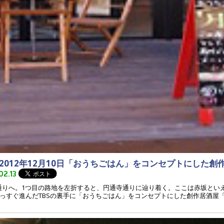
012年12月10日「おうちごはん」をコンセプトにした創
02.13
木通りへ。1つ目の路地を左折すると、円通寺通りに辿り着く。ここは赤坂とい
っすぐ進んだTBSの裏手に「おうちごはん」をコンセプトにした創作居酒屋