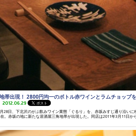
地帯出現！ 2800円均一のボトル赤ワインとラムチョップ
2012.06.29
は3月28日、下北沢のがぶ飲みワイン業態「ぐるり」を、赤坂みすじ通り沿い
存在。赤坂の地に新たな居酒屋三角地帯が出現した。同店は2011年3月11日