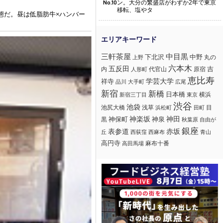
ン。大分の繁盛店がわずか2年で東京
No.10
移転、塩やタ
態だ。昼は低脂肪牛×ハンバー
三軒茶屋
中目黒
下北沢
中野
丸の
上野
六本木
五反田
吉
内
代官山
人形町
原宿
恵比寿
学芸大学
祥寺
大手町
広尾
品川
新宿
新橋
日本橋
横浜
新宿三丁目
東京
渋谷
池袋
浅草
目
池尻大橋
浜松町
田町
神楽坂
神田
黒
神保町
神泉
秋葉原
自由が
銀座
赤坂
表参道
丘
西荻窪
西麻布
青山
高円寺
麻布十番
高田馬場