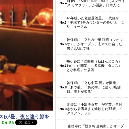
鎌倉に「Splice Kamakura（スプライ
No.4
ス カマクラ）」が開業。日本人に
46年続いた老舗居酒屋、二代目が
「平塚で1番カウンターの長い店」に
No.5
リニューアル。
神保町に「立呑み中華 猫猫（マオマ
オ）」がオープン。志木で出会った
No.6
男子2人組で独
幡ケ谷に「涅槃処（ねはんどころ）
わか」が開業。「多幸寿（タコス）
No.7
と小料理」の居酒
神保町に「立ち中華 異」が開業。
「あつ盛」「あの字」に続く3店舗
No.8
目。誰もが知る“
池袋に「小出洋食堂」が開業。星付
きから居酒屋まで経験した33歳、イ
No.9
タリアン、フレ
ス)が昼、夜と違う顔を
3.04.24
豪徳寺に「焼き鳥 金兵衛」がオープ