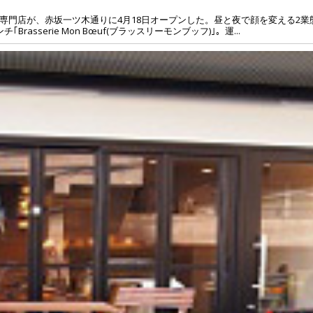
専門店が、赤坂一ツ木通りに4月18日オープンした。昼と夜で顔を変える2業
sserie Mon Bœuf(ブラッスリーモンブッフ)｣。運...