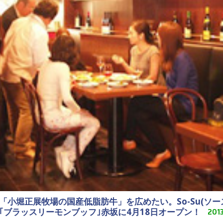
小堀正展牧場の国産低脂肪牛」を広めたい。So-Su(ソー
｢ブラッスリーモンブッフ｣赤坂に4月18日オープン！
201