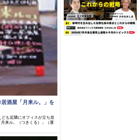
作居酒屋「月来ル。」を
えども近隣にオフィスが立ち並
「月来ル。（つきくる）」（運