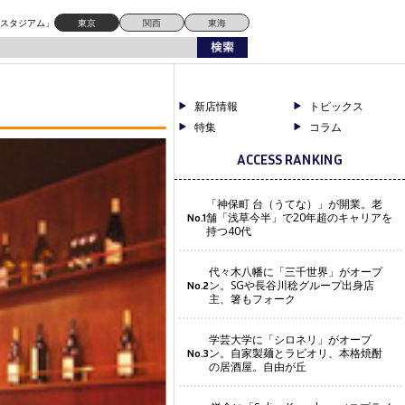
ドスタジアム」
東京
関西
東海
新店情報
トピックス
特集
コラム
ACCESS RANKING
「神保町 台（うてな）」が開業。老
舗「浅草今半」で20年超のキャリアを
No.1
持つ40代
代々木八幡に「三千世界」がオープ
ン。SGや長谷川稔グループ出身店
No.2
主、箸もフォーク
学芸大学に「シロネリ」がオープ
ン。自家製麺とラビオリ、本格焼酎
No.3
の居酒屋。自由が丘