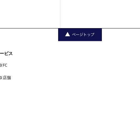
ービス
タFC
タ店舗