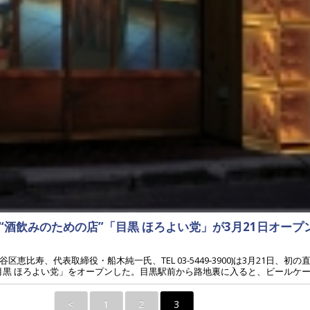
酒飲みのための店”「目黒 ほろよい党」が3月21日オープ
比寿、代表取締役・船木純一氏、TEL 03-5449-3900)は3月21日、初
黒 ほろよい党」をオープンした。目黒駅前から路地裏に入ると、ビールケース.
<
1
2
3