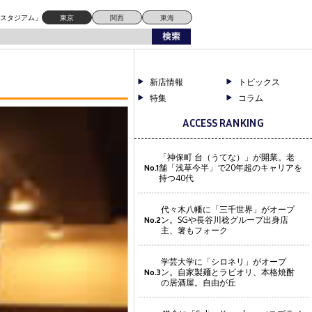
ドスタジアム」
東京
関西
東海
新店情報
トピックス
特集
コラム
ACCESS RANKING
「神保町 台（うてな）」が開業。老
舗「浅草今半」で20年超のキャリアを
No.1
持つ40代
代々木八幡に「三千世界」がオープ
ン。SGや長谷川稔グループ出身店
No.2
主、箸もフォーク
学芸大学に「シロネリ」がオープ
ン。自家製麺とラビオリ、本格焼酎
No.3
の居酒屋。自由が丘