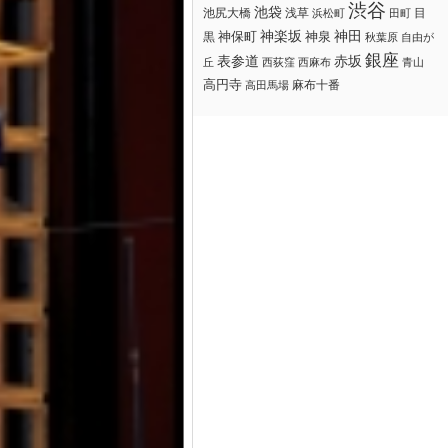
渋谷
池袋
浅草
目
池尻大橋
浜松町
田町
神楽坂
神田
黒
神保町
神泉
秋葉原
自由が
銀座
赤坂
表参道
丘
西荻窪
西麻布
青山
高円寺
麻布十番
高田馬場