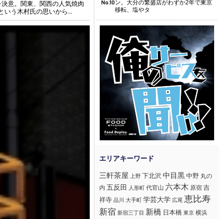
ン。大分の繁盛店がわずか2年で東京
No.10
を決意。関東、関西の人気焼肉
移転、塩やタ
う木村氏の思いから...
三軒茶屋
中目黒
下北沢
中野
丸の
上野
六本木
五反田
吉
内
代官山
人形町
原宿
恵比寿
学芸大学
祥寺
大手町
広尾
品川
新宿
新橋
日本橋
横浜
新宿三丁目
東京