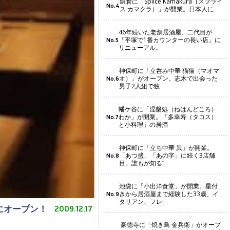
鎌倉に「Splice Kamakura（スプライ
No.4
ス カマクラ）」が開業。日本人に
46年続いた老舗居酒屋、二代目が
「平塚で1番カウンターの長い店」に
No.5
リニューアル。
神保町に「立呑み中華 猫猫（マオマ
オ）」がオープン。志木で出会った
No.6
男子2人組で独
幡ケ谷に「涅槃処（ねはんどころ）
わか」が開業。「多幸寿（タコス）
No.7
と小料理」の居酒
神保町に「立ち中華 異」が開業。
「あつ盛」「あの字」に続く3店舗
No.8
目。誰もが知る“
池袋に「小出洋食堂」が開業。星付
きから居酒屋まで経験した33歳、イ
No.9
タリアン、フレ
黒にオープン！
2009.12.17
豪徳寺に「焼き鳥 金兵衛」がオープ