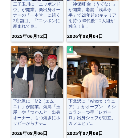
二子玉川に「ニッポンド
「神保町 台（うてな）」
ウ」が開業。楽出身オー
が開業。老舗「浅草今
ナーの「一本堂」に続く
半」で20年超のキャリア
2店舗目、「“ニッポンに
を持つ40代後半2人組が
産まれて良...
独立！旬...
2025年06月12日
2026年08月04日
下北沢に「M2（エム
下北沢に「where（ウェ
ニ）」が開業。焼鳥「玉
ア）」がオープン！ミシ
屋」や「つかんと」出身
ュラン一つ星「レガー
オーナー、もつ焼きにホ
ロ」出身シェフが独立、
ッピーからナチ...
カフェとデ...
2026年08月06日
2025年07月08日