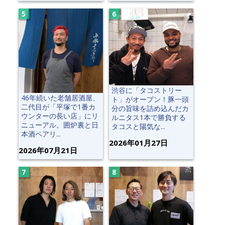
渋谷に「タコストリー
46年続いた老舗居酒屋、
ト」がオープン！豚一頭
二代目が「平塚で1番カ
分の旨味を詰め込んだカ
ウンターの長い店」にリ
ルニタス1本で勝負する
ニューアル。囲炉裏と日
タコスと陽気な...
本酒ペアリ...
2026年01月27日
2026年07月21日