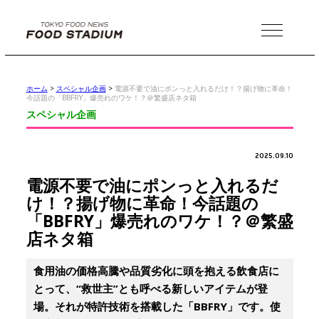
MENU
ホーム
>
スペシャル企画
>
電源不要で油にポンっと入れるだけ！？揚げ物に革命！
今話題の「BBFRY」爆売れのワケ！？＠繁盛店ネタ箱
スペシャル企画
2025.09.10
電源不要で油にポンっと入れるだ
け！？揚げ物に革命！今話題の
「BBFRY」爆売れのワケ！？＠繁盛
店ネタ箱
食用油の価格高騰や品質劣化に頭を抱える飲食店に
とって、“救世主”とも呼べる新しいアイテムが登
場。それが特許技術を搭載した「BBFRY」です。使