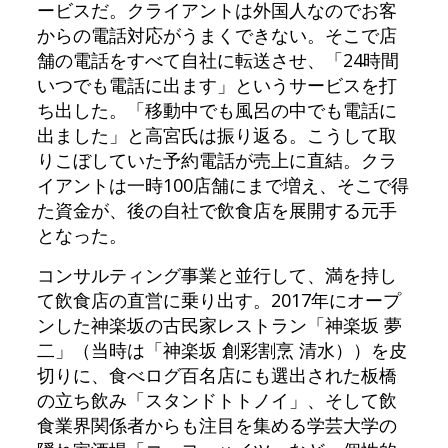
ービスだ。クライアントは外国人なのでお客
からの電話対応がうまくできない。そこで店
舗の電話をすべて自社に転送させ、「24時間
いつでも電話に出ます」というサービスを打
ち出した。「移動中でも風呂の中でも電話に
出ました」と高宮氏は振り返る。こうして取
りこぼしていた予約電話が売上に直結。クラ
イアントは一時100店舗にまで増え、そこで得
た資金が、後の自社で飲食店を展開する元手
となった。
コンサルティング事業と並行して、満を持し
て飲食店の直営に乗り出す。2017年にオープ
ンした神楽坂の古民家レストラン「神楽坂 夢
二」（当時は「神楽坂 創彩割烹 清水））を皮
切りに、食べログ百名店にも選出された板橋
の立ち飲み「スタンドトトノイ」、そして飲
食業界関係者からも注目を集める学芸大学の