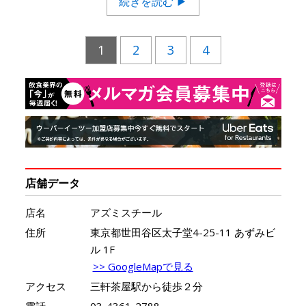
続きを読む ▶
1
2
3
4
店舗データ
店名
アズミスチール
住所
東京都世田谷区太子堂4-25-11 あずみビ
ル 1F
>> GoogleMapで見る
アクセス
三軒茶屋駅から徒歩２分