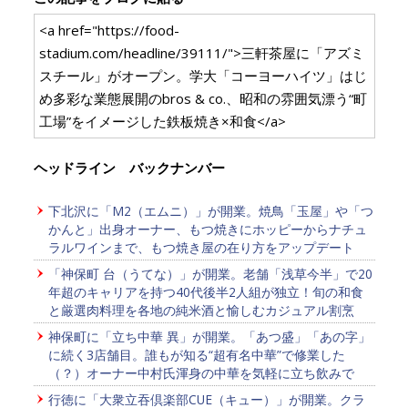
<a href="https://food-
stadium.com/headline/39111/">三軒茶屋に「アズミ
スチール」がオープン。学大「コーヨーハイツ」はじ
め多彩な業態展開のbros & co.、昭和の雰囲気漂う“町
工場”をイメージした鉄板焼き×和食</a>
ヘッドライン バックナンバー
下北沢に「M2（エムニ）」が開業。焼鳥「玉屋」や「つ
かんと」出身オーナー、もつ焼きにホッピーからナチュ
ラルワインまで、もつ焼き屋の在り方をアップデート
「神保町 台（うてな）」が開業。老舗「浅草今半」で20
年超のキャリアを持つ40代後半2人組が独立！旬の和食
と厳選肉料理を各地の純米酒と愉しむカジュアル割烹
神保町に「立ち中華 異」が開業。「あつ盛」「あの字」
に続く3店舗目。誰もが知る“超有名中華”で修業した
（？）オーナー中村氏渾身の中華を気軽に立ち飲みで
行徳に「大衆立吞倶楽部CUE（キュー）」が開業。クラ