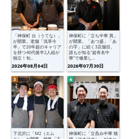
「神保町 台（うてな）」
神保町に「立ち中華 異」
が開業。老舗「浅草今
が開業。「あつ盛」「あ
半」で20年超のキャリア
の字」に続く3店舗目。
を持つ40代後半2人組が
誰もが知る“超有名中
独立！旬...
華”で修業し...
2026年08月04日
2026年07月30日
下北沢に「M2（エム
神保町に「立呑み中華 猫
ニ）」が開業。焼鳥「玉
猫（マオマオ）」がオー