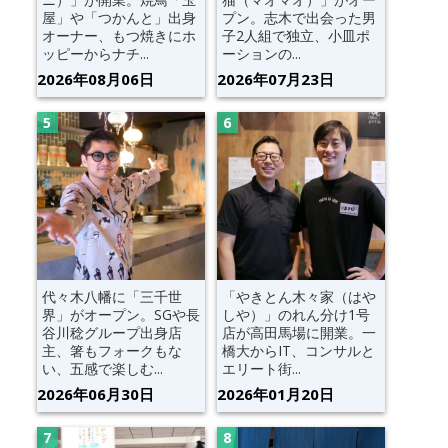
屋」や「つかんと」出身
プン。志木で出会った男
オーナー、もつ焼きにホ
子2人組で独立、小皿ポ
ッピーからナチ...
ーションの...
2026年08月06日
2026年07月23日
代々木八幡に「三千世
「やきとん木々家（はや
界」がオープン。SGや長
しや）」のれん分け1号
谷川稔グループ出身店
店が高田馬場に開業。一
主、箸もフォークもな
橋大からIT、コンサルと
い、五感で楽しむ...
エリート街...
2026年06月30日
2026年01月20日