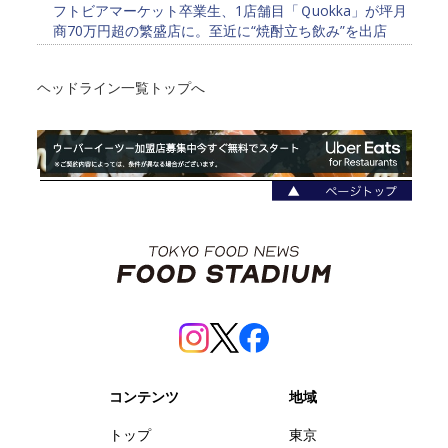
フトビアマーケット卒業生、1店舗目「Ｑuokka」が坪月
商70万円超の繁盛店に。至近に“焼酎立ち飲み”を出店
ヘッドライン一覧トップへ
コンテンツ
地域
トップ
東京