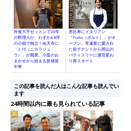
外食大手ゼットンで20年
恵比寿にイタリアン
の料理人が、わずか6.8坪
「Porto（ポルト）」がオ
の小箱で独立！祐天寺に
ープン。常連客に愛され
「2-10（ニカラジュ
た前テナントから岡山の
ウ）」が開業。小皿のお
パティスリーに運営変わ
まかせから始まる新感覚
り再スタート
中華
この記事を読んだ人はこんな記事も読んでい
ます
24時間以内に最も見られている記事