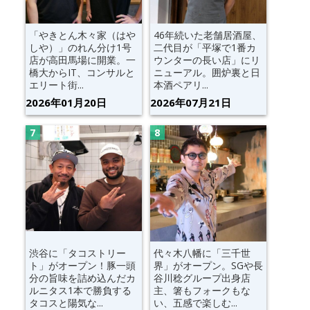
「やきとん木々家（はや
46年続いた老舗居酒屋、
しや）」のれん分け1号
二代目が「平塚で1番カ
店が高田馬場に開業。一
ウンターの長い店」にリ
橋大からIT、コンサルと
ニューアル。囲炉裏と日
エリート街...
本酒ペアリ...
2026年01月20日
2026年07月21日
渋谷に「タコストリー
代々木八幡に「三千世
ト」がオープン！豚一頭
界」がオープン。SGや長
分の旨味を詰め込んだカ
谷川稔グループ出身店
ルニタス1本で勝負する
主、箸もフォークもな
タコスと陽気な...
い、五感で楽しむ...