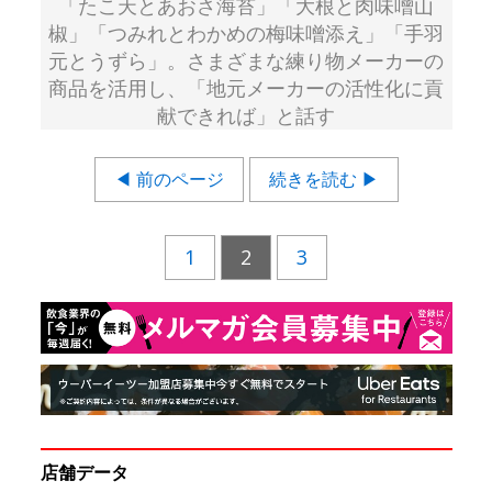
「たこ天とあおさ海苔」「大根と肉味噌山
椒」「つみれとわかめの梅味噌添え」「手羽
元とうずら」。さまざまな練り物メーカーの
商品を活用し、「地元メーカーの活性化に貢
献できれば」と話す
◀ 前のページ
続きを読む ▶
1
2
3
店舗データ