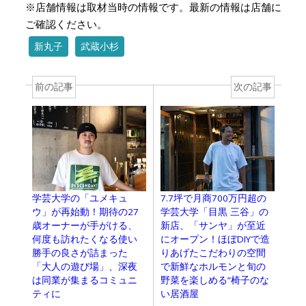
※店舗情報は取材当時の情報です。最新の情報は店舗に
ご確認ください。
新丸子
武蔵小杉
前の記事
次の記事
学芸大学の「ユメキュ
7.7坪で月商700万円超の
ウ」が再始動！期待の27
学芸大学「目黒 三谷」の
歳オーナーが手がける、
新店、「サンヤ」が至近
何度も訪れたくなる使い
にオープン！ほぼDIYで造
勝手の良さが詰まった
りあげたこだわりの空間
「大人の遊び場」、深夜
で新鮮なホルモンと旬の
は同業が集まるコミュニ
野菜を楽しめる”椅子のな
ティに
い居酒屋