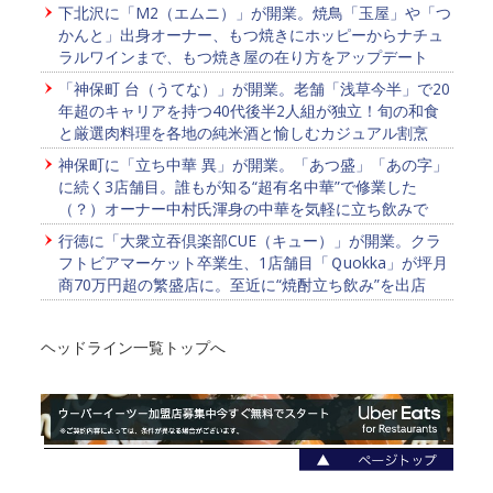
下北沢に「M2（エムニ）」が開業。焼鳥「玉屋」や「つ
かんと」出身オーナー、もつ焼きにホッピーからナチュ
ラルワインまで、もつ焼き屋の在り方をアップデート
「神保町 台（うてな）」が開業。老舗「浅草今半」で20
年超のキャリアを持つ40代後半2人組が独立！旬の和食
と厳選肉料理を各地の純米酒と愉しむカジュアル割烹
神保町に「立ち中華 異」が開業。「あつ盛」「あの字」
に続く3店舗目。誰もが知る“超有名中華”で修業した
（？）オーナー中村氏渾身の中華を気軽に立ち飲みで
行徳に「大衆立吞倶楽部CUE（キュー）」が開業。クラ
フトビアマーケット卒業生、1店舗目「Ｑuokka」が坪月
商70万円超の繁盛店に。至近に“焼酎立ち飲み”を出店
ヘッドライン一覧トップへ