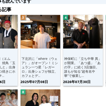
事も読んでいます
る記事
2（エム
下北沢に「where（ウェ
神保町に「立ち中華 異」
。焼鳥「玉
ア）」がオープン！ミシ
が開業。「あつ盛」「あ
んと」出身
ュラン一つ星「レガー
の字」に続く3店舗目。
つ焼きにホ
ロ」出身シェフが独立、
誰もが知る“超有名中
..
カフェとデ...
華”で修業し...
06日
2025年07月08日
2026年07月30日