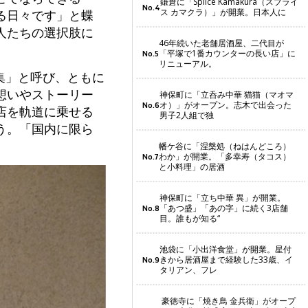
鎌倉に「Splice Kamakura（スプライ
No.4
ス カマクラ）」が開業。日本人に
る日々です」と蝶
人たちの選択肢に
46年続いた老舗居酒屋、二代目が
「平塚で1番カウンターの長い店」に
No.5
リニューアル。
集」と呼び、ともに
想いやストーリー
神保町に「立呑み中華 猫猫（マオマ
オ）」がオープン。志木で出会った
No.6
店を軌道に乗せる
男子2人組で独
う。「国内に限ら
幡ケ谷に「涅槃処（ねはんどころ）
わか」が開業。「多幸寿（タコス）
No.7
と小料理」の居酒
神保町に「立ち中華 異」が開業。
「あつ盛」「あの字」に続く3店舗
No.8
目。誰もが知る“
池袋に「小出洋食堂」が開業。星付
きから居酒屋まで経験した33歳、イ
No.9
タリアン、フレ
豪徳寺に「焼き鳥 金兵衛」がオープ