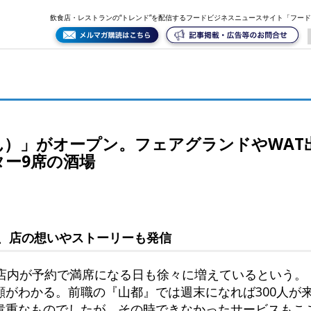
WAT出身店主による、小料理と純米酒のカウンター9席の酒場
飲食店・レストランの“トレンド”を配信するフードビジネスニュースサイト「フー
ん）」がオープン。フェアグランドやWAT
ター9席の酒場
、店の想いやストーリーも発信
の店内が予約で満席になる日も徐々に増えているという。
顔がわかる。前職の『山都』では週末になれば300人が
貴重なものでしたが、その時できなかったサービスもこ