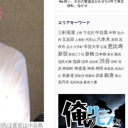
ン。大分の繁盛店がわずか2年で東京
No.10
移転、塩やタ
三軒茶屋
中目黒
下北沢
中野
丸の
上野
六本木
五反田
吉
内
代官山
人形町
原宿
恵比寿
学芸大学
祥寺
大手町
広尾
品川
新宿
新橋
日本橋
横浜
新宿三丁目
東京
渋谷
池袋
浅草
目
池尻大橋
浜松町
田町
神楽坂
神田
黒
神保町
神泉
秋葉原
自由が
銀座
赤坂
表参道
丘
西荻窪
西麻布
青山
高円寺
麻布十番
高田馬場
川氏は直近は小豆島