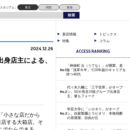
ドスタジアム」
東京
関西
東海
新店情報
トピックス
特集
コラム
2024.12.26
ACCESS RANKING
出身店主による、
「神保町 台（うてな）」が開業。老
舗「浅草今半」で20年超のキャリアを
No.1
持つ40代
代々木八幡に「三千世界」がオープ
ン。SGや長谷川稔グループ出身店
No.2
主、箸もフォーク
学芸大学に「シロネリ」がオープ
ン。自家製麺とラビオリ、本格焼酎
「小さな店だから
No.3
の居酒屋。自由が丘
来店する大箱店。そ
こでならできる