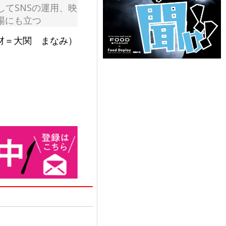
てSNSの運用、映
場にも立つ
材＝大関 まなみ）