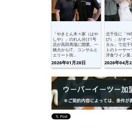
「やきとん木々家（はや
北千住に「Hi
しや）」のれん分け1号
び）」がオー
店が高田馬場に開業。一
タル」で北千
橋大からIT、コンサルと
トのトーヤー
エリート街...
洋食ワイン業..
2026年01月20日
2026年04月