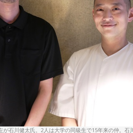
左が石川健太氏。2人は大学の同級生で15年来の仲。石