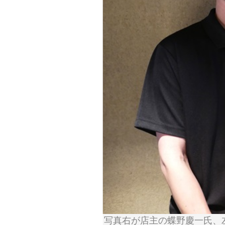
写真右が店主の蝶野慶一氏、