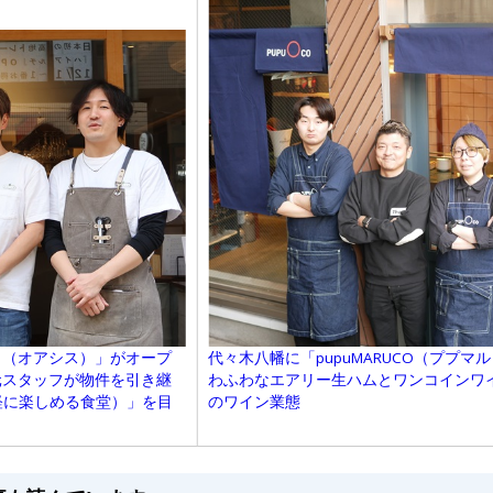
s （オアシス）」がオープ
代々木八幡に「pupuMARUCO（ププ
元スタッフが物件を引き継
わふわなエアリー生ハムとワンコインワ
でも気軽に楽しめる食堂）」を目
のワイン業態