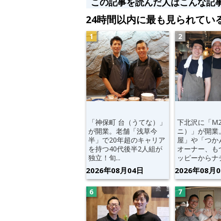
この記事を読んだ人はこんな記
24時間以内に最も見られてい
「神保町 台（うてな）」
下北沢に「M
が開業。老舗「浅草今
ニ）」が開業
半」で20年超のキャリア
屋」や「つか
を持つ40代後半2人組が
オーナー、も
独立！旬...
ッピーからナチ.
2026年08月04日
2026年08月