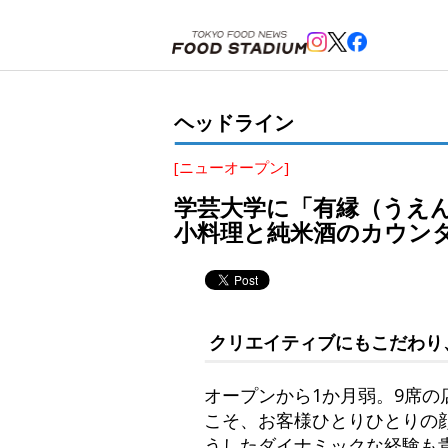
ホーム
>
ヘッドライン
>
学芸大学
>
学芸大学に「有縁（うえん）」がオープン。フェアグランドや
ヘッドライン
[ニューオープン]
学芸大学に「有縁（うえ
小料理と純米酒のカウン
クリエイティブにもこだわり
オープンから1か月弱。9席
こそ、お客様ひとりひとりの
うしたダイナミックな経験も