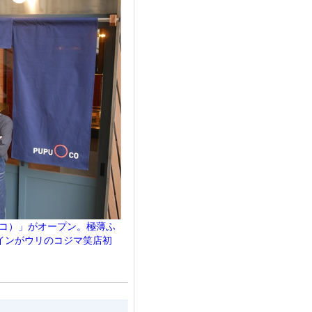
マルコ）」がオープン。極薄ふ
インがウリのコジマ笑店初