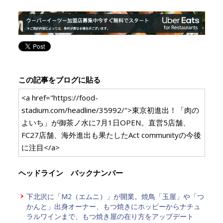
この記事をブログに貼る
<a href="https://food-
stadium.com/headline/35992/">東京初進出！「肉の
よいち」が御茶ノ水に7月1日OPEN。直営5店舗、
FC27店舗、海外進出も果たしたAct communityの今後
に注目</a>
ヘッドライン バックナンバー
下北沢に「M2（エムニ）」が開業。焼鳥「玉屋」や「つ
かんと」出身オーナー、もつ焼きにホッピーからナチュ
ラルワインまで、もつ焼き屋の在り方をアップデート