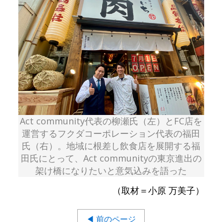
Act community代表の柳瀬氏（左）とFC店を
運営するフクダコーポレーション代表の福田
氏（右）。地域に根差し飲食店を展開する福
田氏にとって、Act communityの東京進出の
架け橋になりたいと意気込みを語った
（取材＝小原 万美子）
◀ 前のページ