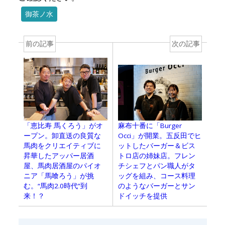
御茶ノ水
前の記事
次の記事
麻布十番に「Burger
「恵比寿 馬くろう」がオ
Occi」が開業。五反田でヒ
ープン。卸直送の良質な
ットしたバーガー＆ビス
馬肉をクリエイティブに
トロ店の姉妹店。フレン
昇華したアッパー居酒
チシェフとパン職人がタ
屋、馬肉居酒屋のパイオ
ッグを組み、コース料理
ニア「馬喰ろう」が挑
のようなバーガーとサン
む。“馬肉2.0時代”到
ドイッチを提供
来！？