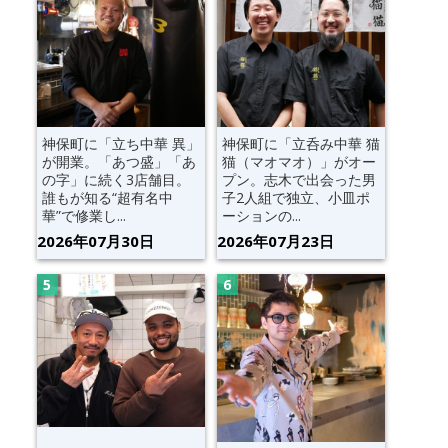
神保町に「立ち中華 異」
神保町に「立呑み中華 猫
が開業。「あつ盛」「あ
猫（マオマオ）」がオー
の字」に続く3店舗目。
プン。志木で出会った男
誰もが知る“超有名中
子2人組で独立、小皿ポ
華”で修業し...
ーションの...
2026年07月30日
2026年07月23日