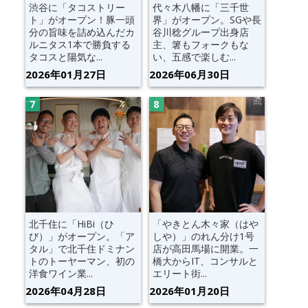
渋谷に「タコストリー
代々木八幡に「三千世
ト」がオープン！豚一頭
界」がオープン。SGや長
分の旨味を詰め込んだカ
谷川稔グループ出身店
ルニタス1本で勝負する
主、箸もフォークもな
タコスと陽気な...
い、五感で楽しむ...
2026年01月27日
2026年06月30日
北千住に「HiBi（ひ
「やきとん木々家（はや
び）」がオープン。「ア
しや）」のれん分け1号
タル」で北千住ドミナン
店が高田馬場に開業。一
トのトーヤーマン、初の
橋大からIT、コンサルと
洋食ワイン業...
エリート街...
2026年04月28日
2026年01月20日