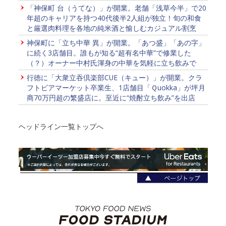
「神保町 台（うてな）」が開業。老舗「浅草今半」で20
年超のキャリアを持つ40代後半2人組が独立！旬の和食
と厳選肉料理を各地の純米酒と愉しむカジュアル割烹
神保町に「立ち中華 異」が開業。「あつ盛」「あの字」
に続く3店舗目。誰もが知る“超有名中華”で修業した
（？）オーナー中村氏渾身の中華を気軽に立ち飲みで
行徳に「大衆立吞倶楽部CUE（キュー）」が開業。クラ
フトビアマーケット卒業生、1店舗目「Ｑuokka」が坪月
商70万円超の繁盛店に。至近に“焼酎立ち飲み”を出店
ヘッドライン一覧トップへ