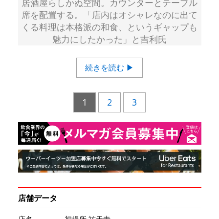
居酒屋らしかぬ空間。カウンターとテーブル
席を配置する。「店内はオシャレなのに出て
くる料理は本格派の和食、というギャップも
魅力にしたかった」と吉利氏
続きを読む ▶
1
2
3
店舗データ
店名
初場所 祐天寺