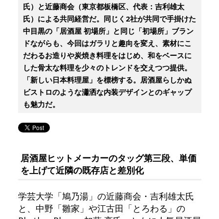
氏）と近藤商会（東京都板橋区、代表：吉利雄太
氏）による共同経営だ。同じく2社が共同で手掛けた
中目黒の「居酒屋 初場所」と同じ「初場所」ブラン
ドながらも、今回はガラリと趣向を変え、素材にこ
だわるお造りや炭焼き料理をはじめ、和をベースに
した骨太な料理を少々のトレンドを交えつつ提供。
「新しい日本料理屋」を標榜する。居酒屋らしかぬ
ビストロのような瀟洒な内装デザインとのギャップ
も魅力だ。
居酒屋ヒットメーカーのタッグ第三段、単価
を上げて近隣の既存店と差別化
学芸大学「鳩乃湯」の近藤商会・吉利雄太氏
と、中野「雛家」や江古田「とろわる」の