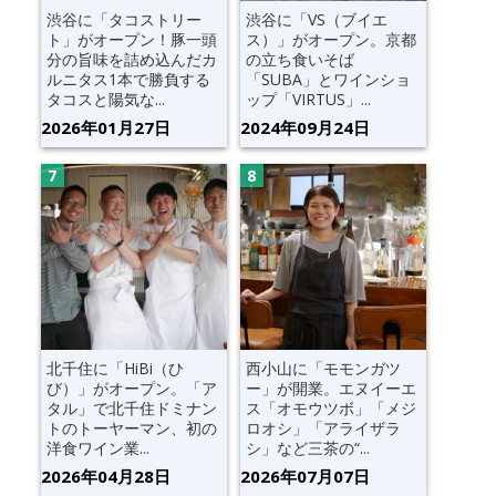
渋谷に「タコストリー
渋谷に「VS（ブイエ
ト」がオープン！豚一頭
ス）」がオープン。京都
分の旨味を詰め込んだカ
の立ち食いそば
ルニタス1本で勝負する
「SUBA」とワインショ
タコスと陽気な...
ップ「VIRTUS」...
2026年01月27日
2024年09月24日
北千住に「HiBi（ひ
西小山に「モモンガツ
び）」がオープン。「ア
ー」が開業。エヌイーエ
タル」で北千住ドミナン
ス「オモウツボ」「メジ
トのトーヤーマン、初の
ロオシ」「アライザラ
洋食ワイン業...
シ」など三茶の“...
2026年04月28日
2026年07月07日