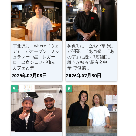
下北沢に「where（ウェ
神保町に「立ち中華 異」
ア）」がオープン！ミシ
が開業。「あつ盛」「あ
ュラン一つ星「レガー
の字」に続く3店舗目。
ロ」出身シェフが独立、
誰もが知る“超有名中
カフェとデ...
華”で修業し...
2025年07月08日
2026年07月30日