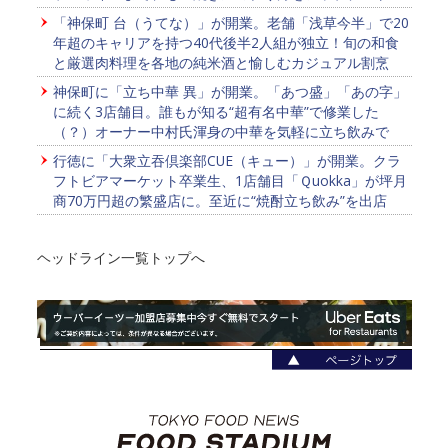
「神保町 台（うてな）」が開業。老舗「浅草今半」で20
年超のキャリアを持つ40代後半2人組が独立！旬の和食
と厳選肉料理を各地の純米酒と愉しむカジュアル割烹
神保町に「立ち中華 異」が開業。「あつ盛」「あの字」
に続く3店舗目。誰もが知る“超有名中華”で修業した
（？）オーナー中村氏渾身の中華を気軽に立ち飲みで
行徳に「大衆立吞倶楽部CUE（キュー）」が開業。クラ
フトビアマーケット卒業生、1店舗目「Ｑuokka」が坪月
商70万円超の繁盛店に。至近に“焼酎立ち飲み”を出店
ヘッドライン一覧トップへ