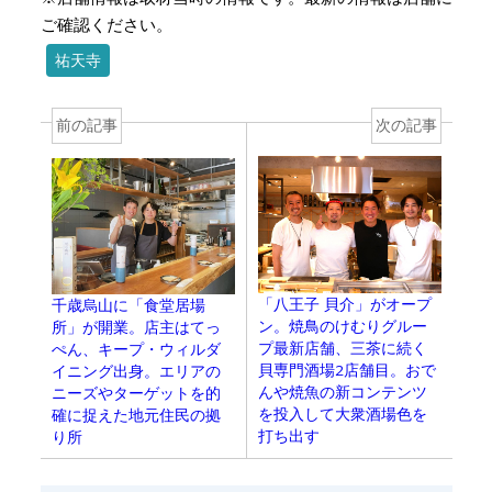
ご確認ください。
祐天寺
前の記事
次の記事
「八王子 貝介」がオープ
千歳烏山に「食堂居場
ン。焼鳥のけむりグルー
所」が開業。店主はてっ
プ最新店舗、三茶に続く
ぺん、キープ・ウィルダ
貝専門酒場2店舗目。おで
イニング出身。エリアの
んや焼魚の新コンテンツ
ニーズやターゲットを的
を投入して大衆酒場色を
確に捉えた地元住民の拠
打ち出す
り所