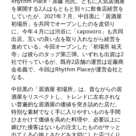
Rhythm Place・加藤 亮氏。ともに人気居酒屋
を展開する2人はもともと別々に飲食店経営を
していたが、2021年７月、中目黒に「居酒屋
初場所」を共同でオープンしたのを皮切り
に、今年４月には渋谷に「capovoro」も共同
出店。互いの良い点を取り入れながら経営を
進めている。今回オープンした「初場所 祐天
寺」は彼らのタッグ第三弾。いずれも出資は2
社で行っているが、既存2店舗の運営は近藤商
会名義で、今回はRhythm Placeが運営会社と
なる。
中目黒の「居酒屋 初場所」は、昔ながらの居
酒屋をリスペクトし、トレンドに左右されな
い普遍的な居酒屋の価値を突き詰めた店だ。
特別な素材でなく手に入りやすいものを手間
ひまかけて価値を高めた料理や、必要以上に
媚びた接客はないもの注文したものがサッと
出てくる心地よさなどを大切にした店づくり