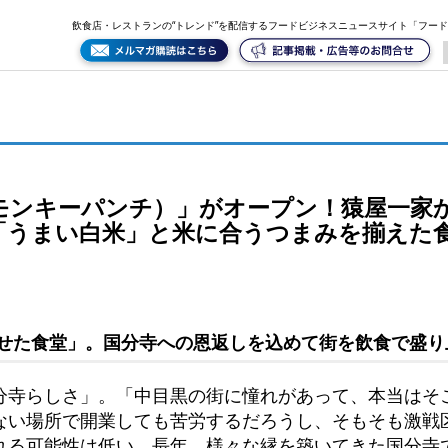
一家から社内独立、26歳若手オーナーによる、「うまい白米」と米に合うつまみを揃えた食堂酒場
飲食店・レストランの“トレンド”を配信するフードビジネスニュースサイト「フー
モンキーパンチ）」がオープン！猿屋一家か
「うまい白米」と米に合うつまみを揃えた
せた食堂」。国分寺への恩返しを込めて街を飲食で盛り
分寺らしさ」。「中目黒の街に憧れがあって、本当はそ
ない場所で開業しても苦労するだろうし、そもそも激戦
れる可能性は低い。長年、様々な縁を築いてきた国分寺