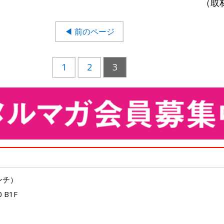
（取
◀ 前のページ
1
2
3
ンチ）
 B1F