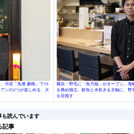
横浜・野毛に「魚乃福」がオープン。海
。渋谷「魚屋 豪椀」で10
を務め独立。鮮魚と水炊きを主軸に、野
アンの2つが楽しめる、大
を目指す
事も読んでいます
る記事