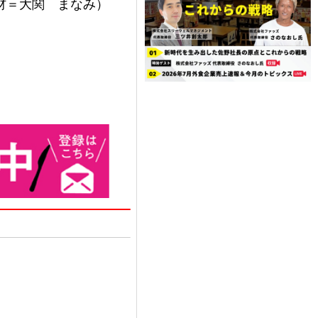
材＝大関 まなみ）