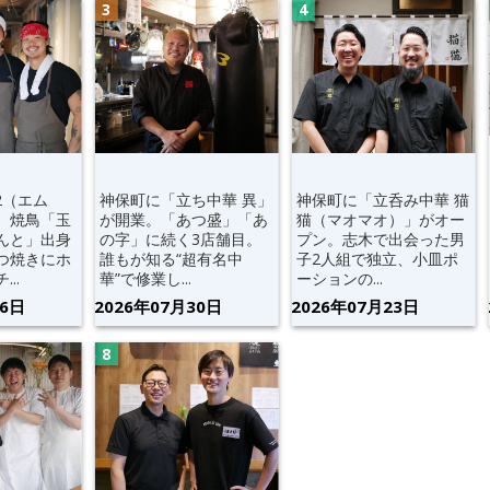
2（エム
神保町に「立ち中華 異」
神保町に「立呑み中華 猫
。焼鳥「玉
が開業。「あつ盛」「あ
猫（マオマオ）」がオー
んと」出身
の字」に続く3店舗目。
プン。志木で出会った男
つ焼きにホ
誰もが知る“超有名中
子2人組で独立、小皿ポ
..
華”で修業し...
ーションの...
06日
2026年07月30日
2026年07月23日