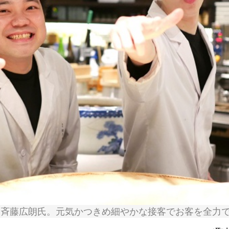
、斉藤広朗氏。元気かつきめ細やかな接客でお客を全力