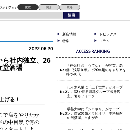
ドスタジアム」
東京
関西
東海
新店情報
トピックス
特集
コラム
2022.06.20
ACCESS RANKING
ら社内独立、26
食堂酒場
「神保町 台（うてな）」が開業。老
舗「浅草今半」で20年超のキャリアを
No.1
持つ40代
代々木八幡に「三千世界」がオープ
ン。SGや長谷川稔グループ出身店
No.2
主、箸もフォーク
上げる！
学芸大学に「シロネリ」がオープ
ン。自家製麺とラビオリ、本格焼酎
こで店をやりたか
No.3
の居酒屋。自由が丘
区の中目黒で何の
でスタートしよ