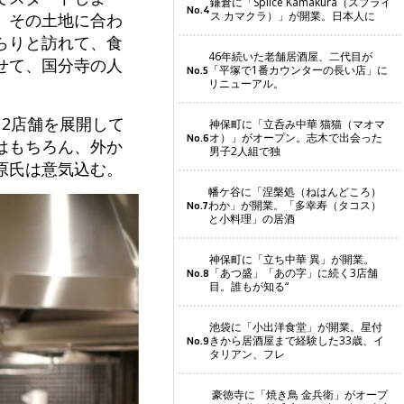
鎌倉に「Splice Kamakura（スプライ
No.4
ス カマクラ）」が開業。日本人に
、その土地に合わ
らりと訪れて、食
46年続いた老舗居酒屋、二代目が
せて、国分寺の人
「平塚で1番カウンターの長い店」に
No.5
リニューアル。
2店舗を展開して
神保町に「立呑み中華 猫猫（マオマ
オ）」がオープン。志木で出会った
No.6
はもちろん、外か
男子2人組で独
原氏は意気込む。
幡ケ谷に「涅槃処（ねはんどころ）
わか」が開業。「多幸寿（タコス）
No.7
と小料理」の居酒
神保町に「立ち中華 異」が開業。
「あつ盛」「あの字」に続く3店舗
No.8
目。誰もが知る“
池袋に「小出洋食堂」が開業。星付
きから居酒屋まで経験した33歳、イ
No.9
タリアン、フレ
豪徳寺に「焼き鳥 金兵衛」がオープ