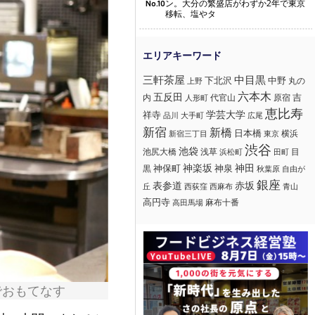
ン。大分の繁盛店がわずか2年で東京
No.10
移転、塩やタ
三軒茶屋
中目黒
下北沢
中野
丸の
上野
六本木
五反田
吉
内
代官山
人形町
原宿
恵比寿
学芸大学
祥寺
大手町
広尾
品川
新宿
新橋
日本橋
横浜
新宿三丁目
東京
渋谷
池袋
浅草
目
池尻大橋
浜松町
田町
神楽坂
神田
黒
神保町
神泉
秋葉原
自由が
銀座
赤坂
表参道
丘
西荻窪
西麻布
青山
高円寺
麻布十番
高田馬場
でおもてなす