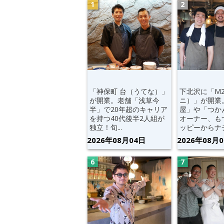
「神保町 台（うてな）」
下北沢に「M
が開業。老舗「浅草今
ニ）」が開業
半」で20年超のキャリア
屋」や「つか
を持つ40代後半2人組が
オーナー、も
独立！旬...
ッピーからナチ.
2026年08月04日
2026年08月