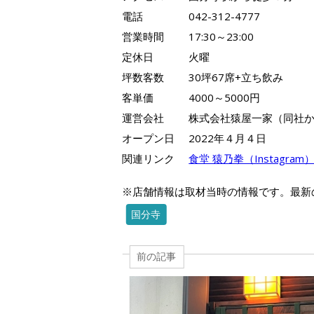
電話
042-312-4777
営業時間
17:30～23:00
定休日
火曜
坪数客数
30坪67席+立ち飲み
客単価
4000～5000円
運営会社
株式会社猿屋一家（同社か
オープン日
2022年４月４日
関連リンク
食堂 猿乃拳（Instagram
※店舗情報は取材当時の情報です。最新
国分寺
前の記事