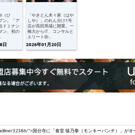
Bi（ひ
「やきとん木々家（はや
プン。「ア
しや）」のれん分け1号
住ドミナン
店が高田馬場に開業。一
マン、初の
橋大からIT、コンサルと
.
エリート街...
28日
2026年01月20日
dium.com/headline/32386/">国分寺に「食堂 猿乃拳（モンキーパン