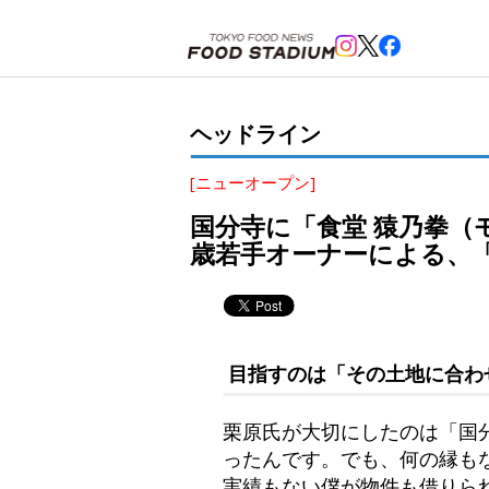
ホーム
>
ヘッドライン
>
国分寺
>
国分寺に「食堂 猿乃拳（モンキーパンチ）」がオープン！猿屋
ヘッドライン
[ニューオープン]
国分寺に「食堂 猿乃拳（
歳若手オーナーによる、
目指すのは「その土地に合わ
栗原氏が大切にしたのは「国
ったんです。でも、何の縁も
実績もない僕が物件も借りら