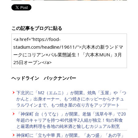
この記事をブログに貼る
<a href="https://food-
stadium.com/headline/19611/">六本木の新ランドマ
ークにコリアン×バル業態誕生！「六本木MUN」3月
25日オープン</a>
ヘッドライン バックナンバー
下北沢に「M2（エムニ）」が開業。焼鳥「玉屋」や「つ
かんと」出身オーナー、もつ焼きにホッピーからナチュ
ラルワインまで、もつ焼き屋の在り方をアップデート
「神保町 台（うてな）」が開業。老舗「浅草今半」で20
年超のキャリアを持つ40代後半2人組が独立！旬の和食
と厳選肉料理を各地の純米酒と愉しむカジュアル割烹
神保町に「立ち中華 異」が開業。「あつ盛」「あの字」