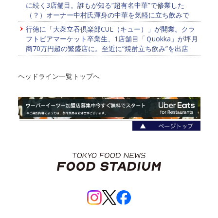
に続く3店舗目。誰もが知る“超有名中華”で修業した
（？）オーナー中村氏渾身の中華を気軽に立ち飲みで
行徳に「大衆立吞倶楽部CUE（キュー）」が開業。クラ
フトビアマーケット卒業生、1店舗目「Ｑuokka」が坪月
商70万円超の繁盛店に。至近に“焼酎立ち飲み”を出店
ヘッドライン一覧トップへ