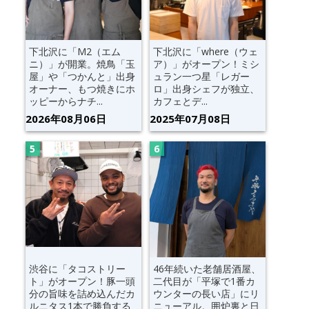
下北沢に「M2（エム
下北沢に「where（ウェ
ニ）」が開業。焼鳥「玉
ア）」がオープン！ミシ
屋」や「つかんと」出身
ュラン一つ星「レガー
オーナー、もつ焼きにホ
ロ」出身シェフが独立、
ッピーからナチ...
カフェとデ...
2026年08月06日
2025年07月08日
渋谷に「タコストリー
46年続いた老舗居酒屋、
ト」がオープン！豚一頭
二代目が「平塚で1番カ
分の旨味を詰め込んだカ
ウンターの長い店」にリ
ルニタス1本で勝負する
ニューアル。囲炉裏と日