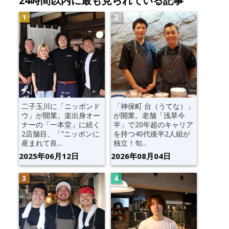
24時間以内に最も見られている記事
二子玉川に「ニッポンド
「神保町 台（うてな）」
ウ」が開業。楽出身オー
が開業。老舗「浅草今
ナーの「一本堂」に続く
半」で20年超のキャリア
2店舗目、「“ニッポンに
を持つ40代後半2人組が
産まれて良...
独立！旬...
2025年06月12日
2026年08月04日