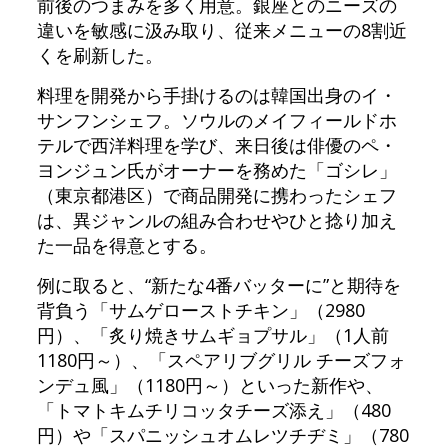
前後のつまみを多く用意。銀座とのニーズの
違いを敏感に汲み取り、従来メニューの8割近
くを刷新した。
料理を開発から手掛けるのは韓国出身のイ・
サンフンシェフ。ソウルのメイフィールドホ
テルで西洋料理を学び、来日後は俳優のペ・
ヨンジュン氏がオーナーを務めた「ゴシレ」
（東京都港区）で商品開発に携わったシェフ
は、異ジャンルの組み合わせやひと捻り加え
た一品を得意とする。
例に取ると、“新たな4番バッターに”と期待を
背負う「サムゲローストチキン」（2980
円）、「炙り焼きサムギョプサル」（1人前
1180円～）、「スペアリブグリル チーズフォ
ンデュ風」（1180円～）といった新作や、
「トマトキムチリコッタチーズ添え」（480
円）や「スパニッシュオムレツチヂミ」（780