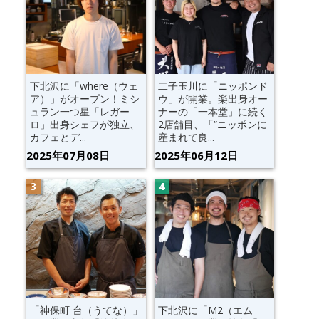
下北沢に「where（ウェ
二子玉川に「ニッポンド
ア）」がオープン！ミシ
ウ」が開業。楽出身オー
ュラン一つ星「レガー
ナーの「一本堂」に続く
ロ」出身シェフが独立、
2店舗目、「“ニッポンに
カフェとデ...
産まれて良...
2025年07月08日
2025年06月12日
「神保町 台（うてな）」
下北沢に「M2（エム