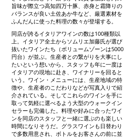
旨味が際立つ高知四万十豚、赤身と霜降りの
バランスが良い土佐あか牛など、厳選素材を
ふんだんに使った料理の数々が登場する。
同店が誇るイタリアワインの数は100種類以
上。イタリア全土からソムリエ加藤氏が選び
抜いたワインたち（ボリュームゾーンは5000
円台）が並ぶ。生産者との繋がりを大事にし
たいという想いから、スタッフも年に一度は
イタリアの現地に赴き、ワイナリーを回ると
いう。ワイン・メニューには、生産地域の特
徴や、生産者のこだわりなどが写真入りで紹
介されている。そしてこれらのワインを手に
取って気軽に選べるよう大型のウォークイン
セラーも完備した。料理や好みに合ったワイ
ンを同店のスタッフと一緒に選ぶのも楽しい
時間になりそうだ。グラスワインも日替わり
で多数用意され、ボトルをお客さんの前に並