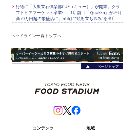
行徳に「大衆立吞倶楽部CUE（キュー）」が開業。クラ
フトビアマーケット卒業生、1店舗目「Ｑuokka」が坪月
商70万円超の繁盛店に。至近に“焼酎立ち飲み”を出店
ヘッドライン一覧トップへ
コンテンツ
地域