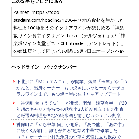
この記事をブログに貼る
<a href="https://food-
stadium.com/headline/12964/">地方食材を生かした
料理と100種超えのイタリアワインが楽しめる「神楽
坂ワイン食堂イタリアン Terzo（テルツォ）」が「神
楽坂ワイン食堂ビストロ Entraide（アントレイド）」
の姉妹店として同じビル3階に5月7日にオープン</a>
ヘッドライン バックナンバー
下北沢に「M2（エムニ）」が開業。焼鳥「玉屋」や「つ
かんと」出身オーナー、もつ焼きにホッピーからナチュ
ラルワインまで、もつ焼き屋の在り方をアップデート
「神保町 台（うてな）」が開業。老舗「浅草今半」で20
年超のキャリアを持つ40代後半2人組が独立！旬の和食
と厳選肉料理を各地の純米酒と愉しむカジュアル割烹
神保町に「立ち中華 異」が開業。「あつ盛」「あの字」
に続く3店舗目。誰もが知る“超有名中華”で修業した
（？）オーナー中村氏渾身の中華を気軽に立ち飲みで