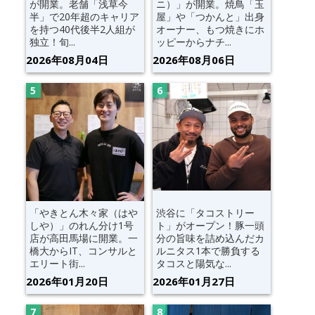
が開業。老舗「浅草今
ニ）」が開業。焼鳥「玉
半」で20年超のキャリア
屋」や「つかんと」出身
を持つ40代後半2人組が
オーナー、もつ焼きにホ
独立！旬...
ッピーからナチ...
2026年08月04日
2026年08月06日
「やきとん木々家（はや
渋谷に「タコストリー
しや）」のれん分け1号
ト」がオープン！豚一頭
店が高田馬場に開業。一
分の旨味を詰め込んだカ
橋大からIT、コンサルと
ルニタス1本で勝負する
エリート街...
タコスと陽気な...
2026年01月20日
2026年01月27日