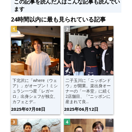
この記事を読んだ人はこんな記事も読んでい
ます
24時間以内に最も見られている記事
下北沢に「where（ウェ
二子玉川に「ニッポンド
ア）」がオープン！ミシ
ウ」が開業。楽出身オー
ュラン一つ星「レガー
ナーの「一本堂」に続く
ロ」出身シェフが独立、
2店舗目、「“ニッポンに
カフェとデ...
産まれて良...
2025年07月08日
2025年06月12日