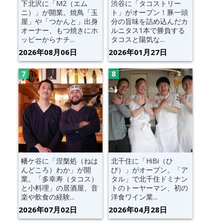
下北沢に「M2（エム
渋谷に「タコストリー
ニ）」が開業。焼鳥「玉
ト」がオープン！豚一頭
屋」や「つかんと」出身
分の旨味を詰め込んだカ
オーナー、もつ焼きにホ
ルニタス1本で勝負する
ッピーからナチ...
タコスと陽気な...
2026年08月06日
2026年01月27日
幡ケ谷に「涅槃処（ねは
北千住に「HiBi（ひ
んどころ）わか」が開
び）」がオープン。「ア
業。「多幸寿（タコス）
タル」で北千住ドミナン
と小料理」の居酒屋、音
トのトーヤーマン、初の
楽や飲食の経験...
洋食ワイン業...
2026年07月02日
2026年04月28日