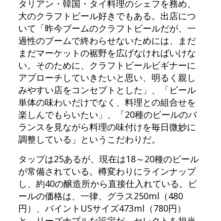
タリアン・韓国・タイ料理のシェフを務め、
大のクラフトビール好きでもある。出店につ
いて「昨今ブームのクラフトビールだが、一
過性のブームで終わらせないためには、まだ
まだマーケットの裾野を広げなければいけな
い。そのために、クラフトビールビギナーに
アプローチしていきたいと思い、明るく親し
みやすい店をコンセプトとした」、「ビール
単体の味わいだけでなく、料理との組合せを
楽しんでもらいたい」、「20種のビールのバ
ランスを見ながら料理の味付けを毎日微妙に
調整している」というこだわりだ。
タップは25あるが、現在は18～20種のビール
が常備されている。樽変わりにラインナップ
し、約40の醸造所から直接仕入れている。ビ
ールの価格は、一律、グラス250ml（480
円）、パイントUSサイズ473ml（780円）
と、リーズナブルな設定だ。セレクトを担当