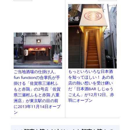
もっといろいろな日本酒
ご当地酒場の仕掛け人、
を知ってほしい！ あの名
fun functionの合掌氏が手
店の熱い想いを受け継い
掛ける「佐賀県三瀬村ふ
だ「日本酒BAR しじゅう
もと赤鶏」の2号店「佐賀
ごえん」が12月12日、赤
県三瀬村ふもと赤鶏 八重
羽にオープン
洲店」が東京駅の目の前
に2013年11月14日オープ
ン