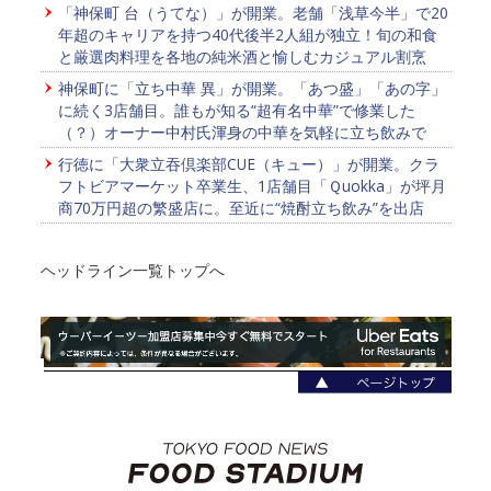
「神保町 台（うてな）」が開業。老舗「浅草今半」で20
年超のキャリアを持つ40代後半2人組が独立！旬の和食
と厳選肉料理を各地の純米酒と愉しむカジュアル割烹
神保町に「立ち中華 異」が開業。「あつ盛」「あの字」
に続く3店舗目。誰もが知る“超有名中華”で修業した
（？）オーナー中村氏渾身の中華を気軽に立ち飲みで
行徳に「大衆立吞倶楽部CUE（キュー）」が開業。クラ
フトビアマーケット卒業生、1店舗目「Ｑuokka」が坪月
商70万円超の繁盛店に。至近に“焼酎立ち飲み”を出店
ヘッドライン一覧トップへ