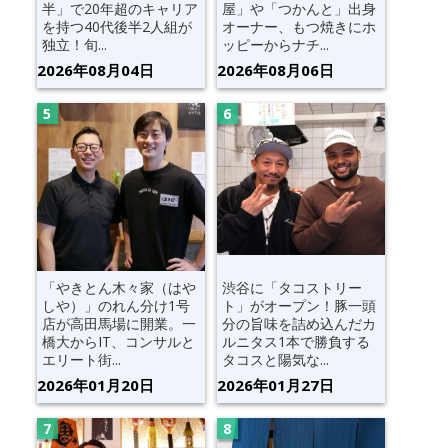
半」で20年超のキャリア
屋」や「つかんと」出身
を持つ40代後半2人組が
オーナー、もつ焼きにホ
独立！旬...
ッピーからナチ...
2026年08月04日
2026年08月06日
「やきとん木々家（はや
渋谷に「タコストリー
しや）」のれん分け1号
ト」がオープン！豚一頭
店が高田馬場に開業。一
分の旨味を詰め込んだカ
橋大からIT、コンサルと
ルニタス1本で勝負する
エリート街...
タコスと陽気な...
2026年01月20日
2026年01月27日