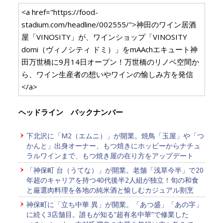
<a href="https://food-
stadium.com/headline/002555/">神田のワイン居酒
屋「VINOSITY」が、ワインショップ「VINOSITY
domi（ヴィノシティ ドミ）」をmAAchエキュート神
田万世橋に9月14日オープン！万世橋のリノベ空間か
ら、ワイン生産者の想いやワインの愉しみ方を発信
</a>
ヘッドライン バックナンバー
下北沢に「M2（エムニ）」が開業。焼鳥「玉屋」や「つ
かんと」出身オーナー、もつ焼きにホッピーからナチュ
ラルワインまで、もつ焼き屋の在り方をアップデート
「神保町 台（うてな）」が開業。老舗「浅草今半」で20
年超のキャリアを持つ40代後半2人組が独立！旬の和食
と厳選肉料理を各地の純米酒と愉しむカジュアル割烹
神保町に「立ち中華 異」が開業。「あつ盛」「あの字」
に続く3店舗目。誰もが知る“超有名中華”で修業した