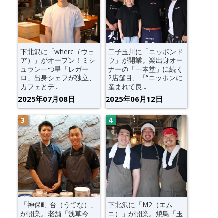
下北沢に「where（ウェ
二子玉川に「ニッポンド
ア）」がオープン！ミシ
ウ」が開業。楽出身オー
ュラン一つ星「レガー
ナーの「一本堂」に続く
ロ」出身シェフが独立、
2店舗目、「“ニッポンに
カフェとデ...
産まれて良...
2025年07月08日
2025年06月12日
「神保町 台（うてな）」
下北沢に「M2（エム
が開業。老舗「浅草今
ニ）」が開業。焼鳥「玉