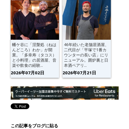
幡ケ谷に「涅槃処（ねは
46年続いた老舗居酒屋、
んどころ）わか」が開
二代目が「平塚で1番カ
業。「多幸寿（タコス）
ウンターの長い店」にリ
と小料理」の居酒屋、音
ニューアル。囲炉裏と日
楽や飲食の経験...
本酒ペアリ...
2026年07月02日
2026年07月21日
この記事をブログに貼る