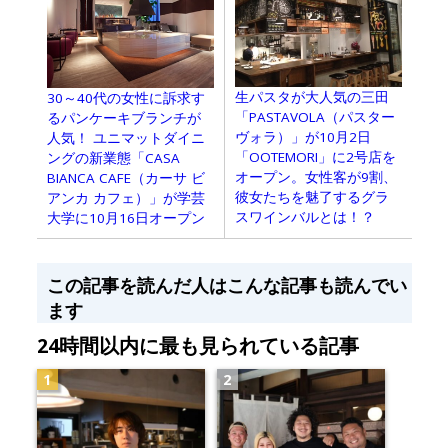
生パスタが大人気の三田
30～40代の女性に訴求す
「PASTAVOLA（パスター
るパンケーキブランチが
ヴォラ）」が10月2日
人気！ ユニマットダイニ
「OOTEMORI」に2号店を
ングの新業態「CASA
オープン。女性客が9割、
BIANCA CAFE（カーサ ビ
彼女たちを魅了するグラ
アンカ カフェ）」が学芸
スワインバルとは！？
大学に10月16日オープン
この記事を読んだ人はこんな記事も読んでい
ます
24時間以内に最も見られている記事