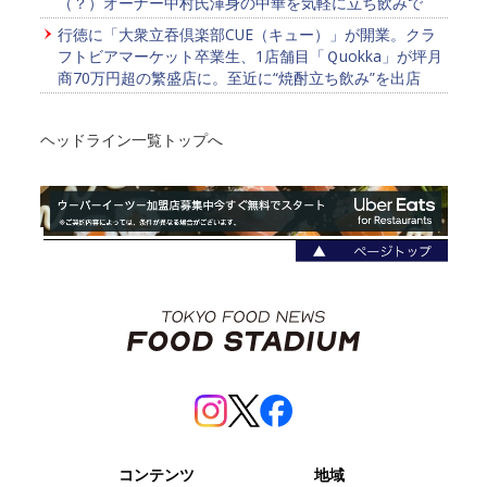
（？）オーナー中村氏渾身の中華を気軽に立ち飲みで
行徳に「大衆立吞倶楽部CUE（キュー）」が開業。クラ
フトビアマーケット卒業生、1店舗目「Ｑuokka」が坪月
商70万円超の繁盛店に。至近に“焼酎立ち飲み”を出店
ヘッドライン一覧トップへ
コンテンツ
地域