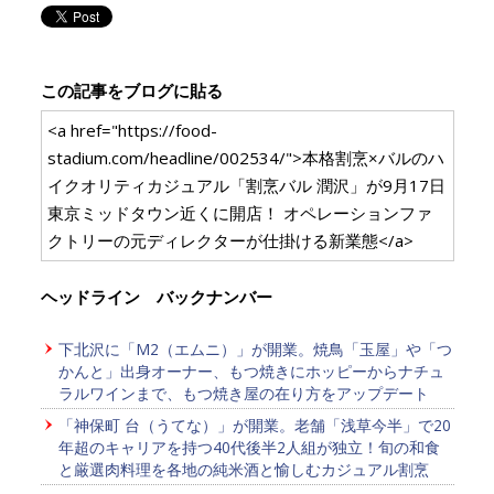
この記事をブログに貼る
<a href="https://food-
stadium.com/headline/002534/">本格割烹×バルのハ
イクオリティカジュアル「割烹バル 潤沢」が9月17日
東京ミッドタウン近くに開店！ オペレーションファ
クトリーの元ディレクターが仕掛ける新業態</a>
ヘッドライン バックナンバー
下北沢に「M2（エムニ）」が開業。焼鳥「玉屋」や「つ
かんと」出身オーナー、もつ焼きにホッピーからナチュ
ラルワインまで、もつ焼き屋の在り方をアップデート
「神保町 台（うてな）」が開業。老舗「浅草今半」で20
年超のキャリアを持つ40代後半2人組が独立！旬の和食
と厳選肉料理を各地の純米酒と愉しむカジュアル割烹