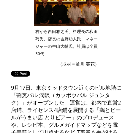
右から西田雅之氏、料理長の和田
巧氏、店長の吉野功人氏、マネー
ジャーの牛山大輔氏。社員は全員
30代
（取材＝虻川 実花）
9月17日、東京ミッドタウン近くのビル地階に
「割烹バル 潤沢（カッポウバル ジュンタ
ク）」がオープンした。運営は、都内で直営2
店鋪、ライセンス4店鋪を展開する「鶏とビー
ルがうまい店 とりビアー」のプロデュース
や、レシピ本、グルメガイドマップなどを電
子書籍として出版するなどIT事業も手がける