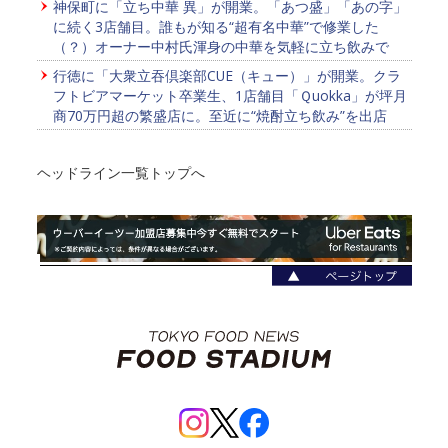
神保町に「立ち中華 異」が開業。「あつ盛」「あの字」
に続く3店舗目。誰もが知る“超有名中華”で修業した
（？）オーナー中村氏渾身の中華を気軽に立ち飲みで
行徳に「大衆立吞倶楽部CUE（キュー）」が開業。クラ
フトビアマーケット卒業生、1店舗目「Ｑuokka」が坪月
商70万円超の繁盛店に。至近に“焼酎立ち飲み”を出店
ヘッドライン一覧トップへ