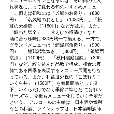
メニューのメインとなるのは、その日の仕入
れ状況によって変わる旬のおすすめメニュ
ー。例えば初秋には「〆鯖のお造り」（880
円）、「名残鱧のおとし」（1080円）、「松
茸の天婦羅」（1180円）などが並ぶ。また、
「鯛わた塩辛」、「甘えびの糀漬け」など、
酒に合う珍味は380円均一で揃える。一方で、
グランドメニューは「鮪湯霜角造り」（900
円）、「地鶏岩塩焼き」（800円）、「銀鱈西
京漬」（1100円）、「秋田稲庭饂飩」（800
円）など、絞り込んだ品数で構成。和食の真
髄である四季を表現するメニュー展開を行な
っている。また、利益度外視の「こぼれミニ
いくら丼」（1580円）を看板商品として投
下。いくらだけでなく季節に準じた“こぼれシ
リーズ”を、今後もメニュー化していく予定だ
という。 アルコールの主軸は、日本酒や焼酎
などの和酒。ラインナップは、日本酒唎酒師