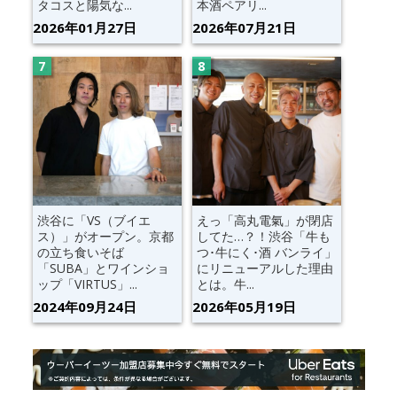
タコスと陽気な...
本酒ペアリ...
2026年01月27日
2026年07月21日
渋谷に「VS（ブイエ
えっ「高丸電氣」が閉店
ス）」がオープン。京都
してた…？！渋谷「牛も
の立ち食いそば
つ･牛にく･酒 バンライ」
「SUBA」とワインショ
にリニューアルした理由
ップ「VIRTUS」...
とは。牛...
2024年09月24日
2026年05月19日