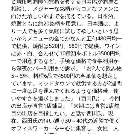
と焼酎唎酒師の資格を有する西田氏が酒屋と
相談し、メジャーな銘柄からコアなファンに
向けた珍しい酒までを揃えている。日本酒、
焼酎ともに約20銘柄を用意し、日本酒は、よ
り一人でも多く気軽に試して欲しいという思
いからメニューの全てがなんと五勺480円均一
で提供。焼酎は520円、580円で提供。ワイン
は赤・白、合わせて10種類をボトル3500円均
一で用意するなど、手頃な価格で食事利用か
ら深夜のバー利用まで訴求。「お2人で飲み物
5～6杯、料理6品で4500円の客単価を想定し
ています。ミッドタウンで就労する方が2週間
に一度は足を運んでくれるような価格帯、使
いやすさを追求しました」（西田氏）。 今回
の出店が直営1店鋪目。「来期には直営2店舗
目の出店を目指したい」と話す西田氏。現
在、西田氏の狙い通り30～40代の近隣で働く
オフィスワーカーを中心に集客し、女性一人