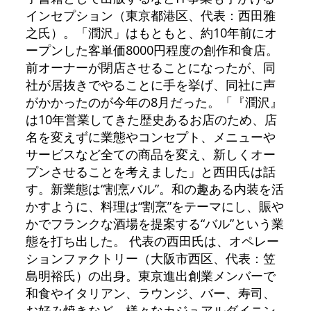
インセプション（東京都港区、代表：西田雅
之氏）。「潤沢」はもともと、約10年前にオ
ープンした客単価8000円程度の創作和食店。
前オーナーが閉店させることになったが、同
社が居抜きでやることに手を挙げ、同社に声
がかかったのが今年の8月だった。「『潤沢』
は10年営業してきた歴史あるお店のため、店
名を変えずに業態やコンセプト、メニューや
サービスなど全ての商品を変え、新しくオー
プンさせることを考えました」と西田氏は話
す。新業態は“割烹バル”。和の趣ある内装を活
かすように、料理は“割烹”をテーマにし、賑や
かでフランクな酒場を提案する“バル”という業
態を打ち出した。 代表の西田氏は、オペレー
ションファクトリー（大阪市西区、代表：笠
島明裕氏）の出身。東京進出創業メンバーで
和食やイタリアン、ラウンジ、バー、寿司、
お好み焼きなど、様々なカジュアルダイニン