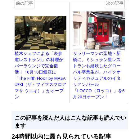
前の記事
次の記事
植木シェフによる「表参
サラリーマンの聖地・新
道レストランJ」の料理が
橋に、ミシュラン星レス
バーラウンジで完全復
トランも経験したグロー
活！ 10月10日銀座に
バル卒業生が、ハイクオ
「The Fifth Floor by MASA
リティカジュアルのイタ
UEKI（ザ・フィフスフロア
リアンバール
マサ ウエキ）」がオープ
「LOCCO（ロッコ）」を6
ン
月20日オープン！
この記事を読んだ人はこんな記事も読んでい
ます
24時間以内に最も見られている記事