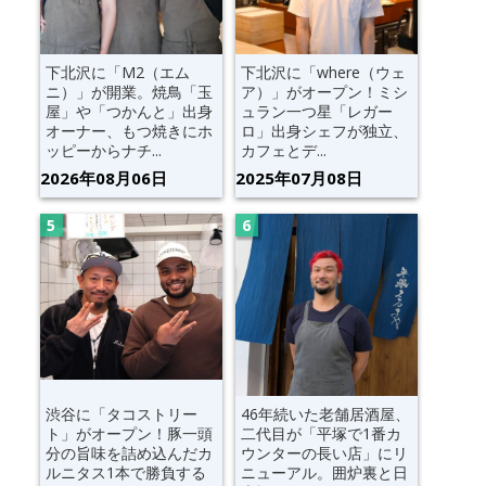
下北沢に「M2（エム
下北沢に「where（ウェ
ニ）」が開業。焼鳥「玉
ア）」がオープン！ミシ
屋」や「つかんと」出身
ュラン一つ星「レガー
オーナー、もつ焼きにホ
ロ」出身シェフが独立、
ッピーからナチ...
カフェとデ...
2026年08月06日
2025年07月08日
渋谷に「タコストリー
46年続いた老舗居酒屋、
ト」がオープン！豚一頭
二代目が「平塚で1番カ
分の旨味を詰め込んだカ
ウンターの長い店」にリ
ルニタス1本で勝負する
ニューアル。囲炉裏と日