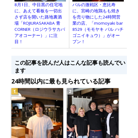
8月1日、中目黒の住宅地
バルの激戦区・恵比寿
に、あえて看板を一切出
に、宮崎の地鶏もも焼き
さず店を開いた路地裏酒
を売り物にした24時間営
場「ROJIURASAKABA 青
業の店、「momoyaki bar
CORNER（ロジウラサカバ
8529（モモヤキ バル ハチ
アオコーナー）」に注
ゴニイキュウ）」がオー
目！
プン！
この記事を読んだ人はこんな記事も読んでい
ます
24時間以内に最も見られている記事