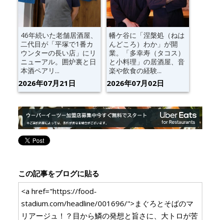
46年続いた老舗居酒屋、
幡ケ谷に「涅槃処（ねは
二代目が「平塚で1番カ
んどころ）わか」が開
ウンターの長い店」にリ
業。「多幸寿（タコス）
ニューアル。囲炉裏と日
と小料理」の居酒屋、音
本酒ペアリ...
楽や飲食の経験...
2026年07月21日
2026年07月02日
この記事をブログに貼る
<a href="https://food-
stadium.com/headline/001696/">まぐろとそばのマ
リアージュ！？目から鱗の発想と旨さに、大トロが苦