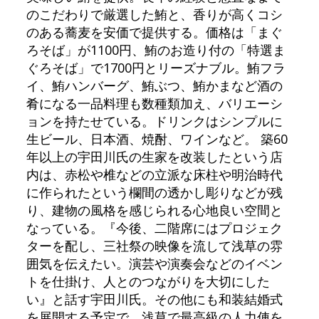
のこだわりで厳選した鮪と、香りが高くコシ
のある蕎麦を安価で提供する。価格は「まぐ
ろそば」が1100円、鮪のお造り付の「特選ま
ぐろそば」で1700円とリーズナブル。鮪フラ
イ、鮪ハンバーグ、鮪ぶつ、鮪かまなど酒の
肴になる一品料理も数種類加え、バリエーシ
ョンを持たせている。ドリンクはシンプルに
生ビール、日本酒、焼酎、ワインなど。 築60
年以上の宇田川氏の生家を改装したという店
内は、赤松や椎などの立派な床柱や明治時代
に作られたという欄間の透かし彫りなどが残
り、建物の風格を感じられる心地良い空間と
なっている。『今後、二階席にはプロジェク
ターを配し、三社祭の映像を流して浅草の雰
囲気を伝えたい。演芸や演奏会などのイベン
トを仕掛け、人とのつながりを大切にした
い』と話す宇田川氏。その他にも和装結婚式
を展開する予定で、浅草で最高級の人力俥を