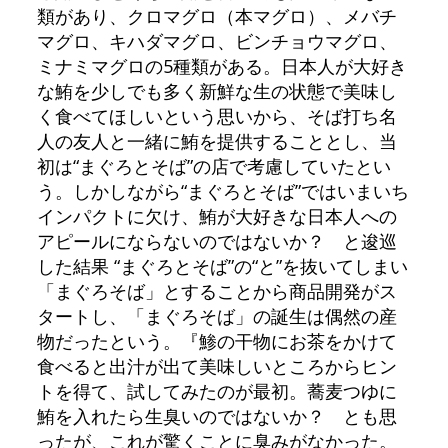
類があり、クロマグロ（本マグロ）、メバチ
マグロ、キハダマグロ、ビンチョウマグロ、
ミナミマグロの5種類がある。日本人が大好き
な鮪を少しでも多く新鮮な生の状態で美味し
く食べてほしいという思いから、そば打ち名
人の友人と一緒に鮪を提供することとし、当
初は“まぐろとそば”の店で考慮していたとい
う。しかしながら“まぐろとそば”ではいまいち
インパクトに欠け、鮪が大好きな日本人への
アピールにならないのではないか？ と逡巡
した結果 “まぐろとそば”の“と”を抜いてしまい
「まぐろそば」とすることから商品開発がス
タートし、「まぐろそば」の誕生は偶然の産
物だったという。『鯵の干物にお茶をかけて
食べると出汁が出て美味しいところからヒン
トを得て、試してみたのが最初。蕎麦つゆに
鮪を入れたら生臭いのではないか？ とも思
ったが、これが驚くことに臭みがなかった。