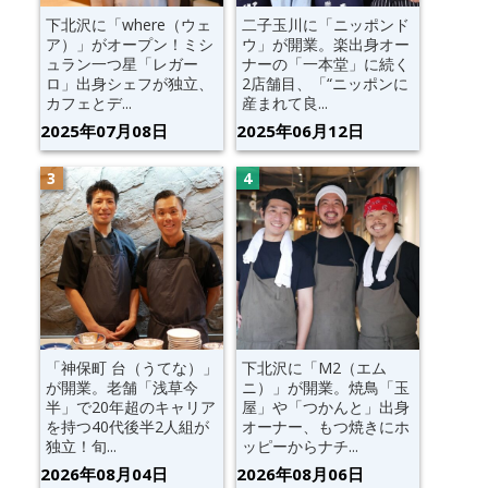
下北沢に「where（ウェ
二子玉川に「ニッポンド
ア）」がオープン！ミシ
ウ」が開業。楽出身オー
ュラン一つ星「レガー
ナーの「一本堂」に続く
ロ」出身シェフが独立、
2店舗目、「“ニッポンに
カフェとデ...
産まれて良...
2025年07月08日
2025年06月12日
「神保町 台（うてな）」
下北沢に「M2（エム
が開業。老舗「浅草今
ニ）」が開業。焼鳥「玉
半」で20年超のキャリア
屋」や「つかんと」出身
を持つ40代後半2人組が
オーナー、もつ焼きにホ
独立！旬...
ッピーからナチ...
2026年08月04日
2026年08月06日