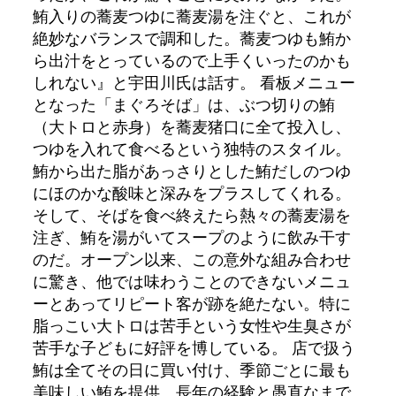
鮪入りの蕎麦つゆに蕎麦湯を注ぐと、これが
絶妙なバランスで調和した。蕎麦つゆも鮪か
ら出汁をとっているので上手くいったのかも
しれない』と宇田川氏は話す。 看板メニュー
となった「まぐろそば」は、ぶつ切りの鮪
（大トロと赤身）を蕎麦猪口に全て投入し、
つゆを入れて食べるという独特のスタイル。
鮪から出た脂があっさりとした鮪だしのつゆ
にほのかな酸味と深みをプラスしてくれる。
そして、そばを食べ終えたら熱々の蕎麦湯を
注ぎ、鮪を湯がいてスープのように飲み干す
のだ。オープン以来、この意外な組み合わせ
に驚き、他では味わうことのできないメニュ
ーとあってリピート客が跡を絶たない。特に
脂っこい大トロは苦手という女性や生臭さが
苦手な子どもに好評を博している。 店で扱う
鮪は全てその日に買い付け、季節ごとに最も
美味しい鮪を提供。長年の経験と愚直なまで