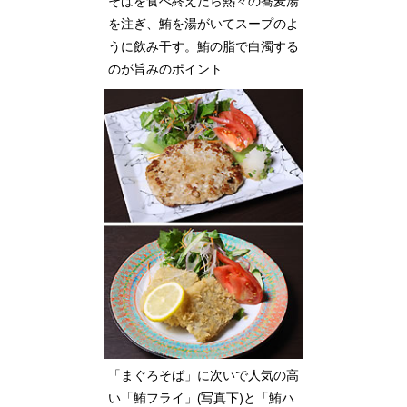
そばを食べ終えたら熱々の蕎麦湯
を注ぎ、鮪を湯がいてスープのよ
うに飲み干す。鮪の脂で白濁する
のが旨みのポイント
「まぐろそば」に次いで人気の高
い「鮪フライ」(写真下)と「鮪ハ