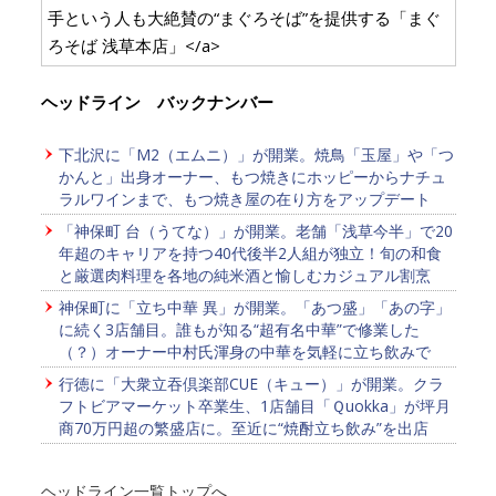
手という人も大絶賛の“まぐろそば”を提供する「まぐ
ろそば 浅草本店」</a>
ヘッドライン バックナンバー
下北沢に「M2（エムニ）」が開業。焼鳥「玉屋」や「つ
かんと」出身オーナー、もつ焼きにホッピーからナチュ
ラルワインまで、もつ焼き屋の在り方をアップデート
「神保町 台（うてな）」が開業。老舗「浅草今半」で20
年超のキャリアを持つ40代後半2人組が独立！旬の和食
と厳選肉料理を各地の純米酒と愉しむカジュアル割烹
神保町に「立ち中華 異」が開業。「あつ盛」「あの字」
に続く3店舗目。誰もが知る“超有名中華”で修業した
（？）オーナー中村氏渾身の中華を気軽に立ち飲みで
行徳に「大衆立吞倶楽部CUE（キュー）」が開業。クラ
フトビアマーケット卒業生、1店舗目「Ｑuokka」が坪月
商70万円超の繁盛店に。至近に“焼酎立ち飲み”を出店
ヘッドライン一覧トップへ