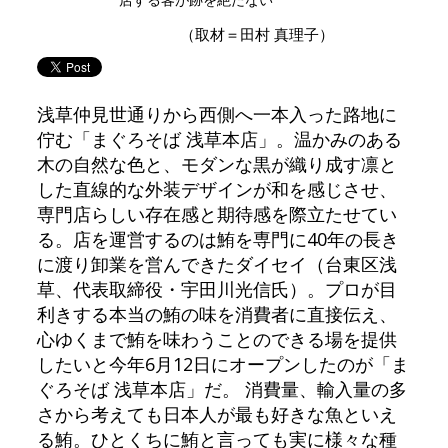
（取材＝田村 真理子）
浅草仲見世通りから西側へ一本入った路地に
佇む「まぐろそば 浅草本店」。温かみのある
木の自然な色と、モダンな黒が織り成す凛と
した直線的な外装デザインが和を感じさせ、
専門店らしい存在感と期待感を際立たせてい
る。店を運営するのは鮪を専門に40年の長き
に渡り卸業を営んできたダイセイ（台東区浅
草、代表取締役・宇田川光信氏）。プロが目
利きする本当の鮪の味を消費者に直接伝え、
心ゆくまで鮪を味わうことのできる場を提供
したいと今年6月12日にオープンしたのが「ま
ぐろそば 浅草本店」だ。 消費量、輸入量の多
さから考えても日本人が最も好きな魚といえ
る鮪。ひとくちに鮪と言っても実に様々な種