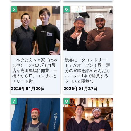
「やきとん木々家（はや
渋谷に「タコストリー
しや）」のれん分け1号
ト」がオープン！豚一頭
店が高田馬場に開業。一
分の旨味を詰め込んだカ
橋大からIT、コンサルと
ルニタス1本で勝負する
エリート街...
タコスと陽気な...
2026年01月20日
2026年01月27日