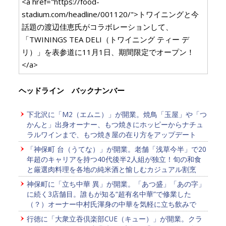
<a href="https://food-
stadium.com/headline/001120/">トワイニングと今
話題の渡辺佳恵氏がコラボレーションして、
「TWININGS TEA DELI（トワイニング ティー デ
リ）」を表参道に11月1日、期間限定でオープン！
</a>
ヘッドライン バックナンバー
下北沢に「M2（エムニ）」が開業。焼鳥「玉屋」や「つ
かんと」出身オーナー、もつ焼きにホッピーからナチュ
ラルワインまで、もつ焼き屋の在り方をアップデート
「神保町 台（うてな）」が開業。老舗「浅草今半」で20
年超のキャリアを持つ40代後半2人組が独立！旬の和食
と厳選肉料理を各地の純米酒と愉しむカジュアル割烹
神保町に「立ち中華 異」が開業。「あつ盛」「あの字」
に続く3店舗目。誰もが知る“超有名中華”で修業した
（？）オーナー中村氏渾身の中華を気軽に立ち飲みで
行徳に「大衆立吞倶楽部CUE（キュー）」が開業。クラ