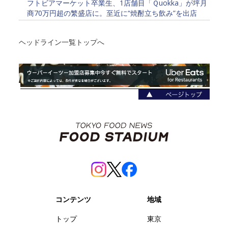
フトビアマーケット卒業生、1店舗目「Ｑuokka」が坪月
商70万円超の繁盛店に。至近に“焼酎立ち飲み”を出店
ヘッドライン一覧トップへ
コンテンツ
地域
トップ
東京