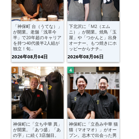
「神保町 台（うてな）」
下北沢に「M2（エム
が開業。老舗「浅草今
ニ）」が開業。焼鳥「玉
半」で20年超のキャリア
屋」や「つかんと」出身
を持つ40代後半2人組が
オーナー、もつ焼きにホ
独立！旬...
ッピーからナチ...
2026年08月04日
2026年08月06日
神保町に「立ち中華 異」
神保町に「立呑み中華 猫
が開業。「あつ盛」「あ
猫（マオマオ）」がオー
の字」に続く3店舗目。
プン。志木で出会った男