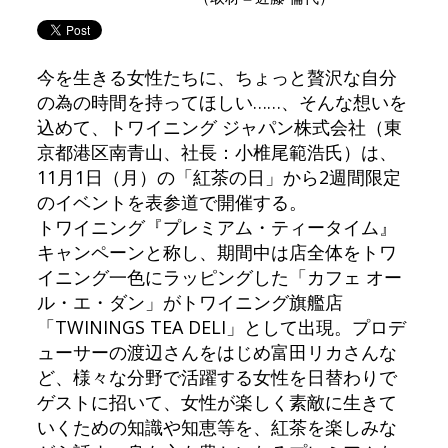
今を生きる女性たちに、ちょっと贅沢な自分
の為の時間を持ってほしい……、そんな想いを
込めて、トワイニング ジャパン株式会社（東
京都港区南青山、社長：小椎尾範浩氏）は、
11月1日（月）の「紅茶の日」から2週間限定
のイベントを表参道で開催する。
トワイニング『プレミアム・ティータイム』
キャンペーンと称し、期間中は店全体をトワ
イニング一色にラッピングした「カフェ オー
ル・エ・ダン」がトワイニング旗艦店
「TWININGS TEA DELI」として出現。プロデ
ューサーの渡辺さんをはじめ富田リカさんな
ど、様々な分野で活躍する女性を日替わりで
ゲストに招いて、女性が楽しく素敵に生きて
いくための知識や知恵等を、紅茶を楽しみな