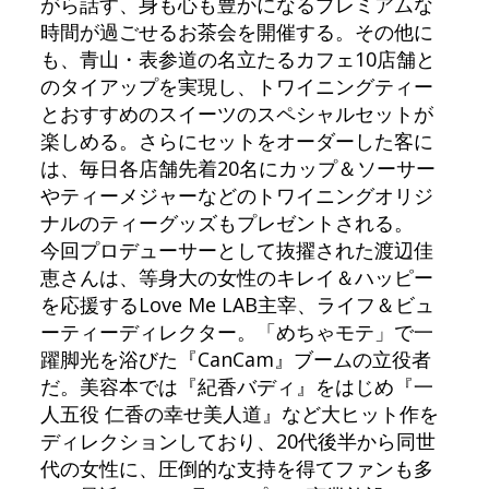
がら話す、身も心も豊かになるプレミアムな
時間が過ごせるお茶会を開催する。その他に
も、青山・表参道の名立たるカフェ10店舗と
のタイアップを実現し、トワイニングティー
とおすすめのスイーツのスペシャルセットが
楽しめる。さらにセットをオーダーした客に
は、毎日各店舗先着20名にカップ＆ソーサー
やティーメジャーなどのトワイニングオリジ
ナルのティーグッズもプレゼントされる。
今回プロデューサーとして抜擢された渡辺佳
恵さんは、等身大の女性のキレイ＆ハッピー
を応援するLove Me LAB主宰、ライフ＆ビュ
ーティーディレクター。「めちゃモテ」で一
躍脚光を浴びた『CanCam』ブームの立役者
だ。美容本では『紀香バディ』をはじめ『一
人五役 仁香の幸せ美人道』など大ヒット作を
ディレクションしており、20代後半から同世
代の女性に、圧倒的な支持を得てファンも多