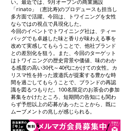
い。最近では、9月オープンの商業施設
「rinato」（恵比寿)のプロデュースも担当し
多方面で活躍。今回は、トワイニングを女性
ならではの視点で具現化した。
今回のイベントでトワイニング社は、ティー
バッグでも卓越した味と香りが味わえる事を
改めて実感してもらうことで、他社ブランド
との差別化を狙う。また、今回のターゲット
はトワイニングの歴史背景や価値、味のわか
る感度の高い30代～40代にかけての女性。カ
リスマ性を持った渡邉氏が提案する豊かな時
間を過ごしてもらうことで、ブランドの再認
識を図るつもりだ。100名限定のお茶会の参加
募集をかけたところ、短期間の告知にも関わ
らず予想以上の応募があったことから、既に
ムーブメントの兆しが感じられる。