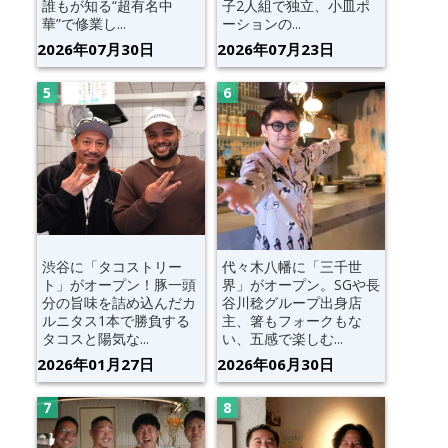
誰もが知る“超有名中
子2人組で独立、小皿ポ
華”で修業し...
ーションの...
2026年07月30日
2026年07月23日
渋谷に「タコストリー
代々木八幡に「三千世
ト」がオープン！豚一頭
界」がオープン。SGや長
分の旨味を詰め込んだカ
谷川稔グループ出身店
ルニタス1本で勝負する
主、箸もフォークもな
タコスと陽気な...
い、五感で楽しむ...
2026年01月27日
2026年06月30日