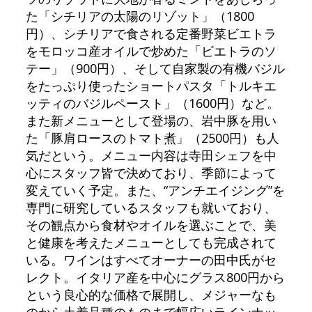
た「シチリアの太陽のリゾット」（1800
円）、シチリアで食される定番野菜ビエトラ
をモロッコ産オイルで炒めた「ビエトラのソ
テー」（900円）、そして自家製の有機バジル
をたっぷり使ったショートパスタ「トルキエ
ッティのバジルペースト」（1600円）など。
また新メニューとして登場の、岩中豚を用い
た「豚肩ロースのトマト煮」（2500円）も人
気だという。メニュー内容は寺田シェフを中
心にスタッフ皆で決めており、季節によって
変えていく予定。また、“アンチエイジング”を
専門に研究しているスタッフも就いており、
その観点から食材やオイルを選ぶことで、美
と健康を考えたメニューとしても完成されて
いる。ワインはすべてオーナーの田中氏がセ
レクト。イタリア産を中心にグラス800円から
という良心的な価格で展開し、メジャーなも
のから土着品種のものまで幅広いラインナッ