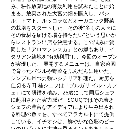
み、耕作放棄地の有効利用を試みたことに始
まる。放棄された大宮の畑を購入し、バジ
ル、トマト、ルッコラなどオーガニック野菜
の栽培をスタートした。その後“多くの人々に
その食材を届ける場を持ちたい”という思いか
らレストラン出店を決意する。この試みに賛
同した「アロマフレスカ」との縁もあり、イ
タリアン跡地を“有効利用”し、今回のオープン
が実現した。 展開するメニューは、自家菜園
で育ったバジルや野菜をふんだんに用いた、
シンプル且つ力強いシチリア料理だ。厨房を
仕切る寺田 桂シェフは「ブルガリ イル・カフ
ェ」にて研鑽を積み、26歳にして同店シェフ
に起用された実力派だ。SOUQではその若き
シェフの豊富なアイディアにより生み出され
る料理の数々を、すべてアラカルトにて提供
している。イチオシは、鮮やかな色彩のビー
ツのリゾットに大地が香るミントをあしらっ