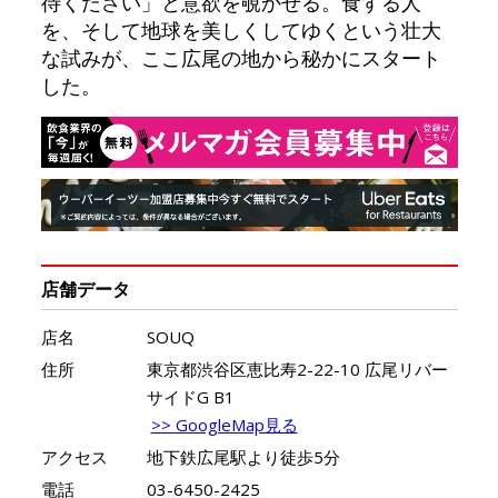
待ください」と意欲を覗かせる。食する人
を、そして地球を美しくしてゆくという壮大
な試みが、ここ広尾の地から秘かにスタート
した。
店舗データ
店名
SOUQ
住所
東京都渋谷区恵比寿2-22-10 広尾リバー
サイドG B1
>> GoogleMap見る
アクセス
地下鉄広尾駅より徒歩5分
電話
03-6450-2425