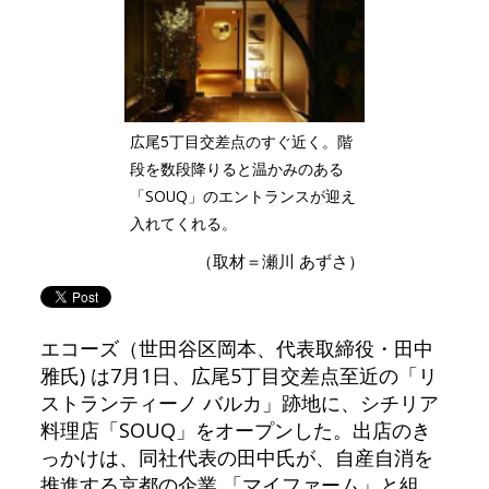
広尾5丁目交差点のすぐ近く。階
段を数段降りると温かみのある
「SOUQ」のエントランスが迎え
入れてくれる。
（取材＝瀬川 あずさ）
エコーズ（世田谷区岡本、代表取締役・田中
雅氏) は7月1日、広尾5丁目交差点至近の「リ
ストランティーノ バルカ」跡地に、シチリア
料理店「SOUQ」をオープンした。出店のき
っかけは、同社代表の田中氏が、自産自消を
推進する京都の企業 「マイファーム」と組