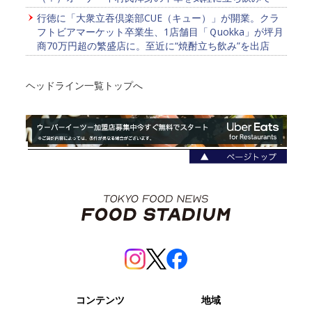
行徳に「大衆立吞倶楽部CUE（キュー）」が開業。クラ
フトビアマーケット卒業生、1店舗目「Ｑuokka」が坪月
商70万円超の繁盛店に。至近に“焼酎立ち飲み”を出店
ヘッドライン一覧トップへ
コンテンツ
地域