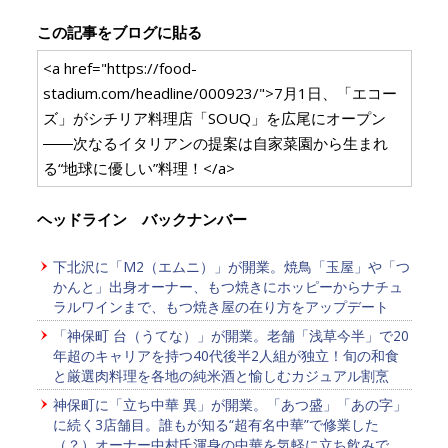
この記事をブログに貼る
<a href="https://food-
stadium.com/headline/000923/">7月1日、「エコー
ズ」がシチリア料理店「SOUQ」を広尾にオープン
――次なるイタリアンの提案は自家菜園から生まれ
る“地球に優しい”料理！</a>
ヘッドライン バックナンバー
下北沢に「M2（エムニ）」が開業。焼鳥「玉屋」や「つ
かんと」出身オーナー、もつ焼きにホッピーからナチュ
ラルワインまで、もつ焼き屋の在り方をアップデート
「神保町 台（うてな）」が開業。老舗「浅草今半」で20
年超のキャリアを持つ40代後半2人組が独立！旬の和食
と厳選肉料理を各地の純米酒と愉しむカジュアル割烹
神保町に「立ち中華 異」が開業。「あつ盛」「あの字」
に続く3店舗目。誰もが知る“超有名中華”で修業した
（？）オーナー中村氏渾身の中華を気軽に立ち飲みで