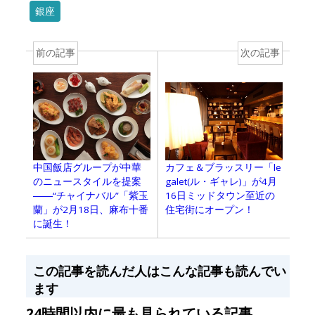
銀座
前の記事
次の記事
中国飯店グループが中華
カフェ＆ブラッスリー「le
のニュースタイルを提案
galet(ル・ギャレ)」が4月
――“チャイナバル”「紫玉
16日ミッドタウン至近の
蘭」が2月18日、麻布十番
住宅街にオープン！
に誕生！
この記事を読んだ人はこんな記事も読んでい
ます
24時間以内に最も見られている記事