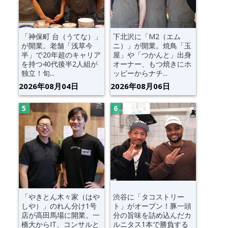
「神保町 台（うてな）」
下北沢に「M2（エム
が開業。老舗「浅草今
ニ）」が開業。焼鳥「玉
半」で20年超のキャリア
屋」や「つかんと」出身
を持つ40代後半2人組が
オーナー、もつ焼きにホ
独立！旬...
ッピーからナチ...
2026年08月04日
2026年08月06日
「やきとん木々家（はや
渋谷に「タコストリー
しや）」のれん分け1号
ト」がオープン！豚一頭
店が高田馬場に開業。一
分の旨味を詰め込んだカ
橋大からIT、コンサルと
ルニタス1本で勝負する