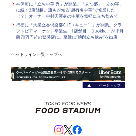
神保町に「立ち中華 異」が開業。「あつ盛」「あの字」
に続く3店舗目。誰もが知る“超有名中華”で修業した
（？）オーナー中村氏渾身の中華を気軽に立ち飲みで
行徳に「大衆立吞倶楽部CUE（キュー）」が開業。クラ
フトビアマーケット卒業生、1店舗目「Ｑuokka」が坪月
商70万円超の繁盛店に。至近に“焼酎立ち飲み”を出店
ヘッドライン一覧トップへ