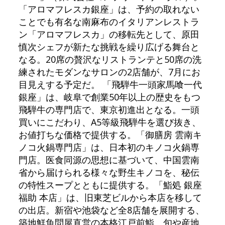
「アロマフレスカ銀座」は、予約の取れない
ことでも有名な南麻布のイタリアンレストラ
ン「アロマフレスカ」の移転先として、原田
慎次シェフが新たな挑戦を繰り広げる舞台と
なる。20席の贅沢なリストランテと50席の洗
練されたモダンなサロンの2店舗が、7月にお
目見えする予定だ。 「飛騨牛一頭家馬喰一代
銀座」は、岐阜で創業50年以上の歴史をもつ
飛騨牛の専門店で、東京初進出となる。一頭
買いにこだわり、A5等級飛騨牛を選び抜き、
お値打ちな価格で提供する。「御膳房 雲南キ
ノコ火鍋専門店」は、日本初のキノコ火鍋専
門店。医食同源の思想に基づいて、中国雲南
省から届けられる様々な野生キノコを、秘伝
の特性スープとともに提供する。「鮨処 銀座
福助 本店」は、旧東芝ビルから本店を移して
の出店。新宿や池袋など全8店舗を展開する、
築地鮮魚問屋直営の本格江戸前鮨。旬や産地