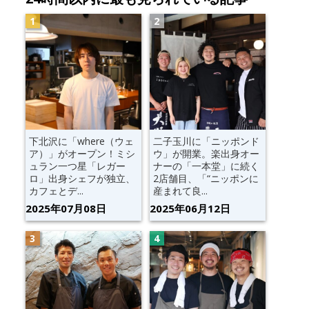
下北沢に「where（ウェ
二子玉川に「ニッポンド
ア）」がオープン！ミシ
ウ」が開業。楽出身オー
ュラン一つ星「レガー
ナーの「一本堂」に続く
ロ」出身シェフが独立、
2店舗目、「“ニッポンに
カフェとデ...
産まれて良...
2025年07月08日
2025年06月12日