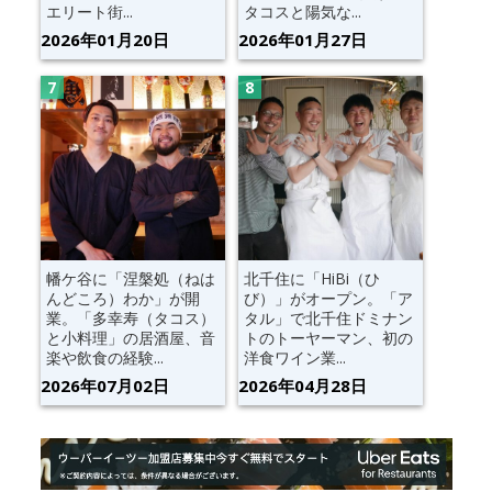
エリート街...
タコスと陽気な...
2026年01月20日
2026年01月27日
幡ケ谷に「涅槃処（ねは
北千住に「HiBi（ひ
んどころ）わか」が開
び）」がオープン。「ア
業。「多幸寿（タコス）
タル」で北千住ドミナン
と小料理」の居酒屋、音
トのトーヤーマン、初の
楽や飲食の経験...
洋食ワイン業...
2026年07月02日
2026年04月28日