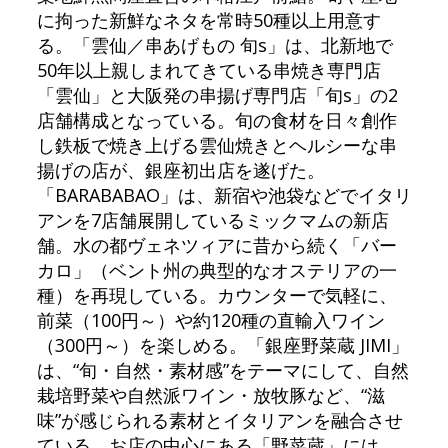
に拘った新鮮なネタを常時50種以上用意す
る。「雲仙／串あげもの 旬s」は、北新地で
50年以上親しまれてきている串焼き専門店
「雲仙」と大阪発の串揚げ専門店「旬s」の2
店舗構成となっている。旬の食材を日々創作
し鉄板で焼き上げる雲仙焼きとヘルシーな串
揚げの店が、銀座初出店を遂げた。
「BARABABAO」は、新宿や池袋などでイタリ
アンを7店舗展開しているミックマムの新店
舗。水の都ヴェネツィアに昔から続く「バー
カロ」（ベント州の典型的なオステリアの一
種）を再現している。カウンターで気軽に、
前菜（100円～）や約120種の直輸入ワイン
（300円～）を楽しめる。「銀座野菜蔵 JIMI」
は、“旬・自然・素材感”をテーマにして、自然
栽培野菜や自然派ワイン・放牧豚など、“滋
味”が感じられる素材とイタリアンを融合させ
ている。お店の中心にある「野菜蔵」には、