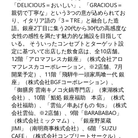
「DELICIOUS＝おいしい」、「GRACIOUS＝
親切で丁寧な」という3つの意が込められてお
り、イタリア語の「3＝TRE」と融合した造
語。銀座2丁目に集う20代から30代の高感度な
女性の感性を満たす魅力的な施設を目指して
いる。 そういったコンセプトとターゲット設
定に基づいて出店した飲食店は、全10店舗。
12階「アロマフレスカ銀座」（株式会社アロ
マフレスカコーポレーション、※2店舗、7月
開業予定）、11階「飛騨牛一頭家馬喰一代 銀
座」（株式会社BGFコーポレーション）、
「御膳房 雲南キノコ火鍋専門店」（東湖株式
会社）、10階「鮨処 銀座福助 本店」（株式
会社福助）、「雲仙／串あげもの 旬s」（株式
会社雲仙、※2店舗）、9階「BARABABAO」
（株式会社ミックマム）、「銀座野菜蔵
JIMI」（南明商事株式会社）、6階「SUZU
CAFE」（株式会社コンプリートサークル）。