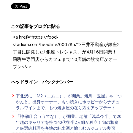
この記事をブログに貼る
<a href="https://food-
stadium.com/headline/000785/">三井不動産が銀座2
丁目に開発した｢銀座トレシャス」が4月16日開業！
飛騨牛専門店からカフェまで 10店舗の飲食店がオー
プン</a>
ヘッドライン バックナンバー
下北沢に「M2（エムニ）」が開業。焼鳥「玉屋」や「つ
かんと」出身オーナー、もつ焼きにホッピーからナチュ
ラルワインまで、もつ焼き屋の在り方をアップデート
「神保町 台（うてな）」が開業。老舗「浅草今半」で20
年超のキャリアを持つ40代後半2人組が独立！旬の和食
と厳選肉料理を各地の純米酒と愉しむカジュアル割烹