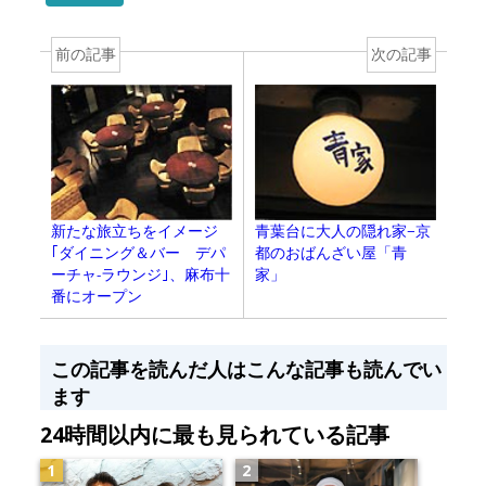
前の記事
次の記事
新たな旅立ちをイメージ
青葉台に大人の隠れ家−京
｢ダイニング＆バー デパ
都のおばんざい屋「青
ーチャ-ラウンジ｣、麻布十
家」
番にオープン
この記事を読んだ人はこんな記事も読んでい
ます
24時間以内に最も見られている記事