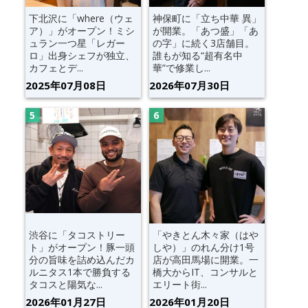
下北沢に「where（ウェ
神保町に「立ち中華 異」
ア）」がオープン！ミシ
が開業。「あつ盛」「あ
ュラン一つ星「レガー
の字」に続く3店舗目。
ロ」出身シェフが独立、
誰もが知る“超有名中
カフェとデ...
華”で修業し...
2025年07月08日
2026年07月30日
渋谷に「タコストリー
「やきとん木々家（はや
ト」がオープン！豚一頭
しや）」のれん分け1号
分の旨味を詰め込んだカ
店が高田馬場に開業。一
ルニタス1本で勝負する
橋大からIT、コンサルと
タコスと陽気な...
エリート街...
2026年01月27日
2026年01月20日