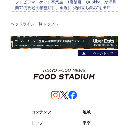
フトビアマーケット卒業生、1店舗目「Ｑuokka」が坪月
商70万円超の繁盛店に。至近に“焼酎立ち飲み”を出店
ヘッドライン一覧トップへ
コンテンツ
地域
トップ
東京