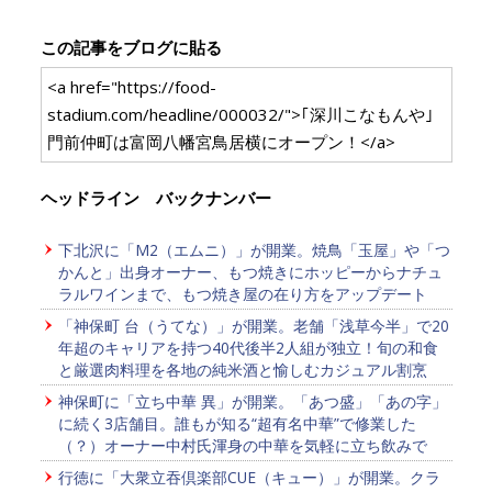
この記事をブログに貼る
<a href="https://food-
stadium.com/headline/000032/">｢深川こなもんや｣
門前仲町は富岡八幡宮鳥居横にオープン！</a>
ヘッドライン バックナンバー
下北沢に「M2（エムニ）」が開業。焼鳥「玉屋」や「つ
かんと」出身オーナー、もつ焼きにホッピーからナチュ
ラルワインまで、もつ焼き屋の在り方をアップデート
「神保町 台（うてな）」が開業。老舗「浅草今半」で20
年超のキャリアを持つ40代後半2人組が独立！旬の和食
と厳選肉料理を各地の純米酒と愉しむカジュアル割烹
神保町に「立ち中華 異」が開業。「あつ盛」「あの字」
に続く3店舗目。誰もが知る“超有名中華”で修業した
（？）オーナー中村氏渾身の中華を気軽に立ち飲みで
行徳に「大衆立吞倶楽部CUE（キュー）」が開業。クラ