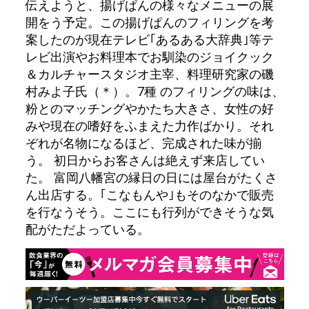
伝えようと、揚げぱんの様々なメニューの展
開をう予定。この揚げぱんのフィリングを考
案したのが現在テレビ｢あるある大辞典｣等テ
レビ出演やお料理本でお馴染のジョイクック
＆カルチャースタジオ主宰、料理研究家の磯
村みよ子氏（＊）。7種 のフィリングの味は、
粉とのマッチングやかたち大きさ、女性の好
みや現在の嗜好をふまえた力作ばかり。それ
ぞれが名物になるほど、完成された味が揃
う。 初日からお客さんは絶えず来店してい
た。 富岡八幡宮の縁日の日には屋台がたくさ
ん出店する。｢こなもんや｣もそのなかで販売
を行なうそう。ここにも行列ができそうな気
配がただよっている。