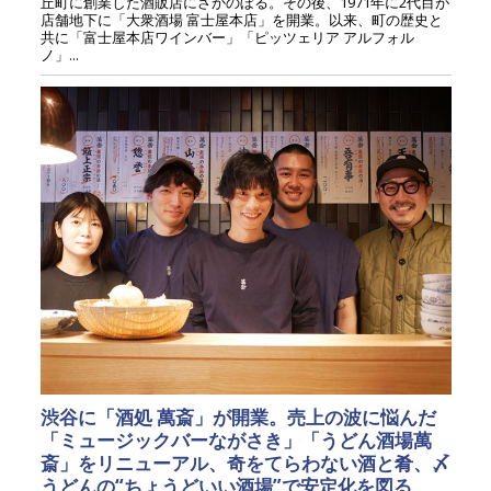
丘町に創業した酒販店にさかのぼる。その後、1971年に2代目が
店舗地下に「大衆酒場 富士屋本店」を開業。以来、町の歴史と
共に「富士屋本店ワインバー」「ピッツェリア アルフォル
ノ」...
渋谷に「酒処 萬斎」が開業。売上の波に悩んだ
「ミュージックバーながさき」「うどん酒場萬
斎」をリニューアル、奇をてらわない酒と肴、〆
うどんの“ちょうどいい酒場”で安定化を図る