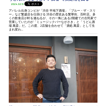
2024.02.13
アパレル出身コンビが「渋谷 半地下酒場」「ブルー・ザ・スリ
ー」など繁盛店を仕掛ける 渋谷の歴史ある繁華街、百軒店。多
くの飲食店が軒を連ねるが、その一角にある2階建ての古民家で
営業していたのが「ミュージックバーながさき」と「うどん酒
場 萬斎」だ。この度、2店舗を合わせて「酒処 萬斎」として生
まれ変わ...