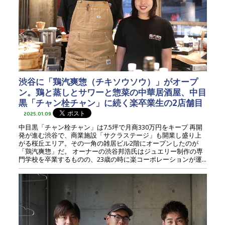
渋谷に「鶏汽爽惣（チキソウソウ）」がオープ
ン。鶏と蒸しとサワーと惣菜の中華居酒屋、中目
黒「チャン栓チャン」に続く楽卒業生の2店舗目
2025.01.09
中目黒「チャン栓チャン」は7.5坪で月商330万円をキープ 再開
発が進む渋谷で、商業施設「サクラステージ」も開業し盛り上
がる桜丘エリア。その一角の雑居ビル2階にオープンしたのが
「鶏汽爽惣」だ。 オーナーの渋谷邦浩氏はジュエリー制作の専
門学校を卒業するものの、23歳の時に楽コーポレーションが運...