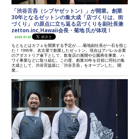
「渋谷舌呑（シブヤゼットン）」が開業。創業
30年となるゼットンの集大成「店づくりは、街
づくり」 の原点に立ち返る店づくりを副社長兼
zetton.inc,Hawaii会長・菊地 氏が体現！
2025.01.23
もともとはカフェを開業する予定が……菊地副社長が一石を投じ
た！ 1995年、名古屋で創業したゼットン。現在はアパレル企業
のアダストリア傘下として、飲食店の展開や公園再生事業、ハ
ワイ事業などに取り組む。この度、創業30年を目前に同社の集
大成として、渋谷宮益坂に「渋谷舌呑」をオープンした。 開
業...