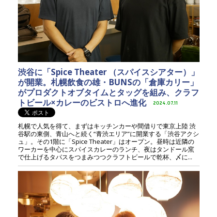
渋谷に「Spice Theater （スパイスシアター）」
が開業。札幌飲食の雄・BUNSの「倉庫カリー」
がプロダクトオブタイムとタッグを組み、クラフ
トビール×カレーのビストロへ進化
2024.07.11
札幌で人気を得て、まずはキッチンカーや間借りで東京上陸 渋
谷駅の東側、青山へと続く“青渋エリア”に開業する「渋谷アクシ
ュ」。その1階に「Spice Theater」はオープン。昼時は近隣の
ワーカーを中心にスパイスカレーのランチ、夜はタンドール窯
で仕上げるタパスをつまみつつクラフトビールで乾杯、〆に...