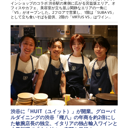
インショップのコラボ 渋谷駅の東側に広がる宮益坂エリア。オ
フィスやカフェ、美容室が立ち並ぶ閑静なエリアの一角に
「VS」がオープンした。2フロアで営業し、1階は「SUBA VS」
として立ち食いそばを提供、2階の「VIRTUS VS」はワイン...
渋谷に「HUIT（ユイット）」が開業。グローバ
ルダイニングの渋谷「権八」の年商を約2倍にし
た敏腕店長の独立、イタリアの独占輸入ワインと