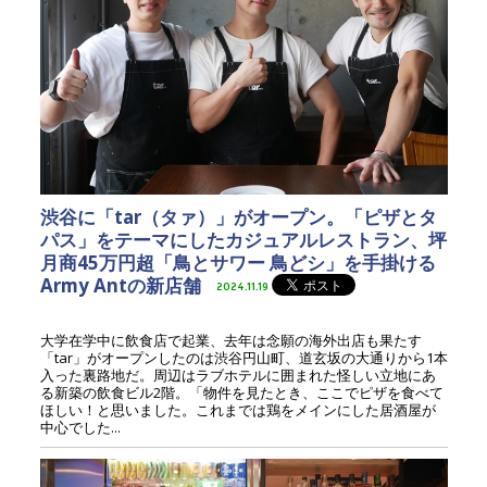
渋谷に「tar（タァ）」がオープン。「ピザとタ
パス」をテーマにしたカジュアルレストラン、坪
月商45万円超「鳥とサワー 鳥どシ」を手掛ける
Army Antの新店舗
2024.11.19
大学在学中に飲食店で起業、去年は念願の海外出店も果たす
「tar」がオープンしたのは渋谷円山町、道玄坂の大通りから1本
入った裏路地だ。周辺はラブホテルに囲まれた怪しい立地にあ
る新築の飲食ビル2階。「物件を見たとき、ここでピザを食べて
ほしい！と思いました。これまでは鶏をメインにした居酒屋が
中心でした...