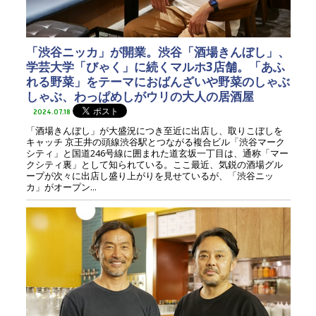
「渋谷ニッカ」が開業。渋谷「酒場きんぼし」、
学芸大学「びゃく」に続くマルホ3店舗。「あふ
れる野菜」をテーマにおばんざいや野菜のしゃぶ
しゃぶ、わっぱめしがウリの大人の居酒屋
2024.07.18
「酒場きんぼし」が大盛況につき至近に出店し、取りこぼしを
キャッチ 京王井の頭線渋谷駅とつながる複合ビル「渋谷マーク
シティ」と国道246号線に囲まれた道玄坂一丁目は、通称「マー
クシティ裏」として知られている。ここ最近、気鋭の酒場グル
ープが次々に出店し盛り上がりを見せているが、「渋谷ニッ
カ」がオープン...