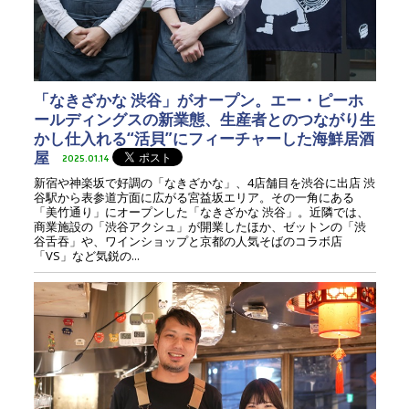
「なきざかな 渋谷」がオープン。エー・ピーホ
ールディングスの新業態、生産者とのつながり生
かし仕入れる“活貝”にフィーチャーした海鮮居酒
屋
2025.01.14
新宿や神楽坂で好調の「なきざかな」、4店舗目を渋谷に出店 渋
谷駅から表参道方面に広がる宮益坂エリア。その一角にある
「美竹通り」にオープンした「なきざかな 渋谷」。近隣では、
商業施設の「渋谷アクシュ」が開業したほか、ゼットンの「渋
谷舌吞」や、ワインショップと京都の人気そばのコラボ店
「VS」など気鋭の...