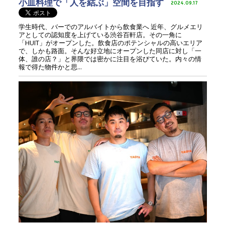
小皿料理で「人を結ぶ」空間を目指す
2024.09.17
学生時代、バーでのアルバイトから飲食業へ 近年、グルメエリ
アとしての認知度を上げている渋谷百軒店。その一角に
「HUIT」がオープンした。飲食店のポテンシャルの高いエリア
で、しかも路面。そんな好立地にオープンした同店に対し「一
体、誰の店？」と界隈では密かに注目を浴びていた。内々の情
報で得た物件かと思...