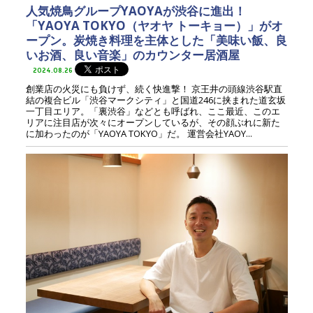
人気焼鳥グループYAOYAが渋谷に進出！
「YAOYA TOKYO（ヤオヤ トーキョー）」がオ
ープン。炭焼き料理を主体とした「美味い飯、良
いお酒、良い音楽」のカウンター居酒屋
2024.08.26
創業店の火災にも負けず、続く快進撃！ 京王井の頭線渋谷駅直
結の複合ビル「渋谷マークシティ」と国道246に挟まれた道玄坂
一丁目エリア。「裏渋谷」などとも呼ばれ、ここ最近、このエ
リアに注目店が次々にオープンしているが、その顔ぶれに新た
に加わったのが「YAOYA TOKYO」だ。 運営会社YAOY...