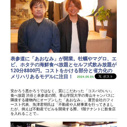
表参道に「あおなみ」が開業。牡蠣やマグロ、エ
ビ、ホタテの海鮮食べ放題とセルフ式飲み放題が
120分8800円。コストをかける部分と省力化の
メリハリあるモデルに注目！
2024.06.04
安かろう悪かろうではなく、質にこだわった「コスパのいい」
食べ放題 渋谷と表参道の間、青山学院大学の青山キャンパスに
隣接する建物内にオープンした「あおなみ」。運営会社のフィ
ースト代表、魚津君明氏は「不動産や人材事業を行ってきまし
たが、例えば不動産でビルを開発する際、1階テナントに飲食店
を入れることで...