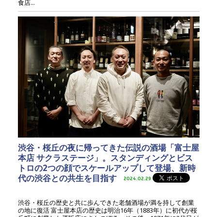
食店...
渋谷・桜丘の夜に帰ってきた伝説の酒場「富士屋
本店 サクラステージ」。スタンディングとビス
トロの2つの顔でスケールアップして登場、新時
代の渋谷との共生を目指す
2024.02.29
渋谷・桜丘の歴史と共に歩んできた老舗酒場が満を持して創業
の地に復活 富士屋本店の歴史は明治16年（1883年）に初代が桜