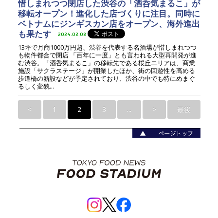
惜しまれつつ閉店した渋谷の「酒呑気まるこ」が
移転オープン！進化した店づくりに注目。同時に
ベトナムにジンギスカン店をオープン、海外進出
も果たす
2024.02.08
13坪で月商1000万円超、渋谷を代表する名酒場が惜しまれつつ
も物件都合で閉店 「百年に一度」とも言われる大型再開発が進
む渋谷。「酒呑気まるこ」の移転先である桜丘エリアは、商業
施設「サクラステージ」が開業したほか、街の回遊性を高める
歩道橋の新設などが予定されており、渋谷の中でも特にめまぐ
るしく変貌...
<
1
2
3
...
>
最後