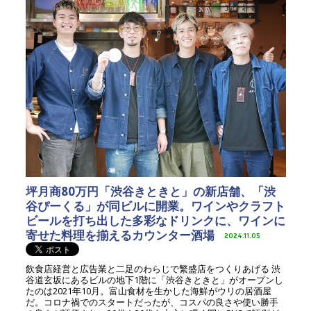
坪月商80万円「渋谷きときと」の新店舗、「渋
谷ぴーくる」が同ビルに開業。ワインやクラフト
ビールを打ち出した多彩なドリンクに、ワインに
寄せた料理を揃えるカウンター酒場
2024.11.05
飲食店経営と広告業と二足のわらじで繁盛店をつくりあげる 渋
谷道玄坂にあるビルの地下1階に「渋谷きときと」がオープンし
たのは2021年10月。富山食材を生かした海鮮がウリの居酒屋
だ。コロナ禍でのスタートだったが、コスパの良さや使い勝手