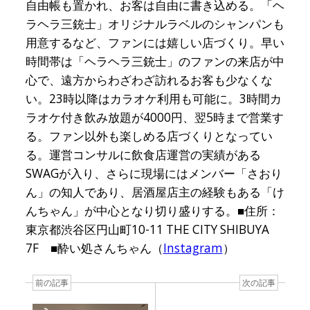
自由帳も置かれ、お客は自由に書き込める。「ヘ
ラヘラ三銃士」オリジナルラベルのシャンパンも
用意するなど、ファンには嬉しい店づくり。早い
時間帯は「ヘラヘラ三銃士」のファンの来店が中
心で、遠方からわざわざ訪れるお客も少なくな
い。23時以降はカラオケ利用も可能に。3時間カ
ラオケ付き飲み放題が4000円、翌5時まで営業す
る。ファン以外も楽しめる店づくりとなってい
る。運営コンサルに飲食店運営の実績がある
SWAGが入り、さらに現場にはメンバー「さおり
ん」の知人であり、居酒屋店主の経験もある「け
んちゃん」が中心となり切り盛りする。■住所：
東京都渋谷区円山町10-11 THE CITY SHIBUYA
7F ■酔い処さんちゃん（
Instagram
）
前の記事
次の記事