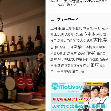
ン。大分の繁盛店がわずか2年で東京
No.10
移転、塩やタ
三軒茶屋
中目黒
下北沢
中野
丸の
上野
六本木
五反田
吉
内
代官山
人形町
原宿
恵比寿
学芸大学
祥寺
大手町
広尾
品川
新宿
新橋
日本橋
横浜
新宿三丁目
東京
渋谷
池袋
浅草
目
池尻大橋
浜松町
田町
神楽坂
神田
黒
神保町
神泉
秋葉原
自由が
銀座
赤坂
表参道
丘
西荻窪
西麻布
青山
高円寺
麻布十番
高田馬場