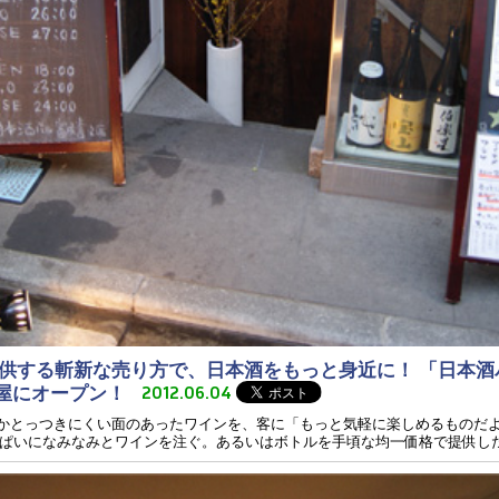
供する斬新な売り方で、日本酒をもっと身近に！ 「日本酒
茶屋にオープン！
2012.06.04
こかとっつきにくい面のあったワインを、客に「もっと気軽に楽しめるものだ
いになみなみとワインを注ぐ。あるいはボトルを手頃な均一価格で提供したり、