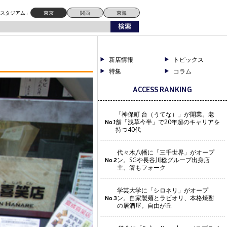
ドスタジアム」
東京
関西
東海
新店情報
トピックス
特集
コラム
ACCESS RANKING
「神保町 台（うてな）」が開業。老
舗「浅草今半」で20年超のキャリアを
No.1
持つ40代
代々木八幡に「三千世界」がオープ
ン。SGや長谷川稔グループ出身店
No.2
主、箸もフォーク
学芸大学に「シロネリ」がオープ
ン。自家製麺とラビオリ、本格焼酎
No.3
の居酒屋。自由が丘