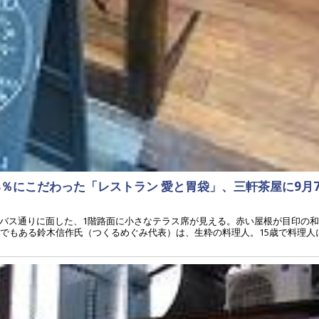
8％にこだわった「レストラン 愛と胃袋」、三軒茶屋に9月
バス通りに面した、1階路面に小さなテラス席が見える。赤い屋根が目印の
ーでもある鈴木信作氏（つくるめぐみ代表）は、生粋の料理人。15歳で料理人