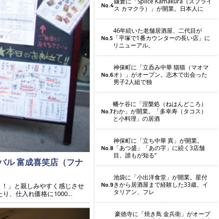
鎌倉に「Splice Kamakura（スプライ
No.4
ス カマクラ）」が開業。日本人に
46年続いた老舗居酒屋、二代目が
「平塚で1番カウンターの長い店」に
No.5
リニューアル。
神保町に「立呑み中華 猫猫（マオマ
オ）」がオープン。志木で出会った
No.6
男子2人組で独
幡ケ谷に「涅槃処（ねはんどころ）
わか」が開業。「多幸寿（タコス）
No.7
と小料理」の居酒
神保町に「立ち中華 異」が開業。
「あつ盛」「あの字」に続く3店舗
No.8
目。誰もが知る“
バル 富成喜笑店（フナ
池袋に「小出洋食堂」が開業。星付
きから居酒屋まで経験した33歳、イ
No.9
よ！」と親しみやすく感じさせ
タリアン、フレ
仕入れ価格に1000...
豪徳寺に「焼き鳥 金兵衛」がオープ