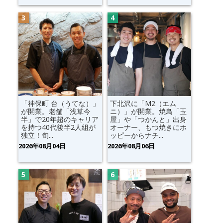
「神保町 台（うてな）」
下北沢に「M2（エム
が開業。老舗「浅草今
ニ）」が開業。焼鳥「玉
半」で20年超のキャリア
屋」や「つかんと」出身
を持つ40代後半2人組が
オーナー、もつ焼きにホ
独立！旬...
ッピーからナチ...
2026年08月04日
2026年08月06日