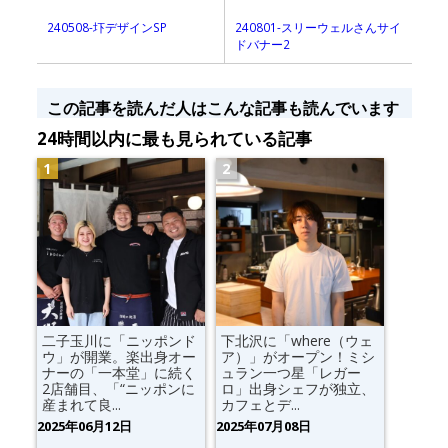
240508-圷デザインSP
240801-スリーウェルさんサイ
ドバナー2
この記事を読んだ人はこんな記事も読んでいます
24時間以内に最も見られている記事
二子玉川に「ニッポンド
下北沢に「where（ウェ
ウ」が開業。楽出身オー
ア）」がオープン！ミシ
ナーの「一本堂」に続く
ュラン一つ星「レガー
2店舗目、「“ニッポンに
ロ」出身シェフが独立、
産まれて良...
カフェとデ...
2025年06月12日
2025年07月08日