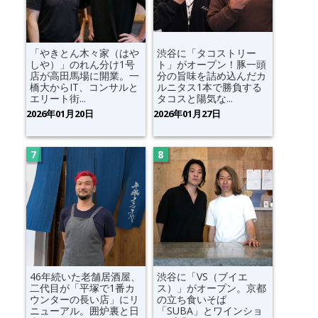
「やきとん木々家（はや
渋谷に「タコストリー
しや）」のれん分け1号
ト」がオープン！豚一頭
店が高田馬場に開業。一
分の旨味を詰め込んだカ
橋大からIT、コンサルと
ルニタス1本で勝負する
エリート街...
タコスと陽気な...
2026年01月20日
2026年01月27日
46年続いた老舗居酒屋、
渋谷に「VS（ブイエ
二代目が「平塚で1番カ
ス）」がオープン。京都
ウンターの長い店」にリ
の立ち食いそば
ニューアル。囲炉裏と日
「SUBA」とワインショ