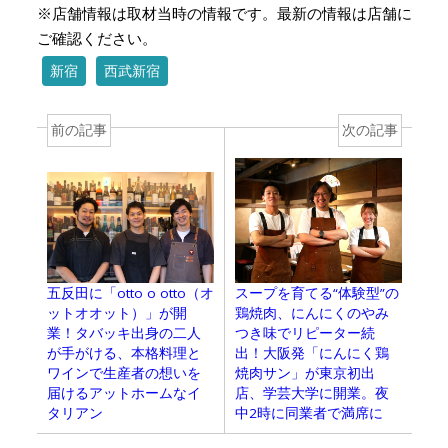
※店舗情報は取材当時の情報です。最新の情報は店舗に
ご確認ください。
新宿
西武新宿
前の記事
次の記事
五反田に「otto o otto（オ
スープを育てる“体験型”の
ットオオット）」が開
鶏焼肉、にんにくのやみ
業！タバッキ出身の二人
つき味でリピーター続
が手がける、本格料理と
出！大阪発「にんにく鶏
ワインで生産者の想いを
焼肉サン」が東京初出
届けるアットホームなイ
店、学芸大学に開業。夜
タリアン
中2時に同業者で満席に