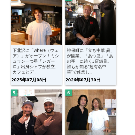
下北沢に「where（ウェ
神保町に「立ち中華 異」
ア）」がオープン！ミシ
が開業。「あつ盛」「あ
ュラン一つ星「レガー
の字」に続く3店舗目。
ロ」出身シェフが独立、
誰もが知る“超有名中
カフェとデ...
華”で修業し...
2025年07月08日
2026年07月30日