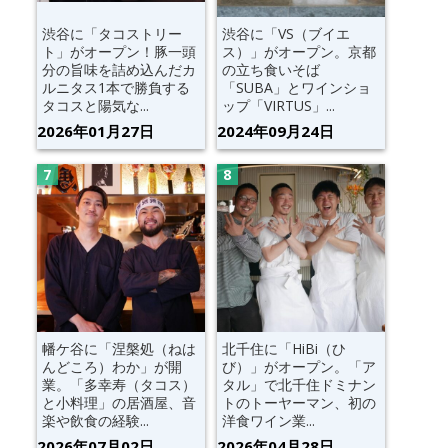
渋谷に「タコストリー
渋谷に「VS（ブイエ
ト」がオープン！豚一頭
ス）」がオープン。京都
分の旨味を詰め込んだカ
の立ち食いそば
ルニタス1本で勝負する
「SUBA」とワインショ
タコスと陽気な...
ップ「VIRTUS」...
2026年01月27日
2024年09月24日
幡ケ谷に「涅槃処（ねは
北千住に「HiBi（ひ
んどころ）わか」が開
び）」がオープン。「ア
業。「多幸寿（タコス）
タル」で北千住ドミナン
と小料理」の居酒屋、音
トのトーヤーマン、初の
楽や飲食の経験...
洋食ワイン業...
2026年07月02日
2026年04月28日