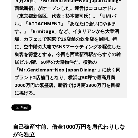
９月24日、「Mr.Gentleman~Neo Japan Dining~
西武新宿」がオープンした。運営はココロオドル
（東京都新宿区、代表：杉本健司氏）。「UMIバ
ル」「ATTACHMENT」「あなたに会いにゆきま
す。」「Ermitage」など、イタリアンから大衆酒
場、カフェまで関東で26店舗の飲食店を展開。特
に、空中階の大箱でSNSマーケティングを駆使した
集客を得意とする。今回も西武新宿駅からすぐの雑
居ビル7階、60坪の大箱物件だ。横浜の
「Mr.Gentleman~Neo Japan Dining~」に続く同
ブランド2店舗目となり、横浜は50坪で最高月商
2000万円の繁盛店。新宿では月商2300万円を目標
に掲げる。
自己破産寸前、借金1000万円を肩代わりしな
がら独立