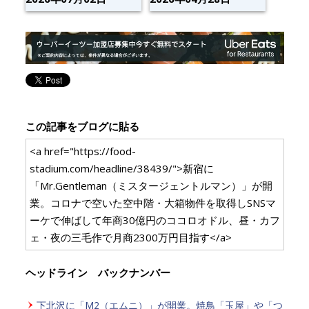
この記事をブログに貼る
<a href="https://food-
stadium.com/headline/38439/">新宿に
「Mr.Gentleman（ミスタージェントルマン）」が開
業。コロナで空いた空中階・大箱物件を取得しSNSマ
ーケで伸ばして年商30億円のココロオドル、昼・カフ
ェ・夜の三毛作で月商2300万円目指す</a>
ヘッドライン バックナンバー
下北沢に「M2（エムニ）」が開業。焼鳥「玉屋」や「つ