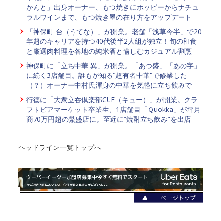
かんと」出身オーナー、もつ焼きにホッピーからナチュ
ラルワインまで、もつ焼き屋の在り方をアップデート
「神保町 台（うてな）」が開業。老舗「浅草今半」で20
年超のキャリアを持つ40代後半2人組が独立！旬の和食
と厳選肉料理を各地の純米酒と愉しむカジュアル割烹
神保町に「立ち中華 異」が開業。「あつ盛」「あの字」
に続く3店舗目。誰もが知る“超有名中華”で修業した
（？）オーナー中村氏渾身の中華を気軽に立ち飲みで
行徳に「大衆立吞倶楽部CUE（キュー）」が開業。クラ
フトビアマーケット卒業生、1店舗目「Ｑuokka」が坪月
商70万円超の繁盛店に。至近に“焼酎立ち飲み”を出店
ヘッドライン一覧トップへ