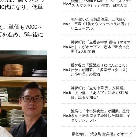
鎌倉に「Splice Kamakura（スプライ
No.4
ス カマクラ）」が開業。日本人に
40代になり、低単
46年続いた老舗居酒屋、二代目が
「平塚で1番カウンターの長い店」に
No.5
。単価も7000～
リニューアル。
店を進め、5年後に
神保町に「立呑み中華 猫猫（マオマ
オ）」がオープン。志木で出会った
No.6
男子2人組で独
幡ケ谷に「涅槃処（ねはんどころ）
わか」が開業。「多幸寿（タコス）
No.7
と小料理」の居酒
神保町に「立ち中華 異」が開業。
「あつ盛」「あの字」に続く3店舗
No.8
目。誰もが知る“
池袋に「小出洋食堂」が開業。星付
きから居酒屋まで経験した33歳、イ
No.9
タリアン、フレ
豪徳寺に「焼き鳥 金兵衛」がオープ