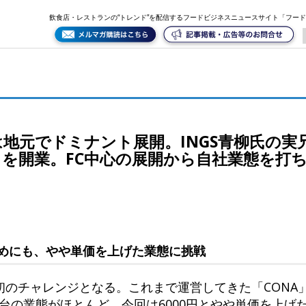
S青柳氏の実兄率いるzingyが新宿三丁目「焼鳥お惚気」を開業。FC中心の展開から自社業態を打
飲食店・レストランの“トレンド”を配信するフードビジネスニュースサイト「フー
地元でドミナント展開。INGS青柳氏の実兄率
」を開業。FC中心の展開から自社業態を打
めにも、やや単価を上げた業態に挑戦
のチャレンジとなる。これまで運営してきた「CONA」や
0円台の業態がほとんど。今回は6000円とやや単価を上