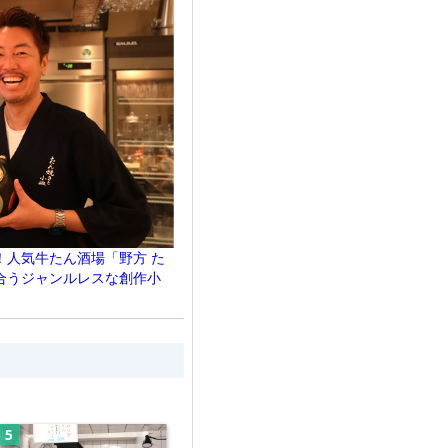
！人気牛たん酒場「野方 た
合うジャンルレスな創作小