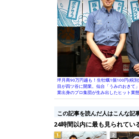
坪月商90万円越も！生牡蠣1個100円(税
目が四ツ谷に開業。仙台「うみのおきて」
業出身のプロ集団が生み出したヒット業態
この記事を読んだ人はこんな記
24時間以内に最も見られてい