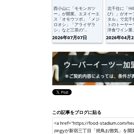
西小山に「モモンガツ
北千住に「Hi
ー」が開業。エヌイーエ
び）」がオー
ス「オモウツボ」「メジ
タル」で北千
ロオシ」「アライザラ
トのトーヤー
シ」など三茶の“...
洋食ワイン業..
2026年07月07日
2026年04月
この記事をブログに貼る
<a href="https://food-stad
zingyが新宿三丁目「焼鳥お惚気」を