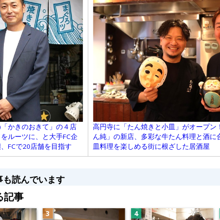
別)「かきのおきて」の４店
高円寺に「たん焼きと小皿」がオープン
をルーツに、と大手FC企
ん純」の新店、多彩な牛たん料理と酒に
、FCで20店舗を目指す
皿料理を楽しめる街に根ざした居酒屋
事も読んでいます
る記事