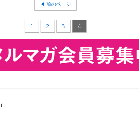
◀ 前のページ
1
2
3
4
F
分