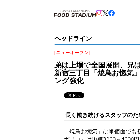
ホーム
>
ヘッドライン
>
新宿
,
新宿三丁目
>
弟は上場で全国展開、兄は地元でドミナント展開。ING
ヘッドライン
[ニューオープン]
弟は上場で全国展開、兄は
新宿三丁目「焼鳥お惚気
ング強化
長く働き続けるスタッフのた
「焼鳥お惚気」は単価面でも初
ガリコ」は単価3000～400