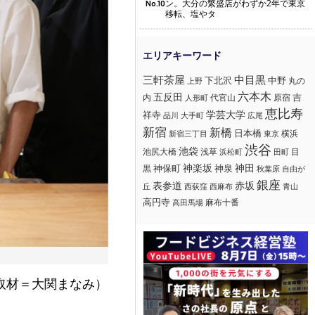
ン。大分の繁盛店がわずか2年で東京
No.10
移転、塩やタ
三軒茶屋
中目黒
下北沢
中野
丸の
上野
六本木
五反田
吉
内
代官山
人形町
原宿
恵比寿
学芸大学
祥寺
大手町
広尾
品川
新宿
新橋
日本橋
横浜
新宿三丁目
東京
渋谷
池袋
浅草
目
池尻大橋
浜松町
田町
神楽坂
神田
黒
神保町
神泉
秋葉原
自由が
銀座
赤坂
表参道
丘
西荻窪
西麻布
青山
高円寺
麻布十番
高田馬場
取材＝大関まなみ）