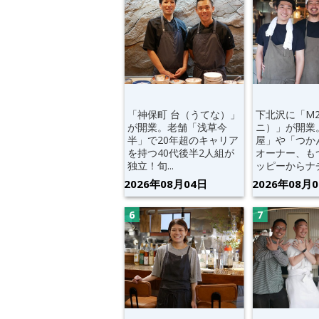
「神保町 台（うてな）」
下北沢に「M
が開業。老舗「浅草今
ニ）」が開業
半」で20年超のキャリア
屋」や「つか
を持つ40代後半2人組が
オーナー、も
独立！旬...
ッピーからナチ.
2026年08月04日
2026年08月