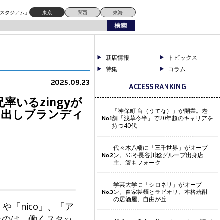
ち出しブランディング強化
ドスタジアム」
東京
関西
東海
新店情報
トピックス
特集
コラム
2025.09.23
ACCESS RANKING
いるzingyが
ち出しブランディ
「神保町 台（うてな）」が開業。老
舗「浅草今半」で20年超のキャリアを
No.1
持つ40代
代々木八幡に「三千世界」がオープ
ン。SGや長谷川稔グループ出身店
No.2
主、箸もフォーク
学芸大学に「シロネリ」がオープ
ン。自家製麺とラビオリ、本格焼酎
No.3
の居酒屋。自由が丘
「nico」、「ア
げたのは、働くスタッ