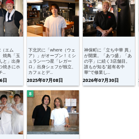
2（エム
下北沢に「where（ウェ
神保町に「立ち中華 異」
。焼鳥「玉
ア）」がオープン！ミシ
が開業。「あつ盛」「あ
んと」出身
ュラン一つ星「レガー
の字」に続く3店舗目。
つ焼きにホ
ロ」出身シェフが独立、
誰もが知る“超有名中
..
カフェとデ...
華”で修業し...
06日
2025年07月08日
2026年07月30日