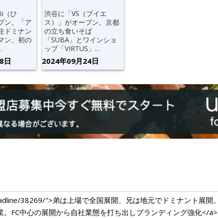
Bi（ひ
渋谷に「VS（ブイエ
プン。「ア
ス）」がオープン。京都
住ドミナン
の立ち食いそば
マン、初の
「SUBA」とワインショ
.
ップ「VIRTUS」...
28日
2024年09月24日
ium.com/headline/38269/">弟は上場で全国展開、兄は地元でドミナ
開業。FC中心の展開から自社業態を打ち出しブランディング強化</a>