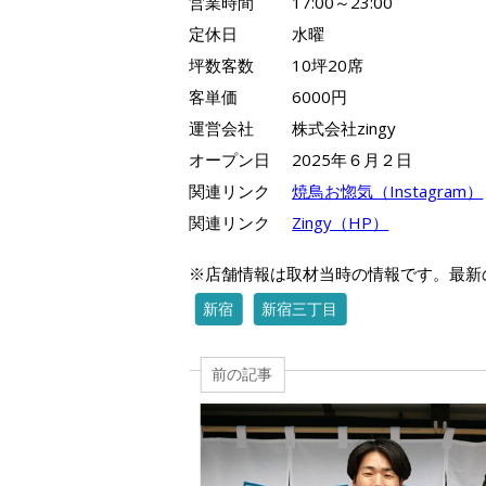
営業時間
17:00～23:00
定休日
水曜
坪数客数
10坪20席
客単価
6000円
運営会社
株式会社zingy
オープン日
2025年６月２日
関連リンク
焼鳥お惚気（Instagram）
関連リンク
Zingy（HP）
※店舗情報は取材当時の情報です。最新
新宿
新宿三丁目
前の記事