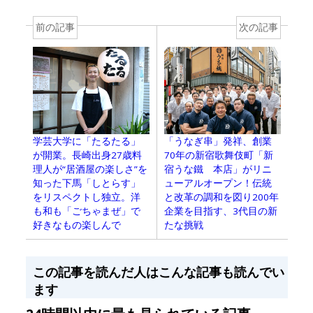
前の記事
次の記事
学芸大学に「たるたる」
「うなぎ串」発祥、創業
が開業。長崎出身27歳料
70年の新宿歌舞伎町「新
理人が“居酒屋の楽しさ”を
宿うな鐵 本店」がリニ
知った下馬「しとらす」
ューアルオープン！伝統
をリスペクトし独立。洋
と改革の調和を図り200年
も和も「ごちゃまぜ」で
企業を目指す、3代目の新
好きなもの楽しんで
たな挑戦
この記事を読んだ人はこんな記事も読んでい
ます