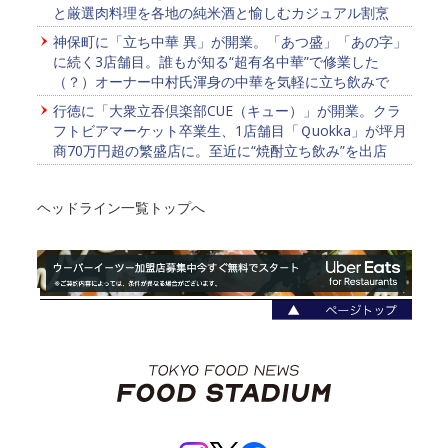
と厳選肉料理を各地の純米酒と愉しむカジュアル割烹
神保町に「立ち中華 異」が開業。「あつ盛」「あの字」
に続く3店舗目。誰もが知る“超有名中華”で修業した
（？）オーナー中村氏渾身の中華を気軽に立ち飲みで
行徳に「大衆立吞倶楽部CUE（キュー）」が開業。クラ
フトビアマーケット卒業生、1店舗目「Ｑuokka」が坪月
商70万円超の繁盛店に。至近に“焼酎立ち飲み”を出店
ヘッドライン一覧トップへ