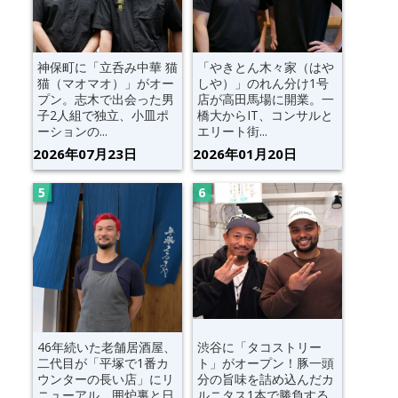
神保町に「立呑み中華 猫
「やきとん木々家（はや
猫（マオマオ）」がオー
しや）」のれん分け1号
プン。志木で出会った男
店が高田馬場に開業。一
子2人組で独立、小皿ポ
橋大からIT、コンサルと
ーションの...
エリート街...
2026年07月23日
2026年01月20日
46年続いた老舗居酒屋、
渋谷に「タコストリー
二代目が「平塚で1番カ
ト」がオープン！豚一頭
ウンターの長い店」にリ
分の旨味を詰め込んだカ
ニューアル。囲炉裏と日
ルニタス1本で勝負する