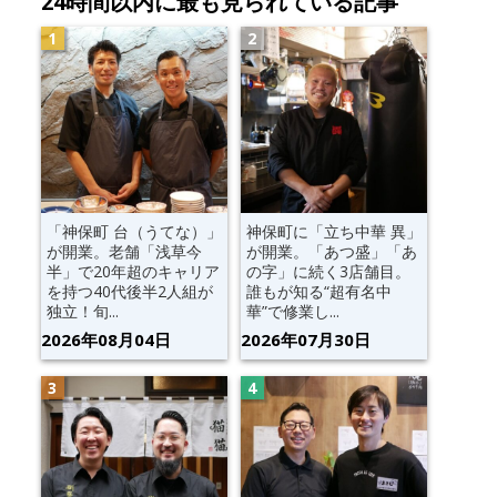
24時間以内に最も見られている記事
「神保町 台（うてな）」
神保町に「立ち中華 異」
が開業。老舗「浅草今
が開業。「あつ盛」「あ
半」で20年超のキャリア
の字」に続く3店舗目。
を持つ40代後半2人組が
誰もが知る“超有名中
独立！旬...
華”で修業し...
2026年08月04日
2026年07月30日