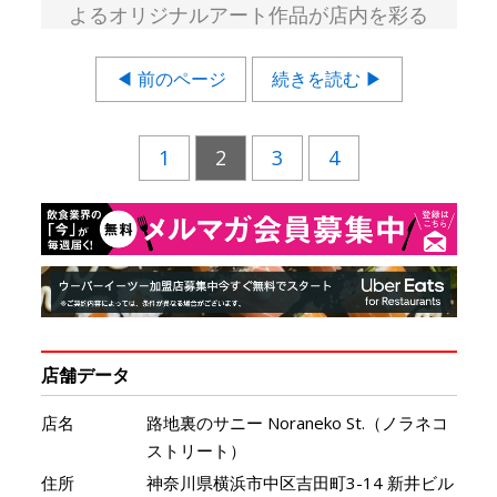
よるオリジナルアート作品が店内を彩る
◀ 前のページ
続きを読む ▶
1
2
3
4
店舗データ
店名
路地裏のサニー Noraneko St.（ノラネコ
ストリート）
住所
神奈川県横浜市中区吉田町3-14 新井ビル