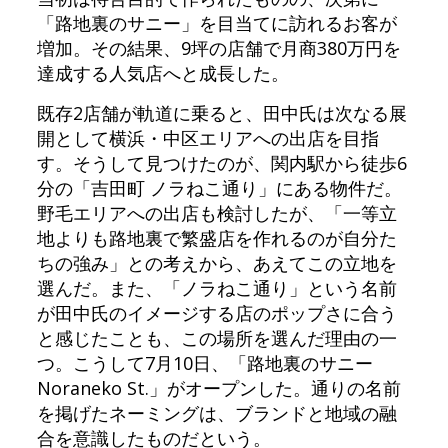
「路地裏のサニー」を目当てに訪れるお客が
増加。その結果、9坪の店舗で月商380万円を
達成する人気店へと成長した。
既存2店舗が軌道に乗ると、田中氏は次なる展
開として横浜・中区エリアへの出店を目指
す。そうして見つけたのが、関内駅から徒歩6
分の「吉田町 ノラねこ通り」にある物件だ。
野毛エリアへの出店も検討したが、「一等立
地よりも路地裏で繁盛店を作れるのが自分た
ちの強み」との考えから、あえてこの立地を
選んだ。また、「ノラねこ通り」という名前
が田中氏のイメージする店のポップさに合う
と感じたことも、この場所を選んだ理由の一
つ。こうして7月10日、「路地裏のサニー
Noraneko St.」がオープンした。通りの名前
を掲げたネーミングは、ブランドと地域の融
合を意識したものだという。