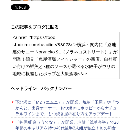
この記事をブログに貼る
<a href="https://food-
stadium.com/headline/38078/">横浜・関内に「路地
裏のサニー Noraneko St.（ノラネコストリート）」が
開業！鶴見「魚屋酒場フィッシャー」の新店、自社買
い付けの鮮魚と7種のソースが選べる水餃子がウリの
地域に根差したポップな大衆酒場</a>
ヘッドライン バックナンバー
下北沢に「M2（エムニ）」が開業。焼鳥「玉屋」や「つ
かんと」出身オーナー、もつ焼きにホッピーからナチュ
ラルワインまで、もつ焼き屋の在り方をアップデート
「神保町 台（うてな）」が開業。老舗「浅草今半」で20
年超のキャリアを持つ40代後半2人組が独立！旬の和食