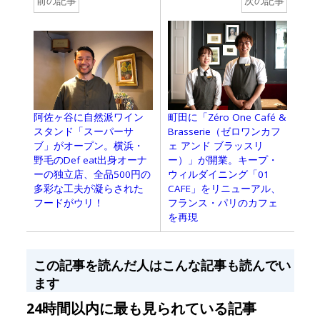
前の記事
次の記事
阿佐ヶ谷に自然派ワイン
町田に「Zéro One Café &
スタンド「スーパーサ
Brasserie（ゼロワンカフ
ブ」がオープン。横浜・
ェ アンド ブラッスリ
野毛のDef eat出身オーナ
ー）」が開業。キープ・
ーの独立店、全品500円の
ウィルダイニング「01
多彩な工夫が凝らされた
CAFE」をリニューアル、
フードがウリ！
フランス・パリのカフェ
を再現
この記事を読んだ人はこんな記事も読んでい
ます
24時間以内に最も見られている記事