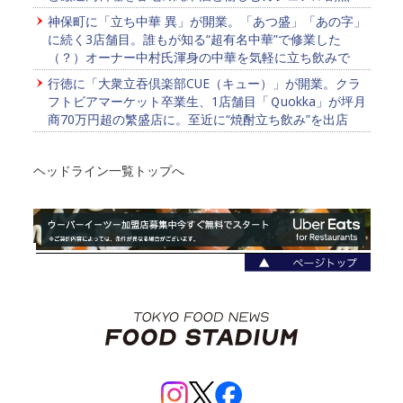
神保町に「立ち中華 異」が開業。「あつ盛」「あの字」
に続く3店舗目。誰もが知る“超有名中華”で修業した
（？）オーナー中村氏渾身の中華を気軽に立ち飲みで
行徳に「大衆立吞倶楽部CUE（キュー）」が開業。クラ
フトビアマーケット卒業生、1店舗目「Ｑuokka」が坪月
商70万円超の繁盛店に。至近に“焼酎立ち飲み”を出店
ヘッドライン一覧トップへ