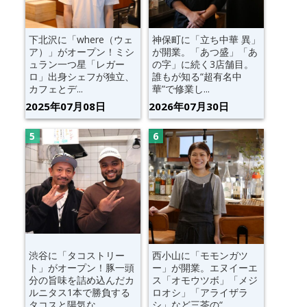
下北沢に「where（ウェ
神保町に「立ち中華 異」
ア）」がオープン！ミシ
が開業。「あつ盛」「あ
ュラン一つ星「レガー
の字」に続く3店舗目。
ロ」出身シェフが独立、
誰もが知る“超有名中
カフェとデ...
華”で修業し...
2025年07月08日
2026年07月30日
渋谷に「タコストリー
西小山に「モモンガツ
ト」がオープン！豚一頭
ー」が開業。エヌイーエ
分の旨味を詰め込んだカ
ス「オモウツボ」「メジ
ルニタス1本で勝負する
ロオシ」「アライザラ
タコスと陽気な...
シ」など三茶の“...