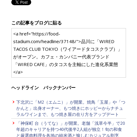
この記事をブログに貼る
<a href="https://food-
stadium.com/headline/37148/">品川に「WIRED
TACOS CLUB TOKYO（ワイアードタコスクラブ）」
がオープン。カフェ・カンパニー代表ブランド
「WIRED CAFE」のタコスを主軸にした進化系業態
</a>
ヘッドライン バックナンバー
下北沢に「M2（エムニ）」が開業。焼鳥「玉屋」や「つ
かんと」出身オーナー、もつ焼きにホッピーからナチュ
ラルワインまで、もつ焼き屋の在り方をアップデート
「神保町 台（うてな）」が開業。老舗「浅草今半」で20
年超のキャリアを持つ40代後半2人組が独立！旬の和食
と厳選肉料理を各地の純米酒と愉しむカジュアル割烹