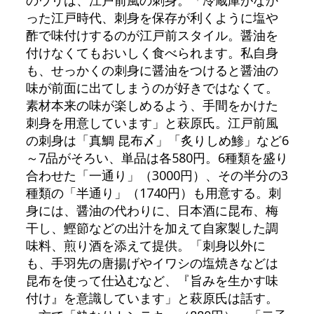
った江戸時代、刺身を保存が利くように塩や
酢で味付けするのが江戸前スタイル。醤油を
付けなくてもおいしく食べられます。私自身
も、せっかくの刺身に醤油をつけると醤油の
味が前面に出てしまうのが好きではなくて。
素材本来の味が楽しめるよう、手間をかけた
刺身を用意しています」と萩原氏。江戸前風
の刺身は「真鯛 昆布〆」「炙りしめ鯵」など6
～7品がそろい、単品は各580円。6種類を盛り
合わせた「一通り」（3000円）、その半分の3
種類の「半通り」（1740円）も用意する。刺
身には、醤油の代わりに、日本酒に昆布、梅
干し、鰹節などの出汁を加えて自家製した調
味料、煎り酒を添えて提供。「刺身以外に
も、手羽先の唐揚げやイワシの塩焼きなどは
昆布を使って仕込むなど、『旨みを生かす味
付け』を意識しています」と萩原氏は話す。