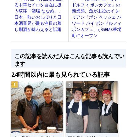
る中華セイロを自在に扱
ドルフィ ボンカフェ」の
う荻窪「酒場 ななめ」。
新業態、魚が主役のイタ
日本一熱いおしぼりと日
リアン「ボン ペッシェ パ
本酒業界が最も注目の蒸
ワード バイ ボンドルフィ
し燗酒が味わえると話題
ボンカフェ」がGEMS茅場
町にオープン
この記事を読んだ人はこんな記事も読んでい
ます
24時間以内に最も見られている記事