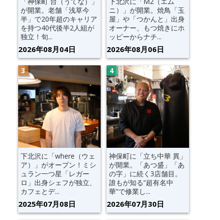
「神保町 台（うてな）」
下北沢に「M2（エム
が開業。老舗「浅草今
ニ）」が開業。焼鳥「玉
半」で20年超のキャリア
屋」や「つかんと」出身
を持つ40代後半2人組が
オーナー、もつ焼きにホ
独立！旬...
ッピーからナチ...
2026年08月04日
2026年08月06日
下北沢に「where（ウェ
神保町に「立ち中華 異」
ア）」がオープン！ミシ
が開業。「あつ盛」「あ
ュラン一つ星「レガー
の字」に続く3店舗目。
ロ」出身シェフが独立、
誰もが知る“超有名中
カフェとデ...
華”で修業し...
2025年07月08日
2026年07月30日