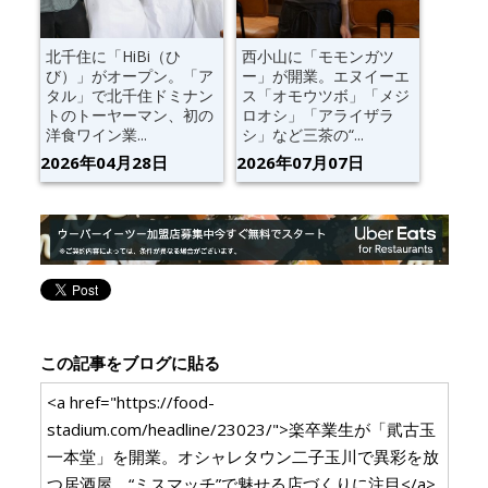
北千住に「HiBi（ひ
西小山に「モモンガツ
び）」がオープン。「ア
ー」が開業。エヌイーエ
タル」で北千住ドミナン
ス「オモウツボ」「メジ
トのトーヤーマン、初の
ロオシ」「アライザラ
洋食ワイン業...
シ」など三茶の“...
2026年04月28日
2026年07月07日
この記事をブログに貼る
<a href="https://food-
stadium.com/headline/23023/">楽卒業生が「貮古玉
一本堂」を開業。オシャレタウン二子玉川で異彩を放
つ居酒屋、“ミスマッチ”で魅せる店づくりに注目</a>