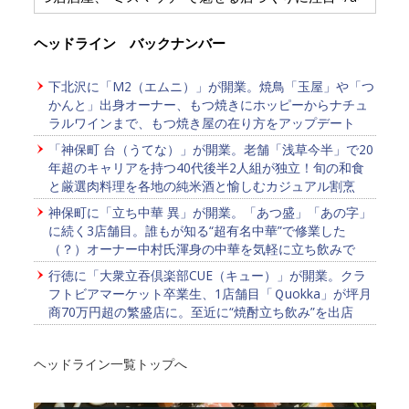
ヘッドライン バックナンバー
下北沢に「M2（エムニ）」が開業。焼鳥「玉屋」や「つ
かんと」出身オーナー、もつ焼きにホッピーからナチュ
ラルワインまで、もつ焼き屋の在り方をアップデート
「神保町 台（うてな）」が開業。老舗「浅草今半」で20
年超のキャリアを持つ40代後半2人組が独立！旬の和食
と厳選肉料理を各地の純米酒と愉しむカジュアル割烹
神保町に「立ち中華 異」が開業。「あつ盛」「あの字」
に続く3店舗目。誰もが知る“超有名中華”で修業した
（？）オーナー中村氏渾身の中華を気軽に立ち飲みで
行徳に「大衆立吞倶楽部CUE（キュー）」が開業。クラ
フトビアマーケット卒業生、1店舗目「Ｑuokka」が坪月
商70万円超の繁盛店に。至近に“焼酎立ち飲み”を出店
ヘッドライン一覧トップへ