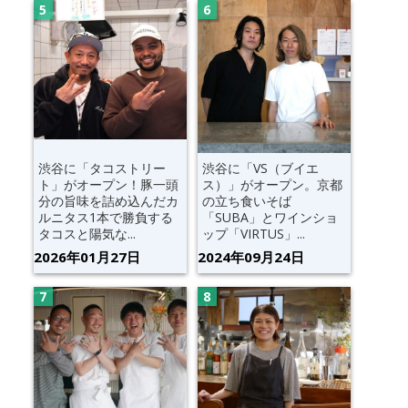
渋谷に「タコストリー
渋谷に「VS（ブイエ
ト」がオープン！豚一頭
ス）」がオープン。京都
分の旨味を詰め込んだカ
の立ち食いそば
ルニタス1本で勝負する
「SUBA」とワインショ
タコスと陽気な...
ップ「VIRTUS」...
2026年01月27日
2024年09月24日