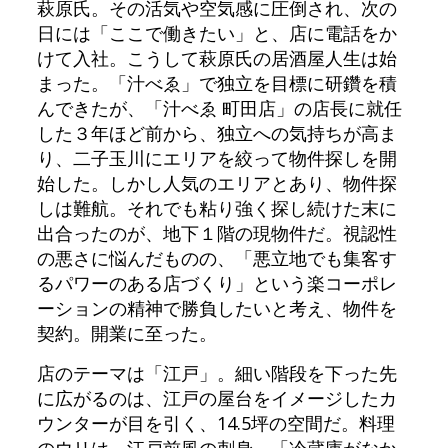
萩原氏。その活気や空気感に圧倒され、次の
日には「ここで働きたい」と、店に電話をか
けて入社。こうして萩原氏の居酒屋人生は始
まった。「汁べゑ」で独立を目標に研鑽を積
んできたが、「汁べゑ 町田店」の店長に就任
した３年ほど前から、独立への気持ちが高ま
り、二子玉川にエリアを絞って物件探しを開
始した。しかし人気のエリアとあり、物件探
しは難航。それでも粘り強く探し続けた末に
出合ったのが、地下１階の現物件だ。視認性
の悪さに悩んだものの、「悪立地でも集客す
るパワーのある店づくり」という楽コーポレ
ーションの精神で勝負したいと考え、物件を
契約。開業に至った。
店のテーマは「江戸」。細い階段を下った先
に広がるのは、江戸の屋台をイメージしたカ
ウンターが目を引く、14.5坪の空間だ。料理
のウリは、江戸前風の刺身。「冷蔵庫がなか