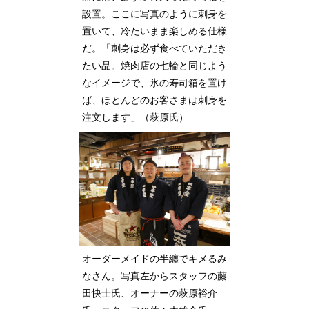
設置。ここに写真のように刺身を
置いて、冷たいまま楽しめる仕様
だ。「刺身は必ず食べていただき
たい品。焼肉店の七輪と同じよう
なイメージで、氷の寿司箱を置け
ば、ほとんどのお客さまは刺身を
注文します」（萩原氏）
オーダーメイドの半纏でキメるみ
なさん。写真左からスタッフの藤
田快士氏、オーナーの萩原裕介