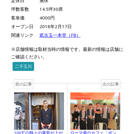
定休日
無休
坪数客数
14.5坪30席
客単価
4000円
オープン日
2018年2月17日
関連リンク
貮古玉一本堂（FB）
※店舗情報は取材当時の情報です。最新の情報は店舗に
ご確認ください。
二子玉川
前の記事
次の記事
100℃の熱々の蒸気が上が
ローマ発のカフェ「ボン