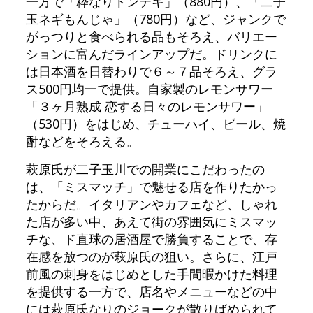
一方で「粋なりトンテキ」（880円）、「二子
玉ネギもんじゃ」（780円）など、ジャンクで
がっつりと食べられる品もそろえ、バリエー
ションに富んだラインアップだ。ドリンクに
は日本酒を日替わりで６～７品そろえ、グラ
ス500円均一で提供。自家製のレモンサワー
「３ヶ月熟成 恋する日々のレモンサワー」
（530円）をはじめ、チューハイ、ビール、焼
酎などをそろえる。
萩原氏が二子玉川での開業にこだわったの
は、「ミスマッチ」で魅せる店を作りたかっ
たからだ。イタリアンやカフェなど、しゃれ
た店が多い中、あえて街の雰囲気にミスマッ
チな、ド直球の居酒屋で勝負することで、存
在感を放つのが萩原氏の狙い。さらに、江戸
前風の刺身をはじめとした手間暇かけた料理
を提供する一方で、店名やメニューなどの中
には萩原氏なりのジョークが散りばめられて