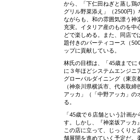
から、「下仁田ねぎと蒸し鶏の
グリル野菜添え」（2500円
ながらも、和の雰囲気漂う神
充実。イタリア産のものを中心
どで楽しめる。また、同店では
題付きのパーティコース（50
ップに貢献している。
林氏の目標は、「45歳までに
に３年ほどシステムエンジニ
グローバルダイニング（東京
（神奈川県横浜市、代表取締役
アッカ」（「中野アッカ」の
る。
「45歳で６店舗という計画
す。しかし、『神楽坂アッカ
この店に立って、じっくりと
舗展開を進めていく予定だ。