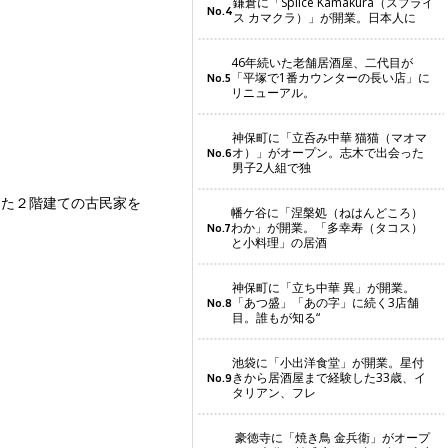
鎌倉に「Splice Kamakura（スプライ
No.4
ス カマクラ）」が開業。日本人に
46年続いた老舗居酒屋、二代目が
「平塚で1番カウンターの長い店」に
No.5
リニューアル。
神保町に「立呑み中華 猫猫（マオマ
オ）」がオープン。志木で出会った
No.6
男子2人組で独
った２階建ての古民家を
幡ケ谷に「涅槃処（ねはんどころ）
わか」が開業。「多幸寿（タコス）
No.7
と小料理」の居酒
神保町に「立ち中華 異」が開業。
「あつ盛」「あの字」に続く3店舗
No.8
目。誰もが知る“
池袋に「小出洋食堂」が開業。星付
きから居酒屋まで経験した33歳、イ
No.9
タリアン、フレ
豪徳寺に「焼き鳥 金兵衛」がオープ