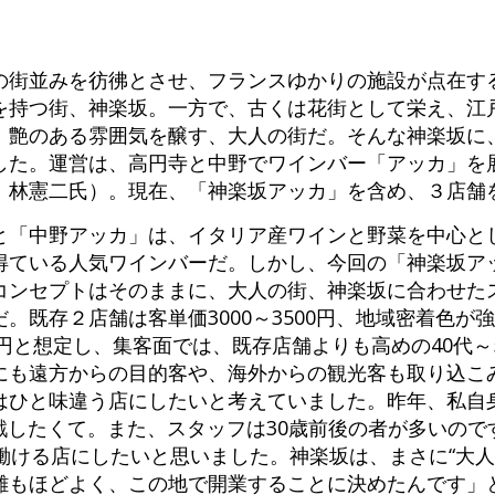
の街並みを彷彿とさせ、フランスゆかりの施設が点在す
を持つ街、神楽坂。一方で、古くは花街として栄え、江
艶のある雰囲気を醸す、大人の街だ。そんな神楽坂に、20
した。運営は、高円寺と中野でワインバー「アッカ」を
：林憲二氏）。現在、「神楽坂アッカ」を含め、３店舗
と「中野アッカ」は、イタリア産ワインと野菜を中心と
得ている人気ワインバーだ。しかし、今回の「神楽坂ア
コンセプトはそのままに、大人の街、神楽坂に合わせた
。既存２店舗は客単価3000～3500円、地域密着色が
0円と想定し、集客面では、既存店舗よりも高めの40代～
にも遠方からの目的客や、海外からの観光客も取り込こ
はひと味違う店にしたいと考えていました。昨年、私自身
挑戦したくて。また、スタッフは30歳前後の者が多いので
働ける店にしたいと思いました。神楽坂は、まさに“大人
離もほどよく、この地で開業することに決めたんです」