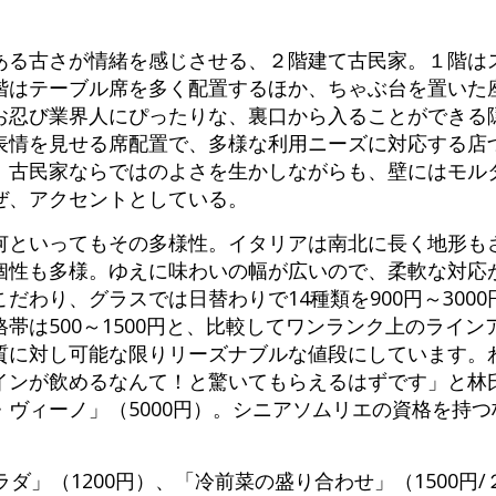
ある古さが情緒を感じさせる、２階建て古民家。１階は
階はテーブル席を多く配置するほか、ちゃぶ台を置いた
お忍び業界人にぴったりな、裏口から入ることができる
表情を見せる席配置で、多様な利用ニーズに対応する店
、古民家ならではのよさを生かしながらも、壁にはモル
ぜ、アクセントとしている。
何といってもその多様性。イタリアは南北に長く地形も
個性も多様。ゆえに味わいの幅が広いので、柔軟な対応
だわり、グラスでは日替わりで14種類を900円～300
帯は500～1500円と、比較してワンランク上のライン
質に対し可能な限りリーズナブルな値段にしています。
インが飲めるなんて！と驚いてもらえるはずです」と林
ヴィーノ」（5000円）。シニアソムリエの資格を持
ラダ」（1200円）、「冷前菜の盛り合わせ」（1500円