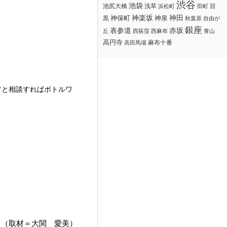
渋谷
池袋
浅草
目
池尻大橋
浜松町
田町
神楽坂
神田
黒
神保町
神泉
秋葉原
自由が
銀座
赤坂
表参道
丘
西荻窪
西麻布
青山
高円寺
麻布十番
高田馬場
フと相談すればボトルワ
（取材＝大関 愛美）