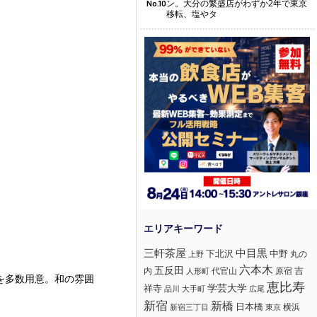
ン。大分の繁盛店がわずか2年で東京
No.10
移転、塩やタ
三軒茶屋
中目黒
下北沢
中野
丸の
上野
六本木
五反田
吉
内
代官山
人形町
原宿
を多数用意。和の雰囲
恵比寿
学芸大学
祥寺
大手町
広尾
品川
新宿
新橋
日本橋
横浜
新宿三丁目
東京