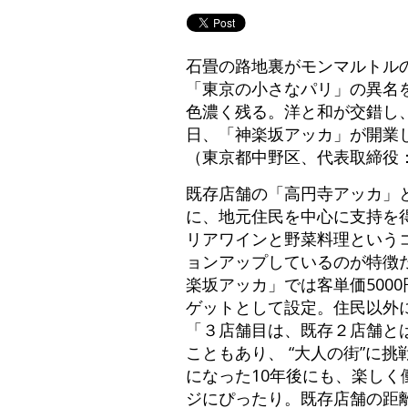
石畳の路地裏がモンマルトル
「東京の小さなパリ」の異名
色濃く残る。洋と和が交錯し、
日、「神楽坂アッカ」が開業
（東京都中野区、代表取締役
既存店舗の「高円寺アッカ」
に、地元住民を中心に支持を
リアワインと野菜料理という
ョンアップしているのが特徴だ
楽坂アッカ」では客単価500
ゲットとして設定。住民以外
「３店舗目は、既存２店舗と
こともあり、 “大人の街”に
になった10年後にも、楽しく
ジにぴったり。既存店舗の距