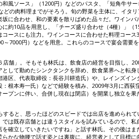
和風ソース」（1200円）などのパスタ、「短角牛サ
）などの肉料理までがそろう。旬の野菜を主体に、イタ
楽坂に合わせ、和の要素を散りばめた品々だ。ワインバ
に約10品を用意し、「チーズ盛り合わせ（4種）」（15
コースにも注力。ワインコースに合わせた料理コース3
00～7000円）などを用意。これらのコースで宴会需要
６店舗」。そもそも林氏は、飲食店の経営を目指し、200
アとして勤めたシンクタンクを辞め、飲食業界へと転身
都港区、代表取締役：長谷川耕造氏）や、レインズイン
：根本寿一氏）などで経験を積み、2009年3月に西荻
オープンに伴い、合併し現在は閉店）を開業し独立を果
からすると、思ったほどのスピードでは出店を進められて
』では既存店舗とは違うスタイルを試みているので、私
店を確立していきたいですね」と話す林氏。その後はま
柔らかな物腰で話す姿とは裏腹に、経営者として目標に