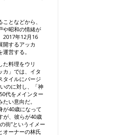
ることなどから、
戸や昭和の情緒が
17年12月16
展開するアッカ
を運営する。
した料理をウリ
ッカ」では、イタ
スタイルにバージ
強いのに対し、「神
50代をメインター
みたい意向だ。
が40歳になって
すが、彼らが40歳
の街”というイメー
とオーナーの林氏