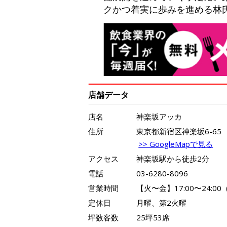
クかつ着実に歩みを進める林
店舗データ
店名
神楽坂アッカ
住所
東京都新宿区神楽坂6-65
>> GoogleMapで見る
アクセス
神楽坂駅から徒歩2分
電話
03-6280-8096
営業時間
【火〜金】17:00〜24:00（
定休日
月曜、第2火曜
坪数客数
25坪53席