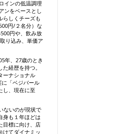
ーロインの低温調理
リアンをベースとし
ルらしくチーズも
00円/２名分）な
500円や、飲み放
を取り込み、単価ア
5年、27歳のとき
した経歴を持つ。
ターナショナル
窪に「ベジバール
たし、現在に至
いないのが現状で
自身も１年ほどは
た目標に向け、店
向けてダイナミッ