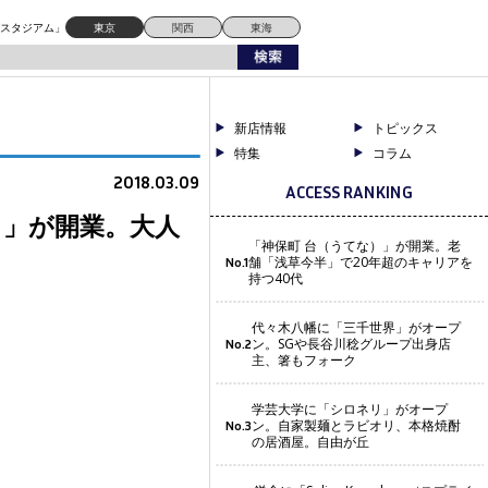
ドスタジアム」
東京
関西
東海
新店情報
トピックス
特集
コラム
2018.03.09
ACCESS RANKING
カ」が開業。大人
「神保町 台（うてな）」が開業。老
舗「浅草今半」で20年超のキャリアを
No.1
持つ40代
代々木八幡に「三千世界」がオープ
ン。SGや長谷川稔グループ出身店
No.2
主、箸もフォーク
学芸大学に「シロネリ」がオープ
ン。自家製麺とラビオリ、本格焼酎
No.3
の居酒屋。自由が丘