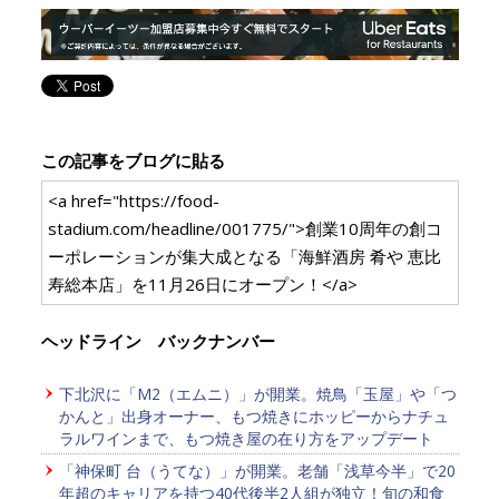
この記事をブログに貼る
<a href="https://food-
stadium.com/headline/001775/">創業10周年の創コ
ーポレーションが集大成となる「海鮮酒房 肴や 恵比
寿総本店」を11月26日にオープン！</a>
ヘッドライン バックナンバー
下北沢に「M2（エムニ）」が開業。焼鳥「玉屋」や「つ
かんと」出身オーナー、もつ焼きにホッピーからナチュ
ラルワインまで、もつ焼き屋の在り方をアップデート
「神保町 台（うてな）」が開業。老舗「浅草今半」で20
年超のキャリアを持つ40代後半2人組が独立！旬の和食