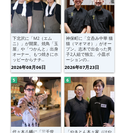
下北沢に「M2（エム
神保町に「立呑み中華 猫
ニ）」が開業。焼鳥「玉
猫（マオマオ）」がオー
屋」や「つかんと」出身
プン。志木で出会った男
オーナー、もつ焼きにホ
子2人組で独立、小皿ポ
ッピーからナチ...
ーションの...
2026年08月06日
2026年07月23日
代々木八幡に「三千世
「やきとん木々家（はや