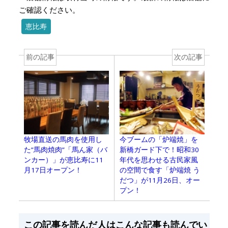
ご確認ください。
恵比寿
前の記事
次の記事
牧場直送の馬肉を使用し
今ブームの「炉端焼」を
た”馬肉焼肉”「馬ん家（バ
新橋ガード下で！昭和30
ンカー）」が恵比寿に11
年代を思わせる古民家風
月17日オープン！
の空間で食す「炉端焼 う
だつ」が11月26日、オー
プン！
この記事を読んだ人はこんな記事も読んでい