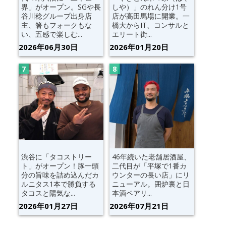
界」がオープン。SGや長
しや）」のれん分け1号
谷川稔グループ出身店
店が高田馬場に開業。一
主、箸もフォークもな
橋大からIT、コンサルと
い、五感で楽しむ...
エリート街...
2026年06月30日
2026年01月20日
渋谷に「タコストリー
46年続いた老舗居酒屋、
ト」がオープン！豚一頭
二代目が「平塚で1番カ
分の旨味を詰め込んだカ
ウンターの長い店」にリ
ルニタス1本で勝負する
ニューアル。囲炉裏と日
タコスと陽気な...
本酒ペアリ...
2026年01月27日
2026年07月21日