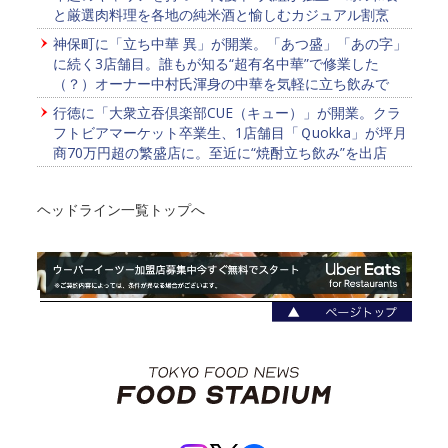
と厳選肉料理を各地の純米酒と愉しむカジュアル割烹
神保町に「立ち中華 異」が開業。「あつ盛」「あの字」
に続く3店舗目。誰もが知る“超有名中華”で修業した
（？）オーナー中村氏渾身の中華を気軽に立ち飲みで
行徳に「大衆立吞倶楽部CUE（キュー）」が開業。クラ
フトビアマーケット卒業生、1店舗目「Ｑuokka」が坪月
商70万円超の繁盛店に。至近に“焼酎立ち飲み”を出店
ヘッドライン一覧トップへ