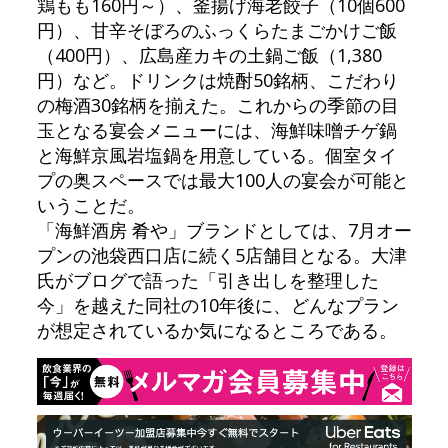
鶏もも160円～）、釜揚げ海老餃子（10個600
円）、甘辛そぼろのふっくらたまごかけご飯
（400円）、広島産カキの土鍋ご飯（1,380
円）など。ドリンクは焼酎50銘柄、こだわり
の梅酒30銘柄を揃えた。これからの季節の目
玉となる宴会メニューには、海鮮味噌チゲ鍋
と海鮮京風岩塩鍋を用意している。個室タイ
プの奥スペースでは最大100人の宴会が可能と
いうことだ。
「海鮮酒房 肴や」ブランドとしては、7月オー
プンの池袋西口店に続く5店舗目となる。大津
氏がブログで語った「引き出しを整理した
今」を越えた同社の10年後に、どんなプラン
が想定されているか気になるところである。