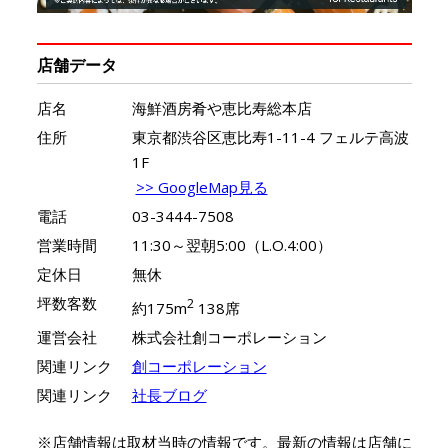
店舗データ
店名
海鮮酒房肴や恵比寿総本店
住所
東京都渋谷区恵比寿1-11-4 フェルテ高波
1F
>> GoogleMap見る
電話
03-3444-7508
営業時間
11:30～翌朝5:00（L.O.4:00）
定休日
無休
坪数客数
2
約175m
138席
運営会社
株式会社創コーポレーション
関連リンク
創コーポレーション
関連リンク
社長ブログ
※店舗情報は取材当時の情報です。最新の情報は店舗に