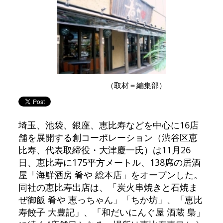
（取材＝編集部）
埼玉、池袋、銀座、恵比寿などを中心に16店
舗を展開する創コーポレーション（渋谷区恵
比寿、代表取締役・大津慶一氏）は11月26
日、恵比寿に175平方メートル、138席の居酒
屋「海鮮酒房 肴や 総本店」をオープンした。
同社の恵比寿出店は、「炭火串焼きと石焼ま
ぜ御飯 肴や 恵っちゃん」「ちか坊」、「恵比
寿餃子 大豊記」、「和だいにんぐ屋 酒蔵 梟」