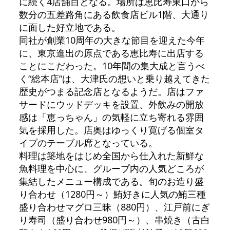
に続く4店舗目となる。場所は恵比寿東口から
数分の五差路角にある飲食店ビル1階、大通り
に面した好立地である。
同社が創業10周年の大きな節目を迎えた今年
に、東京進出の原点である恵比寿に出店する
ことにこだわった。10年間の集大成と言うべ
く“総本店“は、大津氏の想いと乗り越えてきた
歴史がつまる記念店となるようだ。店はファ
サードにウッドデッキを設置、外飲みの開放
感は「恵っちゃん」の気軽に立ち寄れる雰囲
気を採用した。店奥はゆっくり寛げる個室タ
イプのテーブル席となっている。
料理は築地をはじめ全国から仕入れた新鮮な
魚料理を中心に、グループ内の人気どころが
集結したメニュー構成である。旬のお造り盛
り合わせ（1280円～）鮪好きに人気の鮪三種
盛り合わせマグロ三昧（880円）、江戸前にぎ
り寿司（盛り合わせ980円～）、串焼き（古白