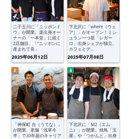
二子玉川に「ニッポンド
下北沢に「where（ウェ
ウ」が開業。楽出身オー
ア）」がオープン！ミシ
ナーの「一本堂」に続く
ュラン一つ星「レガー
2店舗目、「“ニッポンに
ロ」出身シェフが独立、
産まれて良...
カフェとデ...
2025年06月12日
2025年07月08日
「神保町 台（うてな）」
下北沢に「M2（エム
が開業。老舗「浅草今
ニ）」が開業。焼鳥「玉
半」で20年超のキャリア
屋」や「つかんと」出身