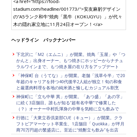
<a href="https://food-
stadium.com/headline/001773/">安友麻躬デザイン
の“A5ランク和牛”焼肉「黒牛（KOKUGYU）」が代々
木の隠れ家立地に11月24日オープン！</a>
ヘッドライン バックナンバー
下北沢に「M2（エムニ）」が開業。焼鳥「玉屋」や「つ
かんと」出身オーナー、もつ焼きにホッピーからナチュ
ラルワインまで、もつ焼き屋の在り方をアップデート
「神保町 台（うてな）」が開業。老舗「浅草今半」で20
年超のキャリアを持つ40代後半2人組が独立！旬の和食
と厳選肉料理を各地の純米酒と愉しむカジュアル割烹
神保町に「立ち中華 異」が開業。「あつ盛」「あの字」
に続く3店舗目。誰もが知る“超有名中華”で修業した
（？）オーナー中村氏渾身の中華を気軽に立ち飲みで
行徳に「大衆立吞倶楽部CUE（キュー）」が開業。クラ
フトビアマーケット卒業生、1店舗目「Ｑuokka」が坪月
商70万円超の繁盛店に。至近に“焼酎立ち飲み”を出店