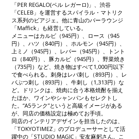
「PER REGALO(ペル レガーロ)」、渋谷
「CELEB」を運営するスパイラル・マトリク
ス系列のビアジェ。他に青山のバーラウンジ
「Maffick」も経営している。
メニューはカルビ（945円）、ロース（945
円）、ハツ（840円）、ホルモン（945円）、
上ミノ（945円）、レバー（945円）、トント
ロ（840円）、豚カルビ（945円）、野菜焼き
（735円）など、焼き物はすべて1,000円以下
で食べられる。刺身はレバ刺し（893円）、レ
バぶつ刺し（893円）、牛刺し（1,313円）な
ど。ドリンクは、焼肉に合う本格焼酎を揃え
たほか、ワインやシャンパンもセレクトし
た。“A5ランク”というと高級イメージがある
が、同店の価格設定は極めてお手頃。
同店のインテリアデザインを担当したのは、
「TOKYOTIMEZ」のプロデューサーとして活
躍中の「STUDIO MAGIC」安友麻躬さん。こ