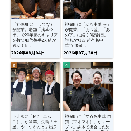
「神保町 台（うてな）」
神保町に「立ち中華 異」
が開業。老舗「浅草今
が開業。「あつ盛」「あ
半」で20年超のキャリア
の字」に続く3店舗目。
を持つ40代後半2人組が
誰もが知る“超有名中
独立！旬...
華”で修業し...
2026年08月04日
2026年07月30日
下北沢に「M2（エム
神保町に「立呑み中華 猫
ニ）」が開業。焼鳥「玉
猫（マオマオ）」がオー
屋」や「つかんと」出身
プン。志木で出会った男