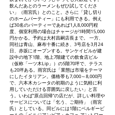
飲んだあとのラーメンもぜひ試してくださ
い」（雨宮氏）とのこと。さらに「貸し切り
のホームパーティー」にも利用できる。例え
ば30名のパーティーであれば1人8,000円程
度、個室利用の場合はチャージが1時間15,000
円かかる。予約は大村昌嗣店長まで。 一方、
同社は青山、麻布十番に続き、3号店を3月24
日、赤坂にオープンする。サンケイビルが建
設中の地下1階、地上7階建ての飲食店ビル
（仮称「一ツ木Lip」）の5階70坪で、テラス
も20坪ある。雨宮氏は「業態は市場をテーマ
にしたイタリアン。価格帯も7,000～8,000円
で、六本木カシータの初期のように気軽に利
用していただける雰囲気に戻したい」と言
う。いわば“原点回帰”の店だが、詳しい料理や
サービスについては「乞う、ご期待」（雨宮
氏）としている。同ビルには1階にベルギービ
ールの「ベルジアンビア・カフェ アントワー