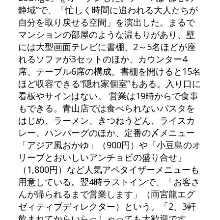
静域”で、「忙しく時間に追われる大人たちが
自分を取り戻せる空間」を演出した。まるで
マンションの部屋のような温もりがあり、壁
には大型画面テレビに書棚、2～5名ほどが座
れるソファが3セットのほか、カウンター4
席、テーブル6席の構成。書棚を開けると15名
ほど収容できる“隠れ家個室”もある。入り口に
看板やサインはない。 営業は19時からで食事
もできる。青山店では食べられないパスタを
はじめ、ラーメン、きつねうどん、ライスカ
レー、ハンバーグのほか、定番の〆メニュー
「アジア風おかゆ」（900円）や「小豆島のオ
リーブとおいしいアンチョビの盛り合せ」
（1,800円）など人気アペタイザーメニューも
用意している。翌4時ラストインで、「お客さ
んが帰られるまで営業します」（雨宮龍エグ
ゼィティブディレクター）という。「2、3軒
飲まれてからいらっしゃっても大歓迎です。