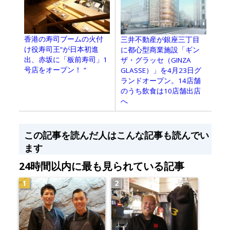
香港の寿司ブームの火付
三井不動産が銀座三丁目
け役寿司王”が日本初進
に都心型商業施設「ギン
出、赤坂に「板前寿司」1
ザ・グラッセ（GINZA
号店をオープン！ “
GLASSE）」を4月23日グ
ランドオープン。14店舗
のうち飲食は10店舗出店
へ
この記事を読んだ人はこんな記事も読んでい
ます
24時間以内に最も見られている記事