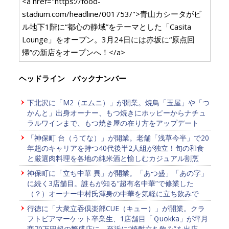
<a href="https://food-
stadium.com/headline/001753/">青山カシータがビ
ル地下1階に“都心の静域”をテーマとした「Casita
Lounge」をオープン。3月24日には赤坂に“原点回
帰”の新店をオープンへ！</a>
ヘッドライン バックナンバー
下北沢に「M2（エムニ）」が開業。焼鳥「玉屋」や「つ
かんと」出身オーナー、もつ焼きにホッピーからナチュ
ラルワインまで、もつ焼き屋の在り方をアップデート
「神保町 台（うてな）」が開業。老舗「浅草今半」で20
年超のキャリアを持つ40代後半2人組が独立！旬の和食
と厳選肉料理を各地の純米酒と愉しむカジュアル割烹
神保町に「立ち中華 異」が開業。「あつ盛」「あの字」
に続く3店舗目。誰もが知る“超有名中華”で修業した
（？）オーナー中村氏渾身の中華を気軽に立ち飲みで
行徳に「大衆立吞倶楽部CUE（キュー）」が開業。クラ
フトビアマーケット卒業生、1店舗目「Ｑuokka」が坪月
商70万円超の繁盛店に。至近に“焼酎立ち飲み”を出店