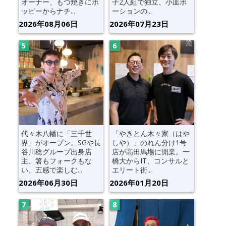
オーナー、もつ焼きにホ
子2人組で独立、小皿ポ
ッピーからナチ...
ーションの...
2026年08月06日
2026年07月23日
代々木八幡に「三千世
「やきとん木々家（はや
界」がオープン。SGや長
しや）」のれん分け1号
谷川稔グループ出身店
店が高田馬場に開業。一
主、箸もフォークもな
橋大からIT、コンサルと
い、五感で楽しむ...
エリート街...
2026年06月30日
2026年01月20日