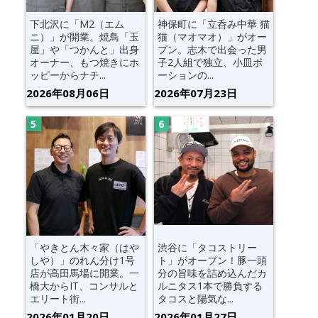
下北沢に「M2（エム
神保町に「立呑み中華 猫
ニ）」が開業。焼鳥「玉
猫（マオマオ）」がオー
屋」や「つかんと」出身
プン。志木で出会った男
オーナー、もつ焼きにホ
子2人組で独立、小皿ポ
ッピーからナチ...
ーションの...
2026年08月06日
2026年07月23日
「やきとん木々家（はや
渋谷に「タコストリー
しや）」のれん分け1号
ト」がオープン！豚一頭
店が高田馬場に開業。一
分の旨味を詰め込んだカ
橋大からIT、コンサルと
ルニタス1本で勝負する
エリート街...
タコスと陽気な...
2026年01月20日
2026年01月27日