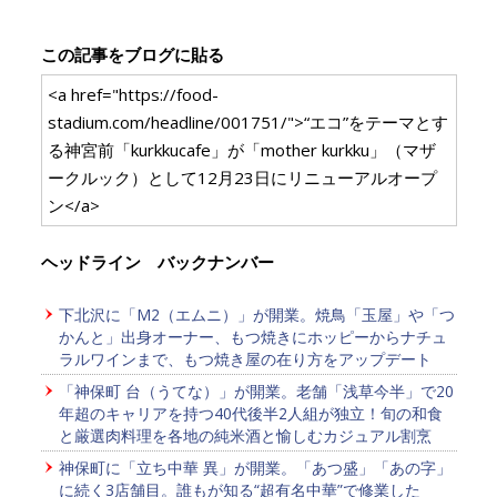
この記事をブログに貼る
<a href="https://food-
stadium.com/headline/001751/">“エコ”をテーマとす
る神宮前「kurkkucafe」が「mother kurkku」（マザ
ークルック）として12月23日にリニューアルオープ
ン</a>
ヘッドライン バックナンバー
下北沢に「M2（エムニ）」が開業。焼鳥「玉屋」や「つ
かんと」出身オーナー、もつ焼きにホッピーからナチュ
ラルワインまで、もつ焼き屋の在り方をアップデート
「神保町 台（うてな）」が開業。老舗「浅草今半」で20
年超のキャリアを持つ40代後半2人組が独立！旬の和食
と厳選肉料理を各地の純米酒と愉しむカジュアル割烹
神保町に「立ち中華 異」が開業。「あつ盛」「あの字」
に続く3店舗目。誰もが知る“超有名中華”で修業した