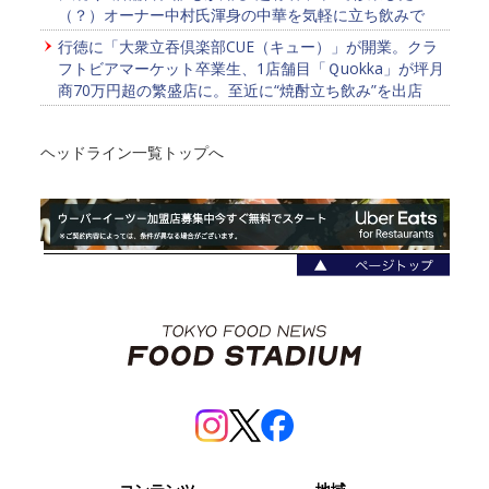
（？）オーナー中村氏渾身の中華を気軽に立ち飲みで
行徳に「大衆立吞倶楽部CUE（キュー）」が開業。クラ
フトビアマーケット卒業生、1店舗目「Ｑuokka」が坪月
商70万円超の繁盛店に。至近に“焼酎立ち飲み”を出店
ヘッドライン一覧トップへ