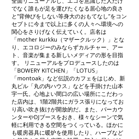
全面リニューアルし、エコを意識した人だけ
でなく誰もが足を運びたくなる居心地の良さ
と”背伸びをしない等身大のおもてなし”をコン
セプトに今まで以上に多くの人々へ環境への
関心をさりげなく伝えていく。店名は
「mother kurkku（マザークルック）」とな
り、エコロジーのみならずカルチャー、アー
ト、音楽が集まる新しいメディアの形を目指
す。 リニューアルをプロデュースしたのは
「BOWERY KITCHEN」「LOTUS」
「montoak」など伝説のカフェをはじめ、新
丸ビル「丸の内ハウス」などを手掛けた山本
宇一氏。心地よい間口の広い場所にこだわっ
た店内は、1階2階共にガラス張りになってお
り高い吹き抜けが開放的だ。また、バーカウ
ンターやDJブースをおき、様々なシーンで気
軽に利用できる空間をつくっている。ほかに
も暖房器具に暖炉を使用したり、ハーブなど