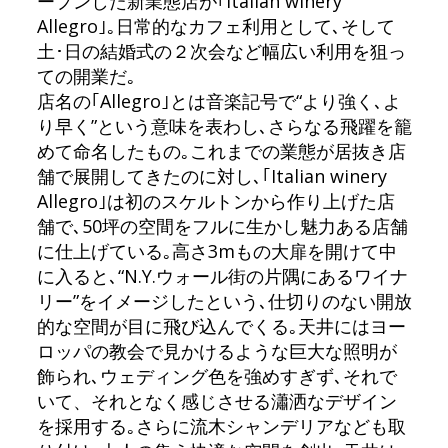
ープンした新業態店が｢Italian winery
Allegro｣｡日常的なカフェ利用として､そして
土･日の結婚式の２次会など幅広い利用を狙っ
ての開業だ｡
店名の｢Allegro｣とは音楽記号で“より強く､よ
り早く”という意味を表わし､さらなる飛躍を籠
めて命名したもの｡これまでの業態が居抜き店
舗で展開してきたのに対し､｢Italian winery
Allegro｣は初のスケルトンから作り上げた店
舗で､50坪の空間をフルに生かし魅力ある店舗
に仕上げている｡高さ3mもの大扉を開けて中
に入ると､“N.Y.ウォール街の片隅にあるワイナ
リー”をイメージしたという､仕切りのない開放
的な空間が目に飛び込んでくる｡天井にはヨー
ロッパの教会で見かけるような巨大な照明が
飾られ､ウェディング色を強めすぎず､それで
いて、それとなく感じさせる瀟洒なデザイン
を採用する｡さらに流木シャンデリアなども取