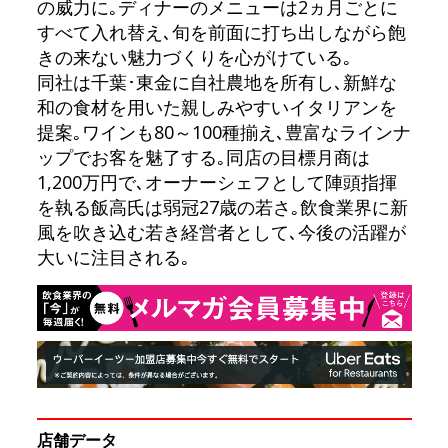
の威力に｡ディナーのメニューは2ヵ月ごとに
すべて入れ替え､旬を前面に打ち出しながら飽
きの来ない魅力づくりを心がけている｡
同社は千葉･東金に自社農地を所有し､新鮮な
和の食材を用いた親しみやすいイタリアンを
提案｡ワインも80～100種揃え､豊富なラインナ
ップでお客を魅了する｡同店の目標月商は
1,200万円で､オーナーシェフとして陣頭指揮
を執る飯高氏は弱冠27歳の若さ｡飲食業界に新
風を吹き込む若き経営者として､今後の活躍が
大いに注目される｡
店舗データ