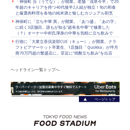
「神保町 台（うてな）」が開業。老舗「浅草今半」で20
年超のキャリアを持つ40代後半2人組が独立！旬の和食
と厳選肉料理を各地の純米酒と愉しむカジュアル割烹
神保町に「立ち中華 異」が開業。「あつ盛」「あの字」
に続く3店舗目。誰もが知る“超有名中華”で修業した
（？）オーナー中村氏渾身の中華を気軽に立ち飲みで
行徳に「大衆立吞倶楽部CUE（キュー）」が開業。クラ
フトビアマーケット卒業生、1店舗目「Ｑuokka」が坪月
商70万円超の繁盛店に。至近に“焼酎立ち飲み”を出店
ヘッドライン一覧トップへ