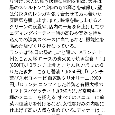
り付け､大人の集う快適な空間を創出｡天井は
黒のスケルトンで約5mもの高さを確保し､壁
は薄焼きのレンガを張り合わせて落ち着いた
雰囲気を醸し出す｡また､映像を映し出せるス
クリーンの設置や､店内の一角を床上げしてウ
ェディングパーティー時の高砂や楽器を持ち
込んでの演奏スペースに当てるなど､機能性を
高めた店づくりを行なっている｡
ランチは“本日の昼めし｡”と謳い､｢Aランチ 上
州とことん豚 ロースの炭火炙り焼き定食！！｣
(850円)､｢Bランチ 上州とことん豚 ハラミの炙
りたたき丼 こがし醤油！｣(850円)､｢Cランチ
荒びきボロネーゼ 自家製タリオリーニ｣(900
円)､｢Dランチ コンフィした若鶏と有機大根の
トマトスパゲッティ！｣(950円)など常時4～6
種のメニューを揃える｡すべてのメニューに前
菜四種盛りを付けるなど､女性客好みの内容に
仕上げて高い人気を集めている｡ディナーは“こ