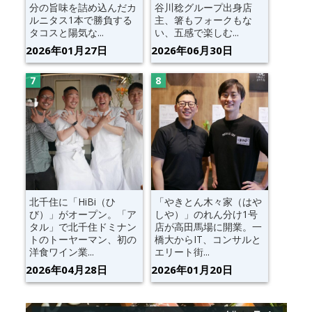
分の旨味を詰め込んだカ
谷川稔グループ出身店
ルニタス1本で勝負する
主、箸もフォークもな
タコスと陽気な...
い、五感で楽しむ...
2026年01月27日
2026年06月30日
北千住に「HiBi（ひ
「やきとん木々家（はや
び）」がオープン。「ア
しや）」のれん分け1号
タル」で北千住ドミナン
店が高田馬場に開業。一
トのトーヤーマン、初の
橋大からIT、コンサルと
洋食ワイン業...
エリート街...
2026年04月28日
2026年01月20日