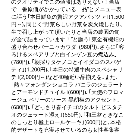
のクオリティでこの値段はありえない！当店
で一番原価がかかっている一品”とメニュー表
に謳う｢本日鮮魚の贅沢アクアパッツァ｣(1,500
円～)｡同じく“野菜らしい野菜を炭火焼したり､
生で召し上がって頂いたりと当店の農園の旬
が全て詰まっています！”と謳う｢東金有機畑の
盛り合わせバーニャカウダ｣(980円)｡さらに｢溶
ろけるスペアリブと白インゲン豆の煮込み｣
(780円)､｢朝採りタケノコとイイダコのスパゲ
ティ｣(1,200円)､｢本日の特選牛肉のスペシャリ
テ｣(2,000円～)など40種近い品揃えを｡また､
｢熱々フォンダンショコラ バニラのジェラート
とアーモンドチュイル｣(600円)､｢天使のフロマ
ージュ ベリーのソース 黒胡椒のアクセント｣
(680円)､｢どっさり春イチゴのタルト ピスタチ
オのジェラート添え｣(650円)､｢和三盆ときなこ
のしっとり極上ロールケーキ｣(600円)と､本格
的デザートを充実させているのも女性客集客