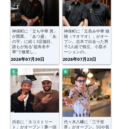
神保町に「立ち中華 異」
神保町に「立呑み中華 猫
が開業。「あつ盛」「あ
猫（マオマオ）」がオー
の字」に続く3店舗目。
プン。志木で出会った男
誰もが知る“超有名中
子2人組で独立、小皿ポ
華”で修業し...
ーションの...
2026年07月30日
2026年07月23日
渋谷に「タコストリー
代々木八幡に「三千世
ト」がオープン！豚一頭
界」がオープン。SGや長