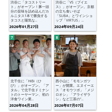
渋谷に「タコストリー
渋谷に「VS（ブイエ
ト」がオープン！豚一頭
ス）」がオープン。京都
分の旨味を詰め込んだカ
の立ち食いそば
ルニタス1本で勝負する
「SUBA」とワインショ
タコスと陽気な...
ップ「VIRTUS」...
2026年01月27日
2024年09月24日
北千住に「HiBi（ひ
西小山に「モモンガツ
び）」がオープン。「ア
ー」が開業。エヌイーエ
タル」で北千住ドミナン
ス「オモウツボ」「メジ
トのトーヤーマン、初の
ロオシ」「アライザラ
洋食ワイン業...
シ」など三茶の“...
2026年04月28日
2026年07月07日