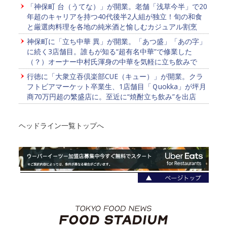
「神保町 台（うてな）」が開業。老舗「浅草今半」で20
年超のキャリアを持つ40代後半2人組が独立！旬の和食
と厳選肉料理を各地の純米酒と愉しむカジュアル割烹
神保町に「立ち中華 異」が開業。「あつ盛」「あの字」
に続く3店舗目。誰もが知る“超有名中華”で修業した
（？）オーナー中村氏渾身の中華を気軽に立ち飲みで
行徳に「大衆立吞倶楽部CUE（キュー）」が開業。クラ
フトビアマーケット卒業生、1店舗目「Ｑuokka」が坪月
商70万円超の繁盛店に。至近に“焼酎立ち飲み”を出店
ヘッドライン一覧トップへ