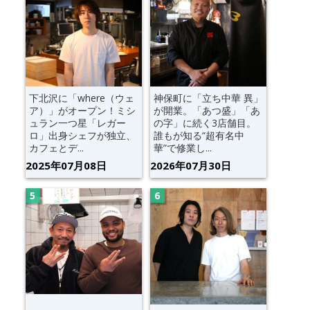
下北沢に「where（ウェ
神保町に「立ち中華 異」
ア）」がオープン！ミシ
が開業。「あつ盛」「あ
ュラン一つ星「レガー
の字」に続く3店舗目。
ロ」出身シェフが独立、
誰もが知る“超有名中
カフェとデ...
華”で修業し...
2025年07月08日
2026年07月30日