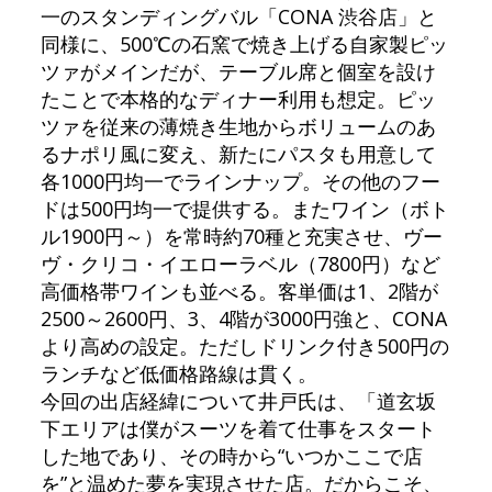
一のスタンディングバル「CONA 渋谷店」と
同様に、500℃の石窯で焼き上げる自家製ピッ
ツァがメインだが、テーブル席と個室を設け
たことで本格的なディナー利用も想定。ピッ
ツァを従来の薄焼き生地からボリュームのあ
るナポリ風に変え、新たにパスタも用意して
各1000円均一でラインナップ。その他のフー
ドは500円均一で提供する。またワイン（ボト
ル1900円～）を常時約70種と充実させ、ヴー
ヴ・クリコ・イエローラベル（7800円）など
高価格帯ワインも並べる。客単価は1、2階が
2500～2600円、3、4階が3000円強と、CONA
より高めの設定。ただしドリンク付き500円の
ランチなど低価格路線は貫く。
今回の出店経緯について井戸氏は、「道玄坂
下エリアは僕がスーツを着て仕事をスタート
した地であり、その時から“いつかここで店
を”と温めた夢を実現させた店。だからこそ、