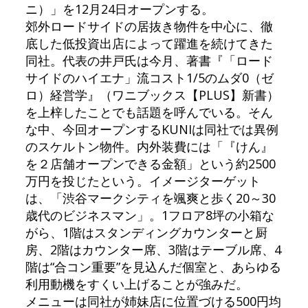
ニ）」を12月24日オープンする。
郊外ロードサイドの居抜き物件を中心に、徹
底した低投資出店によって躍進を続けてきた
同社。代表の井戸氏は今月、著書『「ロード
サイドのハイエナ」流コスト1/5のムダ0（ゼ
ロ）経営学』（ワニブックス【PLUS】新書）
を上梓したことでも話題を呼んでいる。そん
な中、今回オープンするKUNIは同社では異例
のスケルトン物件。内外装費には「『けん』
を２店舗オープンできる金額」という約2500
万円を投じたという。イメージターゲット
は、「渋谷マークシティを颯爽と歩く20～30
歳代のビジネスマン」。1フロア8坪の小箱な
がら、1階はスタンディングカウンターと厨
房、2階はカウンター席、3階はテーブル席、4
階は“合コン重要”を見込んだ個室と、あらゆる
利用動機をすくい上げることが強みだ。
メニューは同社が姉妹店に位置づける500円均