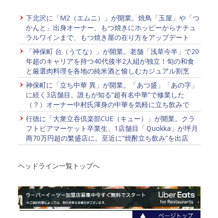
下北沢に「M2（エムニ）」が開業。焼鳥「玉屋」や「つ
かんと」出身オーナー、もつ焼きにホッピーからナチュ
ラルワインまで、もつ焼き屋の在り方をアップデート
「神保町 台（うてな）」が開業。老舗「浅草今半」で20
年超のキャリアを持つ40代後半2人組が独立！旬の和食
と厳選肉料理を各地の純米酒と愉しむカジュアル割烹
神保町に「立ち中華 異」が開業。「あつ盛」「あの字」
に続く3店舗目。誰もが知る“超有名中華”で修業した
（？）オーナー中村氏渾身の中華を気軽に立ち飲みで
行徳に「大衆立吞倶楽部CUE（キュー）」が開業。クラ
フトビアマーケット卒業生、1店舗目「Ｑuokka」が坪月
商70万円超の繁盛店に。至近に“焼酎立ち飲み”を出店
ヘッドライン一覧トップへ