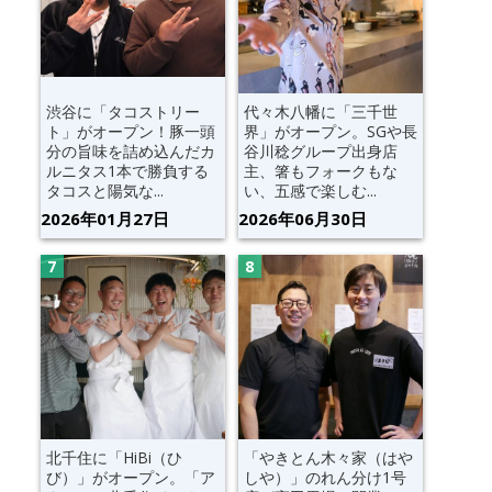
渋谷に「タコストリー
代々木八幡に「三千世
ト」がオープン！豚一頭
界」がオープン。SGや長
分の旨味を詰め込んだカ
谷川稔グループ出身店
ルニタス1本で勝負する
主、箸もフォークもな
タコスと陽気な...
い、五感で楽しむ...
2026年01月27日
2026年06月30日
北千住に「HiBi（ひ
「やきとん木々家（はや
び）」がオープン。「ア
しや）」のれん分け1号