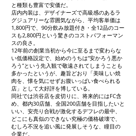
と種類も豊富で安価だ。
店内内装は、デザイナーズで高級感のあるラ
グジュアリーな雰囲気ながら、平均客単価は
1,800円で、90分飲み放題付き・全12品のコー
スも2,800円という驚きのコストパフォーマン
スの良さ。
12年前の創業当初から今に至るまで変わらな
い低価格設定で、始めのうちは“安かろう悪か
ろう”という先入観で敬遠されてしまうことも
多かったというが、趣旨どおり「美味しい焼
肉を、懐を気にせずお腹いっぱい食べられる
店」として大好評を博している。
同社では渋谷店を皮切りに、将来的にはFC含
め、都内30店舗、全国200店舗を目指したいと
いい、安売り合戦が激化するデフレの最中、
どこにも真似のできない究極の価格破壊で、
むしろ不況を追い風に発展しそうな、瞳目の
企業だ。