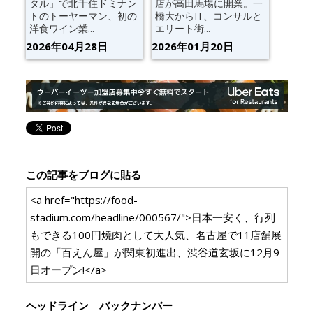
タル」で北千住ドミナン
店が高田馬場に開業。一
トのトーヤーマン、初の
橋大からIT、コンサルと
洋食ワイン業...
エリート街...
2026年04月28日
2026年01月20日
この記事をブログに貼る
<a href="https://food-
stadium.com/headline/000567/">日本一安く、行列
もできる100円焼肉として大人気、名古屋で11店舗展
開の「百えん屋」が関東初進出、渋谷道玄坂に12月9
日オープン!</a>
ヘッドライン バックナンバー