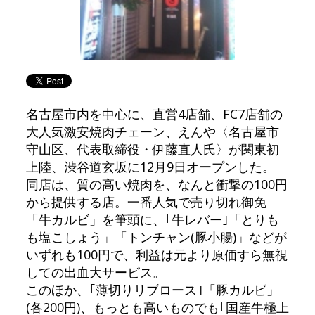
名古屋市内を中心に、直営4店舗、FC7店舗の
大人気激安焼肉チェーン、えんや〈名古屋市
守山区、代表取締役・伊藤直人氏〉が関東初
上陸、渋谷道玄坂に12月9日オープンした。
同店は、質の高い焼肉を、なんと衝撃の100円
から提供する店。一番人気で売り切れ御免
「牛カルビ」を筆頭に、｢牛レバー｣「とりも
も塩こしょう」「トンチャン(豚小腸)」などが
いずれも100円で、利益は元より原価すら無視
しての出血大サービス。
このほか、｢薄切りリブロース｣「豚カルビ」
(各200円)、もっとも高いものでも｢国産牛極上