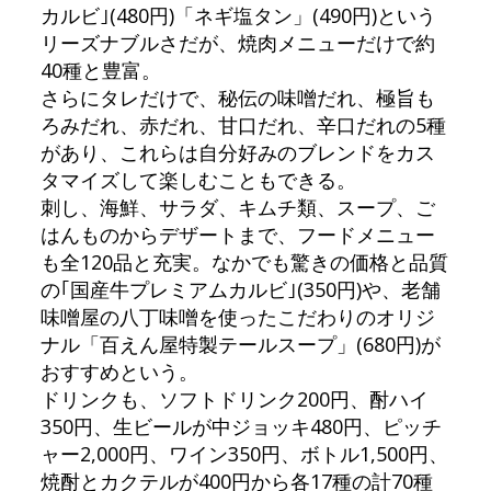
カルビ｣(480円)「ネギ塩タン」(490円)という
リーズナブルさだが、焼肉メニューだけで約
40種と豊富。
さらにタレだけで、秘伝の味噌だれ、極旨も
ろみだれ、赤だれ、甘口だれ、辛口だれの5種
があり、これらは自分好みのブレンドをカス
タマイズして楽しむこともできる。
刺し、海鮮、サラダ、キムチ類、スープ、ご
はんものからデザートまで、フードメニュー
も全120品と充実。なかでも驚きの価格と品質
の｢国産牛プレミアムカルビ｣(350円)や、老舗
味噌屋の八丁味噌を使ったこだわりのオリジ
ナル「百えん屋特製テールスープ」(680円)が
おすすめという。
ドリンクも、ソフトドリンク200円、酎ハイ
350円、生ビールが中ジョッキ480円、ピッチ
ャー2,000円、ワイン350円、ボトル1,500円、
焼酎とカクテルが400円から各17種の計70種