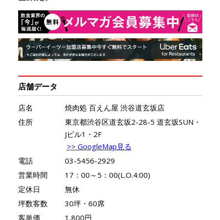
店舗データ
店名
焼肉処 百えん屋 渋谷道玄坂店
住所
東京都渋谷区道玄坂2-28-5 道玄坂SUN・
Jビル1・2F
>> GoogleMap見る
電話
03-5456-2929
営業時間
17：00～5：00(L.O.4:00)
定休日
無休
坪数客数
30坪・60席
客単価
1,800円