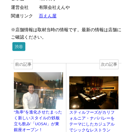
運営会社
有限会社えんや
関連リンク
百えん屋
※店舗情報は取材当時の情報です。最新の情報は店舗に
ご確認ください。
渋谷
前の記事
次の記事
“魚串”を進化させたまった
スティルフーズがカリフ
く新しいスタイルの‘鉄板
ォルニア・ナパバレーを
立ち飲み’「UOSAI」が東
テーマにしたカジュアル
銀座オープン！
でシックなレストラン