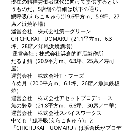
現在の精神労働者世代に向けて提供するとい
うものだ。5店舗の詳細は以下の通り。
鰓呼吸(えらこきゅう)(19.6平方ｍ、5.9坪、27
席／浜焼酒場）
運営会社：株式会社第一グリーン
CHICHUKAI UOMARU（21.1平方ｍ、6.3
坪、28席／洋風浜焼酒場）
運営会社：株式会社浜倉的商店製作所
だるま鮨（20.9平方ｍ、6.3坪、25席／寿司
屋）
運営会社：株式会社T・フーズ
うめ月（20.0平方ｍ、6.1坪、26席／魚貝鉄板
焼）
運営会社：株式会社アセットプロデュース
魚の酔拳（21.8平方ｍ、6.6坪、30席／中華）
運営会社：株式会社スパイスワークス
中でも「鰓呼吸(えらこきゅう)」と
「CHICHUKAI UOMARU」は浜倉氏がプロデ