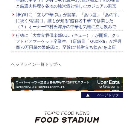
と厳選肉料理を各地の純米酒と愉しむカジュアル割烹
神保町に「立ち中華 異」が開業。「あつ盛」「あの字」
に続く3店舗目。誰もが知る“超有名中華”で修業した
（？）オーナー中村氏渾身の中華を気軽に立ち飲みで
行徳に「大衆立吞倶楽部CUE（キュー）」が開業。クラ
フトビアマーケット卒業生、1店舗目「Ｑuokka」が坪月
商70万円超の繁盛店に。至近に“焼酎立ち飲み”を出店
ヘッドライン一覧トップへ