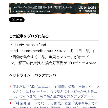
この記事をブログに貼る
<a href="https://food-
stadium.com/headline/000544/">12月11日、品川に
5店舗が集合する「品川魚貝センター」がオープ
ン。“横丁の仕掛け人”浜倉好宣氏がプロデュース</a>
ヘッドライン バックナンバー
下北沢に「M2（エムニ）」が開業。焼鳥「玉屋」や「つ
かんと」出身オーナー、もつ焼きにホッピーからナチュ
ラルワインまで、もつ焼き屋の在り方をアップデート
「神保町 台（うてな）」が開業。老舗「浅草今半」で20
年超のキャリアを持つ40代後半2人組が独立！旬の和食