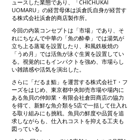
ュースした業態であり、「CHICHUKAI
UOMARU」の経営母体は浜倉氏自身が経営す
る株式会社浜倉的商店製作所。
今回の内装コンセプトは「市場」であり、そ
れにちなんで中華の「魚の酔拳」では湯気が
立ち上る蒸篭を設置したり、和風鉄板焼の
「うめ月」では活魚が泳ぐ生簀を設置してい
る。視覚的にもインパクトを強め、市場らし
い雑踏感や活気を演出した。
さらに「だるま鮨」を運営する株式会社T・フ
ーズをはじめ、東京都中央卸売市場や場内に
ある魚貝の仲卸業・有限会社倉田商店の協力
を得て、新鮮な魚介類を5店で一括して仕入れ
る取り組みにも挑戦。魚貝の鮮度や品質を追
求しながらも、仕入れコストを抑える工夫も
図っている。