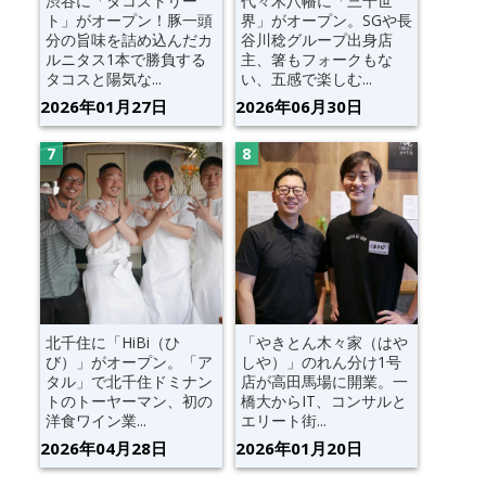
渋谷に「タコストリー
代々木八幡に「三千世
ト」がオープン！豚一頭
界」がオープン。SGや長
分の旨味を詰め込んだカ
谷川稔グループ出身店
ルニタス1本で勝負する
主、箸もフォークもな
タコスと陽気な...
い、五感で楽しむ...
2026年01月27日
2026年06月30日
北千住に「HiBi（ひ
「やきとん木々家（はや
び）」がオープン。「ア
しや）」のれん分け1号
タル」で北千住ドミナン
店が高田馬場に開業。一
トのトーヤーマン、初の
橋大からIT、コンサルと
洋食ワイン業...
エリート街...
2026年04月28日
2026年01月20日