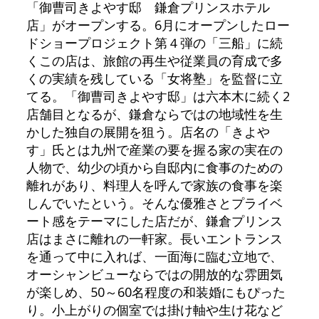
「御曹司きよやす邸 鎌倉プリンスホテル
店」がオープンする。6月にオープンしたロー
ドショープロジェクト第４弾の「三船」に続
くこの店は、旅館の再生や従業員の育成で多
くの実績を残している「女将塾」を監督に立
てる。「御曹司きよやす邸」は六本木に続く2
店舗目となるが、鎌倉ならではの地域性を生
かした独自の展開を狙う。店名の「きよや
す」氏とは九州で産業の要を握る家の実在の
人物で、幼少の頃から自邸内に食事のための
離れがあり、料理人を呼んで家族の食事を楽
しんでいたという。そんな優雅さとプライベ
ート感をテーマにした店だが、鎌倉プリンス
店はまさに離れの一軒家。長いエントランス
を通って中に入れば、一面海に臨む立地で、
オーシャンビューならではの開放的な雰囲気
が楽しめ、50～60名程度の和装婚にもぴった
り。小上がりの個室では掛け軸や生け花など