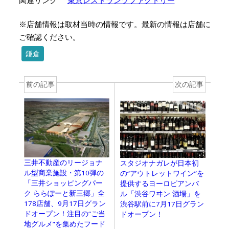
関連リンク
東京レストランツファクトリー
※店舗情報は取材当時の情報です。最新の情報は店舗に
ご確認ください。
鎌倉
前の記事
次の記事
三井不動産のリージョナ
スタジオナガレが日本初
ル型商業施設・第10弾の
の“アウトレットワイン”を
「三井ショッピングパー
提供するヨーロピアンバ
ク ららぽーと新三郷」全
ル「渋谷ワヰン 酒場」を
178店舗、9月17日グラン
渋谷駅前に7月17日グラン
ドオープン！注目の“ご当
ドオープン！
地グルメ”を集めたフード