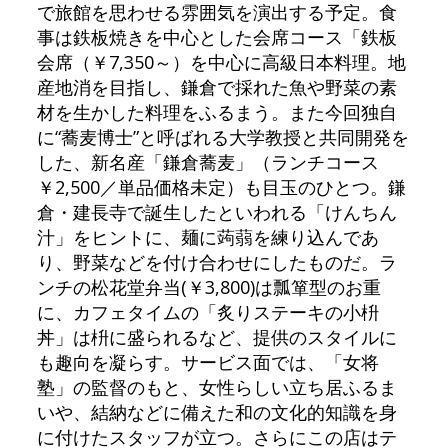
で旅館を思わせる雰囲気を演出する予定。食
事は鉄板焼きを中心とした会席コース「鉄板
会席（￥7,350～）を中心に高級日本料理。地
産地消を目指し、鎌倉で採れた魚や野菜の素
材を生かした料理をふるまう。また今回独自
に“蕎麦博士”と呼ばれる大学教授と共同開発を
した、新名産「鎌倉蕎麦」（ランチコース
￥2,500／単品価格未定）も目玉のひとつ。鎌
倉・建長寺で誕生したといわれる「けんちん
汁」をヒントに、麺に蒟蒻を練り込んであ
り、野菜などを付け合わせにしたものだ。ラ
ンチの松花堂弁当(￥3,800)は瓢箪型のお重
に、カフェタイムの「炙りステーキの小枡
丼」は枡に盛られるなど、提供のスタイルに
も趣向を凝らす。サービス面では、「女将
塾」の監督のもと、女性らしい立ち居ふるま
いや、結納などに備えた和の文化的知識を身
に付けたスタッフが立つ。さらにこの店はテ