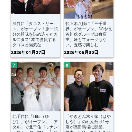
渋谷に「タコストリー
代々木八幡に「三千世
ト」がオープン！豚一頭
界」がオープン。SGや長
分の旨味を詰め込んだカ
谷川稔グループ出身店
ルニタス1本で勝負する
主、箸もフォークもな
タコスと陽気な...
い、五感で楽しむ...
2026年01月27日
2026年06月30日
北千住に「HiBi（ひ
「やきとん木々家（はや
び）」がオープン。「ア
しや）」のれん分け1号
タル」で北千住ドミナン
店が高田馬場に開業。一