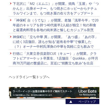
下北沢に「M2（エムニ）」が開業。焼鳥「玉屋」や「つ
かんと」出身オーナー、もつ焼きにホッピーからナチュ
ラルワインまで、もつ焼き屋の在り方をアップデート
「神保町 台（うてな）」が開業。老舗「浅草今半」で20
年超のキャリアを持つ40代後半2人組が独立！旬の和食
と厳選肉料理を各地の純米酒と愉しむカジュアル割烹
神保町に「立ち中華 異」が開業。「あつ盛」「あの字」
に続く3店舗目。誰もが知る“超有名中華”で修業した
（？）オーナー中村氏渾身の中華を気軽に立ち飲みで
行徳に「大衆立吞倶楽部CUE（キュー）」が開業。クラ
フトビアマーケット卒業生、1店舗目「Ｑuokka」が坪月
商70万円超の繁盛店に。至近に“焼酎立ち飲み”を出店
ヘッドライン一覧トップへ