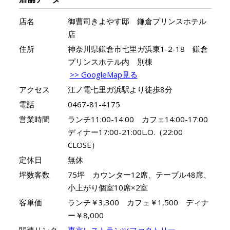
店名
御曹司きよやす邸 鎌倉プリンスホテル
店
住所
神奈川県鎌倉市七里ガ浜東1-2-18 鎌倉
プリンスホテル内 別棟
>> GoogleMap見る
アクセス
江ノ電七里ガ浜駅より徒歩8分
電話
0467-81-4175
営業時間
ランチ11:00-14:00 カフェ14:00-17:00
ディナー17:00-21:00L.O.（22:00
CLOSE）
定休日
無休
坪数客数
75坪 カウンター12席、テーブル48席、
小上がり個室10席×2室
客単価
ランチ￥3,300 カフェ￥1,500 ディナ
ー￥8,000