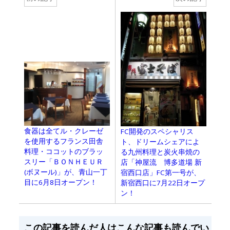
食器は全てル・クレーゼ
FC開発のスペシャリス
を使用するフランス田舎
ト、ドリームシェアによ
料理・ココットのブラッ
る九州料理と炭火串焼の
スリー「ＢＯＮＨＥＵＲ
店「神屋流 博多道場 新
(ボヌール)」が、青山一丁
宿西口店」FC第一号が、
目に6月8日オープン！
新宿西口に7月22日オープ
ン！
この記事を読んだ人はこんな記事も読んでい