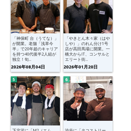
「神保町 台（うてな）」
「やきとん木々家（はや
が開業。老舗「浅草今
しや）」のれん分け1号
半」で20年超のキャリア
店が高田馬場に開業。一
を持つ40代後半2人組が
橋大からIT、コンサルと
独立！旬...
エリート街...
2026年08月04日
2026年01月20日
下北沢に「M2（エム
渋谷に「タコストリー