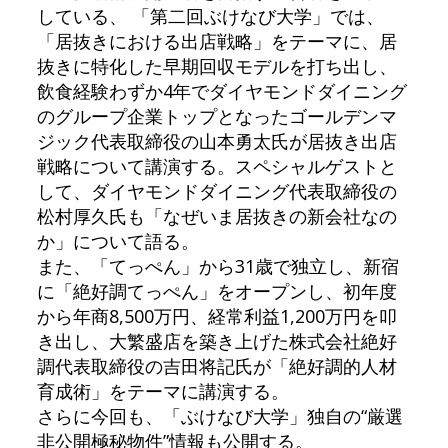
している、 「第二回ぶけなび大学」では、
「居抜きにおける出店戦略」をテーマに、居
抜きに特化した早期回収モデルを打ち出し、
飲食経験わずか4年でダイヤモンドダイニング
のグループ企業トップとなったゴールデンマ
ジック代表取締役の山本勇太氏が居抜き出店
戦略について講演する。スペシャルゲストと
して、ダイヤモンドダイニング代表取締役の
松村厚久氏も「なぜいま居抜きの新会社なの
か」について語る。
また、「てっぺん」から31歳で独立し、新宿
に「絶好調てっぺん」をオープンし、初年度
から年商8,500万円、経常利益1,200万円を叩
き出し、大繁盛店を築き上げた株式会社絶好
調代表取締役の吉田将記氏が「絶好調的人材
育成術」をテーマに講演する。
さらに今回も、「ぶけなび大学」独自の“厳選
非公開極秘物件”情報も公開する。