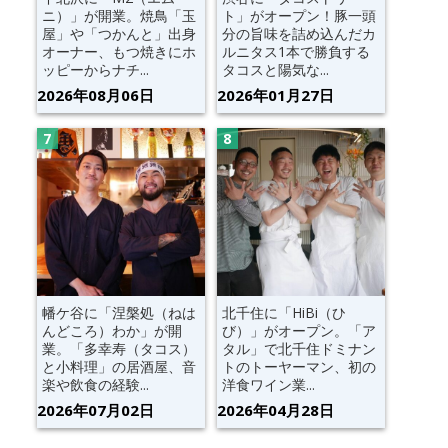
ニ）」が開業。焼鳥「玉
ト」がオープン！豚一頭
屋」や「つかんと」出身
分の旨味を詰め込んだカ
オーナー、もつ焼きにホ
ルニタス1本で勝負する
ッピーからナチ...
タコスと陽気な...
2026年08月06日
2026年01月27日
幡ケ谷に「涅槃処（ねは
北千住に「HiBi（ひ
んどころ）わか」が開
び）」がオープン。「ア
業。「多幸寿（タコス）
タル」で北千住ドミナン
と小料理」の居酒屋、音
トのトーヤーマン、初の
楽や飲食の経験...
洋食ワイン業...
2026年07月02日
2026年04月28日