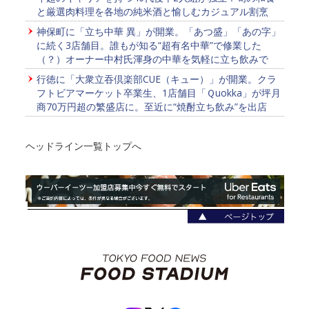
と厳選肉料理を各地の純米酒と愉しむカジュアル割烹
神保町に「立ち中華 異」が開業。「あつ盛」「あの字」
に続く3店舗目。誰もが知る“超有名中華”で修業した
（？）オーナー中村氏渾身の中華を気軽に立ち飲みで
行徳に「大衆立吞倶楽部CUE（キュー）」が開業。クラ
フトビアマーケット卒業生、1店舗目「Ｑuokka」が坪月
商70万円超の繁盛店に。至近に“焼酎立ち飲み”を出店
ヘッドライン一覧トップへ