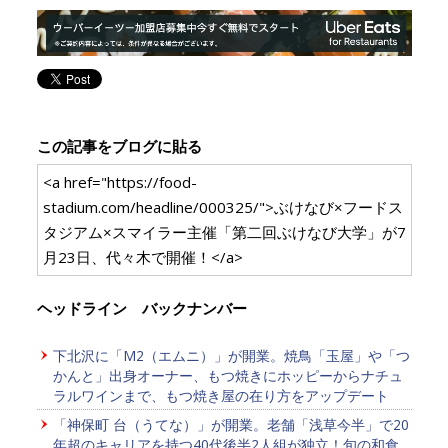
この記事をブログに貼る
<a href="https://food-
stadium.com/headline/000325/">ぶけなび×フードス
タジアム×スマイラー主催「第二回ぶけなび大学」が7
月23日、代々木で開催！</a>
ヘッドライン バックナンバー
下北沢に「M2（エムニ）」が開業。焼鳥「玉屋」や「つ
かんと」出身オーナー、もつ焼きにホッピーからナチュ
ラルワインまで、もつ焼き屋の在り方をアップデート
「神保町 台（うてな）」が開業。老舗「浅草今半」で20
年超のキャリアを持つ40代後半2人組が独立！旬の和食