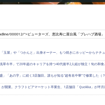
um.com/headline/000012/">ピューターズ、恵比寿に屋台風「プレハブ酒
鳥「玉屋」や「つかんと」出身オーナー、もつ焼きにホッピーからナチ
浅草今半」で20年超のキャリアを持つ40代後半2人組が独立！旬の和
盛」「あの字」に続く3店舗目。誰もが知る“超有名中華”で修業した（
」が開業。クラフトビアマーケット卒業生、1店舗目「Ｑuokka」が坪月