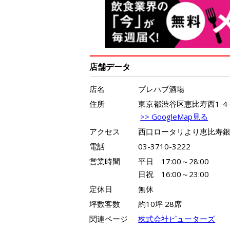
店舗データ
店名
プレハブ酒場
住所
東京都渋谷区恵比寿西1-4-
>> GoogleMap見る
アクセス
西口ロータリより恵比寿
電話
03-3710-3222
営業時間
平日 17:00～28:00
日祝 16:00～23:00
定休日
無休
坪数客数
約10坪 28席
関連ページ
株式会社ピューターズ