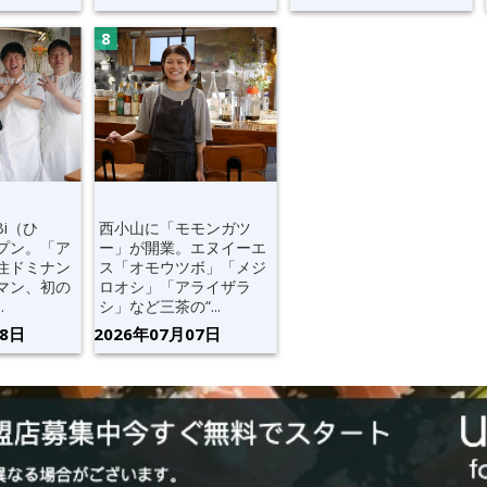
Bi（ひ
西小山に「モモンガツ
プン。「ア
ー」が開業。エヌイーエ
住ドミナン
ス「オモウツボ」「メジ
マン、初の
ロオシ」「アライザラ
.
シ」など三茶の“...
28日
2026年07月07日