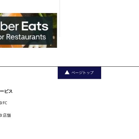
ービス
タFC
タ店舗