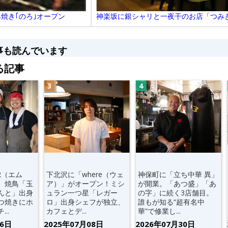
神楽坂に銀シャリと一夜干のお店「つみ
焼き｢のろ｣オープン
事も読んでいます
る記事
2（エム
下北沢に「where（ウェ
神保町に「立ち中華 異」
。焼鳥「玉
ア）」がオープン！ミシ
が開業。「あつ盛」「あ
んと」出身
ュラン一つ星「レガー
の字」に続く3店舗目。
つ焼きにホ
ロ」出身シェフが独立、
誰もが知る“超有名中
..
カフェとデ...
華”で修業し...
06日
2025年07月08日
2026年07月30日