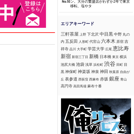
ン。大分の繁盛店がわずか2年で東京
No.10
移転、塩やタ
三軒茶屋
中目黒
下北沢
中野
丸の
上野
六本木
五反田
吉
内
代官山
人形町
原宿
恵比寿
学芸大学
祥寺
大手町
広尾
品川
新宿
新橋
日本橋
横浜
新宿三丁目
東京
渋谷
池袋
浅草
目
池尻大橋
浜松町
田町
神楽坂
神田
黒
神保町
神泉
秋葉原
自由が
銀座
赤坂
表参道
丘
西荻窪
西麻布
青山
高円寺
麻布十番
高田馬場