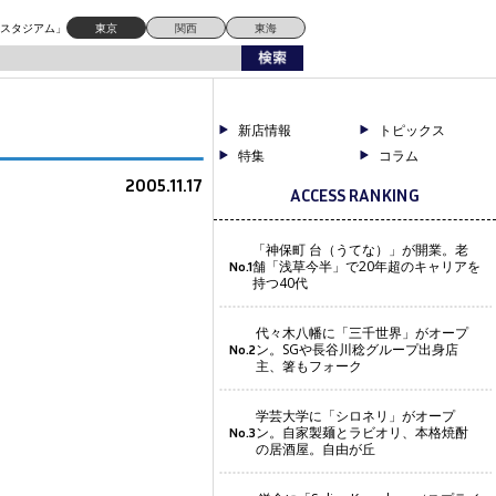
ドスタジアム」
東京
関西
東海
新店情報
トピックス
特集
コラム
2005.11.17
ACCESS RANKING
「神保町 台（うてな）」が開業。老
舗「浅草今半」で20年超のキャリアを
No.1
持つ40代
代々木八幡に「三千世界」がオープ
ン。SGや長谷川稔グループ出身店
No.2
主、箸もフォーク
学芸大学に「シロネリ」がオープ
ン。自家製麺とラビオリ、本格焼酎
No.3
の居酒屋。自由が丘