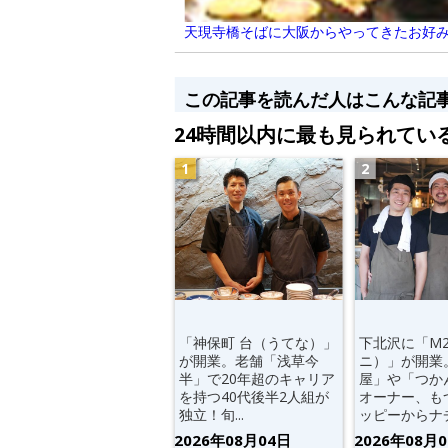
天現寺橋そばに大阪からやってきたお好み
この記事を読んだ人はこんな記
24時間以内に最も見られてい
「神保町 台（うてな）」
下北沢に「M
が開業。老舗「浅草今
ニ）」が開業
半」で20年超のキャリア
屋」や「つか
を持つ40代後半2人組が
オーナー、も
独立！旬...
ッピーからナチ.
2026年08月04日
2026年08月