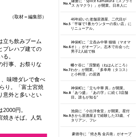
鎌倉に「Splice Kamakura（スプライ
No.4
ス カマクラ）」が開業。日本人に
（取材＝編集部）
46年続いた老舗居酒屋、二代目が
「平塚で1番カウンターの長い店」に
No.5
リニューアル。
は立ち飲みブーム
神保町に「立呑み中華 猫猫（マオマ
オ）」がオープン。志木で出会った
No.6
とプレハブ建ての
男子2人組で独
いる。
の行事、お祭りな
幡ケ谷に「涅槃処（ねはんどころ）
わか」が開業。「多幸寿（タコス）
No.7
と小料理」の居酒
り、味噌ダレで食べ
ずらり。「富士宮焼
神保町に「立ち中華 異」が開業。
「あつ盛」「あの字」に続く3店舗
No.8
り意外と多いとい
目。誰もが知る“
000円。
池袋に「小出洋食堂」が開業。星付
きから居酒屋まで経験した33歳、イ
No.9
宮焼きそば。人気
タリアン、フレ
豪徳寺に「焼き鳥 金兵衛」がオープ