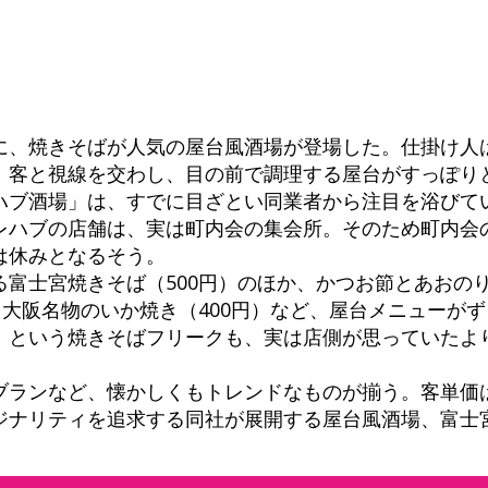
に、焼きそばが人気の屋台風酒場が登場した。仕掛け人
。客と視線を交わし、目の前で調理する屋台がすっぽり
ハブ酒場」は、すでに目ざとい同業者から注目を浴びて
レハブの店舗は、実は町内会の集会所。そのため町内会
は休みとなるそう。
る富士宮焼きそば（500円）のほか、かつお節とあおの
、大阪名物のいか焼き（400円）など、屋台メニューが
」という焼きそばフリークも、実は店側が思っていたよ
ランなど、懐かしくもトレンドなものが揃う。客単価は2
ジナリティを追求する同社が展開する屋台風酒場、富士