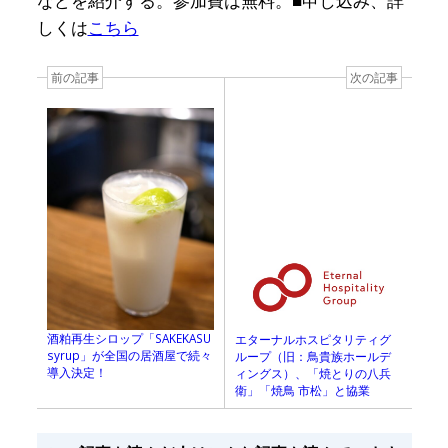
などを紹介する。参加費は無料。■申し込み、詳
しくは
こちら
前の記事
次の記事
酒粕再生シロップ「SAKEKASU
エターナルホスピタリティグ
syrup」が全国の居酒屋で続々
ループ（旧：鳥貴族ホールデ
導入決定！
ィングス）、「焼とりの八兵
衛」「焼鳥 市松」と協業