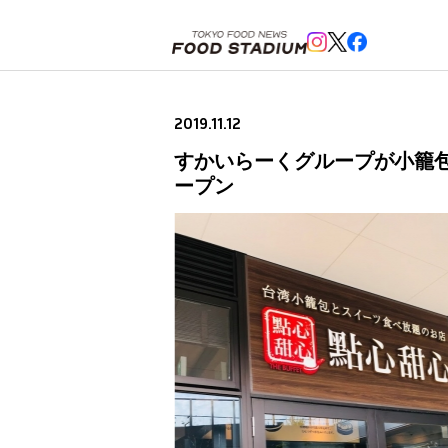
ホーム
>
ニュースフラッシュ
>
すかいらーくグループが小籠包専門店「THE BUFFET 點心甜心 
2019.11.12
すかいらーくグループが小籠包専
ープン