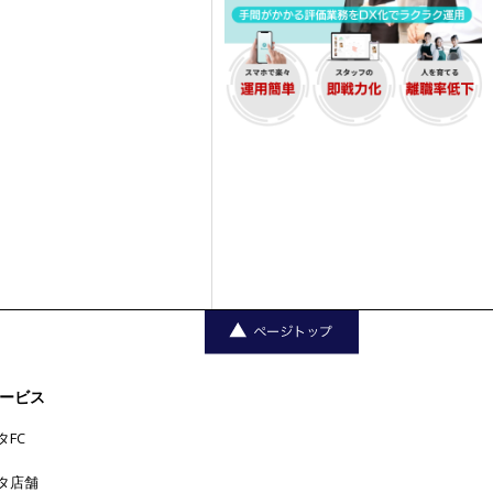
ービス
タFC
タ店舗