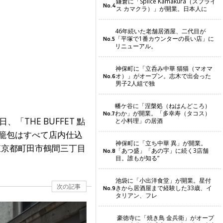
鎌倉に「Splice Kamakura（スプライ
No.4
ス カマクラ）」が開業。日本人に
46年続いた老舗居酒屋、二代目が
「平塚で1番カウンターの長い店」に
No.5
リニューアル。
神保町に「立呑み中華 猫猫（マオマ
オ）」がオープン。志木で出会った
No.6
男子2人組で独
幡ケ谷に「涅槃処（ねはんどころ）
わか」が開業。「多幸寿（タコス）
No.7
THE BUFFET 點
と小料理」の居酒
籠包はすべて店内仕込
神保町に「立ち中華 異」が開業。
東京都町田市鶴間三丁目
「あつ盛」「あの字」に続く3店舗
No.8
目。誰もが知る“
池袋に「小出洋食堂」が開業。星付
次の記事
きから居酒屋まで経験した33歳、イ
No.9
タリアン、フレ
豪徳寺に「焼き鳥 金兵衛」がオープ