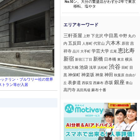
ン。大分の繁盛店がわずか2年で東京
No.10
移転、塩やタ
三軒茶屋
中目黒
下北沢
中野
丸の
上野
六本木
五反田
吉
内
代官山
人形町
原宿
恵比寿
学芸大学
祥寺
大手町
広尾
品川
新宿
新橋
日本橋
横浜
新宿三丁目
東京
渋谷
池袋
浅草
目
池尻大橋
浜松町
田町
神楽坂
神田
黒
神保町
神泉
秋葉原
自由が
ルックリン・ブルワリー社の世界
銀座
赤坂
表参道
丘
西荻窪
西麻布
青山
レストラン等が入居
高円寺
麻布十番
高田馬場