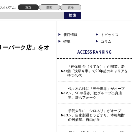
ドスタジアム」
東京
関西
東海
新店情報
トピックス
特集
コラム
ベリーパーク店」をオ
ACCESS RANKING
「神保町 台（うてな）」が開業。老
舗「浅草今半」で20年超のキャリアを
No.1
持つ40代
代々木八幡に「三千世界」がオープ
ン。SGや長谷川稔グループ出身店
No.2
主、箸もフォーク
学芸大学に「シロネリ」がオープ
ン。自家製麺とラビオリ、本格焼酎
No.3
の居酒屋。自由が丘