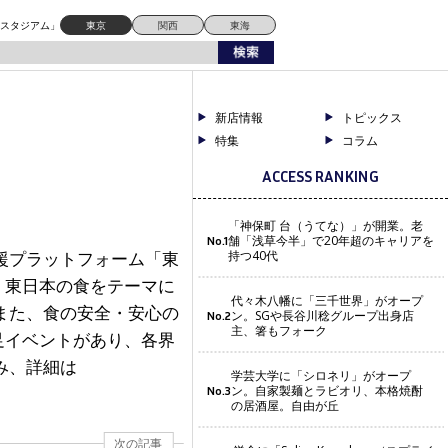
ドスタジアム」
東京
関西
東海
新店情報
トピックス
特集
コラム
ACCESS RANKING
「神保町 台（うてな）」が開業。老
舗「浅草今半」で20年超のキャリアを
No.1
援プラットフォーム「東
持つ40代
。東日本の食をテーマに
代々木八幡に「三千世界」がオープ
また、食の安全・安心の
ン。SGや長谷川稔グループ出身店
No.2
主、箸もフォーク
足イベントがあり、各界
み、詳細は
学芸大学に「シロネリ」がオープ
ン。自家製麺とラビオリ、本格焼酎
No.3
の居酒屋。自由が丘
次の記事