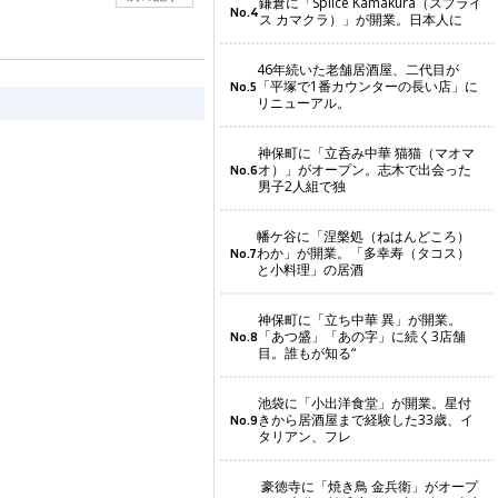
鎌倉に「Splice Kamakura（スプライ
No.4
ス カマクラ）」が開業。日本人に
46年続いた老舗居酒屋、二代目が
「平塚で1番カウンターの長い店」に
No.5
リニューアル。
神保町に「立呑み中華 猫猫（マオマ
オ）」がオープン。志木で出会った
No.6
男子2人組で独
幡ケ谷に「涅槃処（ねはんどころ）
わか」が開業。「多幸寿（タコス）
No.7
と小料理」の居酒
神保町に「立ち中華 異」が開業。
「あつ盛」「あの字」に続く3店舗
No.8
目。誰もが知る“
池袋に「小出洋食堂」が開業。星付
きから居酒屋まで経験した33歳、イ
No.9
タリアン、フレ
豪徳寺に「焼き鳥 金兵衛」がオープ