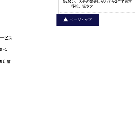
ン。大分の繁盛店がわずか2年で東京
No.10
移転、塩やタ
三軒茶屋
中目黒
下北沢
中野
丸の
上野
ービス
六本木
五反田
吉
内
代官山
人形町
原宿
恵比寿
学芸大学
タFC
祥寺
大手町
広尾
品川
新宿
新橋
日本橋
横浜
新宿三丁目
東京
タ店舗
渋谷
池袋
浅草
目
池尻大橋
浜松町
田町
神楽坂
神田
黒
神保町
神泉
秋葉原
自由が
銀座
赤坂
表参道
丘
西荻窪
西麻布
青山
高円寺
麻布十番
高田馬場