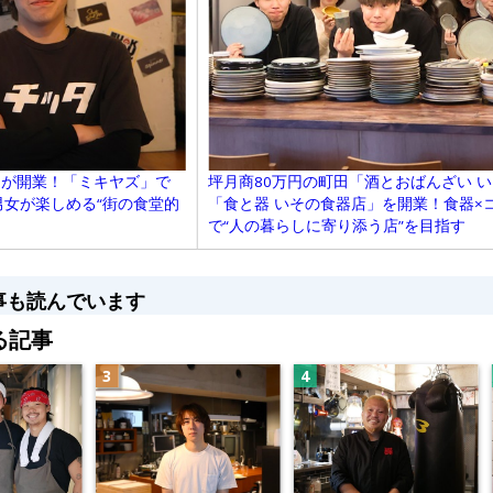
ッタ）」が開業！「ミキヤズ」で
坪月商80万円の町田「酒とおばんざい 
男女が楽しめる“街の食堂的
「食と器 いその食器店」を開業！食器×
で“人の暮らしに寄り添う店”を目指す
事も読んでいます
る記事