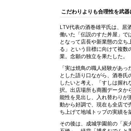
こだわりよりも合理性を武器
LTV代表の酒巻雄平氏は、
働いた「伝説のすた丼屋」で
となって店長や新業態の立ち
る」という目標に向けて複数の
業。念願の独立を果たした。
「実は焼鳥の職人経験があっ
とした語り口ながら、酒巻氏
したいと考え、「すしは握れ
択。出店場所も商圏データか
能性を見出し、入れ替わりが
動から好調で、現在も全店で
ち上げて地域トップの実績を
その後は、成城学園前の「炭
石橋」、経堂「博多おでんと