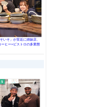
いそいそ」が至近に姉妹店、
コーヒー×ビストロの多業態