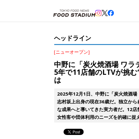
ホーム
>
ヘッドライン
>
中野
,
新中野
>
中野に「炭火焼酒場 ワラテル」が開業！「伝説のすた丼」ア
ヘッドライン
[ニューオープン]
中野に「炭火焼酒場 ワ
5年で11店舗のLTVが挑
は
2025年12月1日、中野に「炭火焼
志村坂上出身の現在36歳だ。独立から
な成果へと導いてきた実力者だ。12店
女性客や団体利用のニーズを的確に捉え