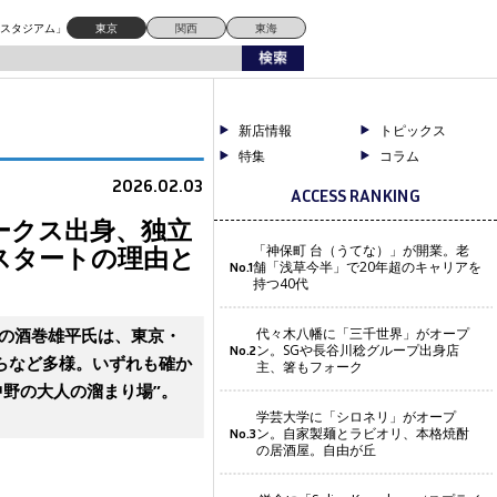
ートの理由とは
ドスタジアム」
東京
関西
東海
新店情報
トピックス
特集
コラム
2026.02.03
ACCESS RANKING
ークス出身、独立
好スタートの理由と
「神保町 台（うてな）」が開業。老
舗「浅草今半」で20年超のキャリアを
No.1
持つ40代
表の酒巻雄平氏は、東京・
代々木八幡に「三千世界」がオープ
ン。SGや長谷川稔グループ出身店
No.2
らなど多様。いずれも確か
主、箸もフォーク
中野の大人の溜まり場”。
学芸大学に「シロネリ」がオープ
ン。自家製麺とラビオリ、本格焼酎
No.3
の居酒屋。自由が丘