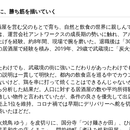
に、勝ち筋を描いていく
居酒屋を営む父のもとで育ち、自然と飲食の世界に親しん
は、運営会社アントワークスの成長期の勢いに触れ、ア
上げを経験。約8年間、現場で腕を磨いた。退職後は「3
居酒屋で経験を積み、2019年、29歳で武蔵境に「炭火
たわけでも、武蔵境の街に強いこだわりがあったわけで
の説明は一貫して明快だ。都内の飲食店を巡る中でカウ
ないけど、鶏を串に打って焼くことはできるんじゃない
ら分析した結果だ。人口に対する居酒屋の数や平均所得
激しい物件と言われていたが、条件の良さを優先して出
売上1位を維持。コロナ禍では早期にデリバリーへ舵を
築いたほどだ。
火焼鳥 ゆう」を皮切りに、国分寺「つけ麺さか田」、ひ
黒毛和牛の店 くろこ」、門前仲町「煮込み処和田屋」、