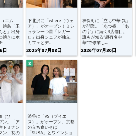
2（エム
下北沢に「where（ウェ
神保町に「立ち中華 異」
。焼鳥「玉
ア）」がオープン！ミシ
が開業。「あつ盛」「あ
んと」出身
ュラン一つ星「レガー
の字」に続く3店舗目。
つ焼きにホ
ロ」出身シェフが独立、
誰もが知る“超有名中
..
カフェとデ...
華”で修業し...
06日
2025年07月08日
2026年07月30日
Bi（ひ
渋谷に「VS（ブイエ
プン。「ア
ス）」がオープン。京都
住ドミナン
の立ち食いそば
マン、初の
「SUBA」とワインショ