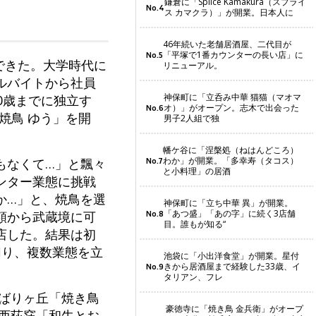
鎌倉に「Splice Kamakura（スプライ
No.4
ス カマクラ）」が開業。日本人に
46年続いた老舗居酒屋、二代目が
「平塚で1番カウンターの長い店」に
No.5
できた。大学時代に
リニューアル。
ルバイトから社員
神保町に「立呑み中華 猫猫（マオマ
0歳までに独立す
オ）」がオープン。志木で出会った
No.6
焼鳥 ゆう」を開
男子2人組で独
幡ケ谷に「涅槃処（ねはんどころ）
わか」が開業。「多幸寿（タコス）
もなくて…」と飄々
No.7
と小料理」の居酒
ンター業態に挑戦
か…」と、焼鳥を選
神保町に「立ち中華 異」が開業。
「あつ盛」「あの字」に続く3店舗
額から武蔵境に可
No.8
目。誰もが知る“
店した。結果は初
切り、複数業態を立
池袋に「小出洋食堂」が開業。星付
きから居酒屋まで経験した33歳、イ
No.9
タリアン、フレ
ばりヶ丘「焼き鳥
豪徳寺に「焼き鳥 金兵衛」がオープ
西荻窪「和牛とお