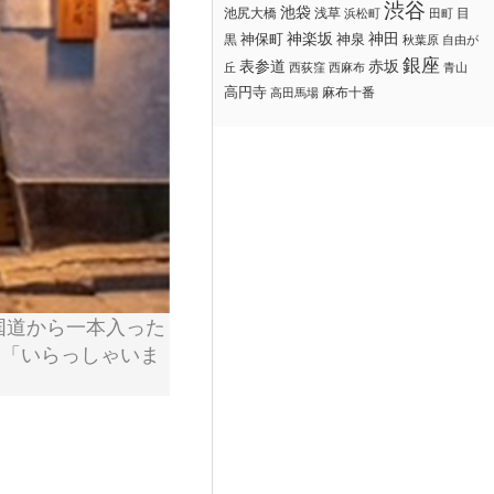
渋谷
池袋
浅草
目
池尻大橋
浜松町
田町
神楽坂
神田
黒
神保町
神泉
秋葉原
自由が
銀座
赤坂
表参道
丘
西荻窪
西麻布
青山
高円寺
麻布十番
高田馬場
国道から一本入った
は「いらっしゃいま