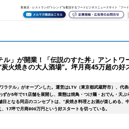
ントワークス出身、独立5年で11店舗のLTVが挑む“炭火焼きの大人酒場”。坪月商45万超の好スタ
飲食店・レストランの“トレンド”を配信するフードビジネスニュースサイト「フー
ラテル」が開業！「伝説のすた丼」アントワ
む“炭火焼きの大人酒場”。坪月商45万超の
酒場 ワラテル」がオープンした。運営はLTV（東京都武蔵野市）、代
わずか5年で11店舗を展開し、業態は焼鳥・つけ麺・おでん・天ぷ
舗目となる同店のコンセプトは、“炭焼き料理とお酒が楽しめる、
、17坪で月商800万円という好スタートを切っている。