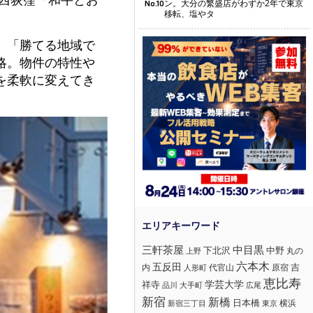
ン。大分の繁盛店がわずか2年で東京
No.10
移転、塩やタ
、「勝てる地域で
略。物件の特性や
を柔軟に変えてき
三軒茶屋
中目黒
下北沢
中野
丸の
上野
六本木
五反田
吉
内
代官山
人形町
原宿
恵比寿
学芸大学
祥寺
大手町
広尾
品川
新宿
新橋
日本橋
横浜
新宿三丁目
東京