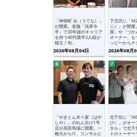
「神保町 台（うてな）」
下北沢に「M
が開業。老舗「浅草今
ニ）」が開業
半」で20年超のキャリア
屋」や「つか
を持つ40代後半2人組が
オーナー、も
独立！旬...
ッピーからナチ.
2026年08月04日
2026年08月
「やきとん木々家（はや
北千住に「Hi
しや）」のれん分け1号
び）」がオー
店が高田馬場に開業。一
タル」で北千
橋大からIT、コンサルと
トのトーヤー