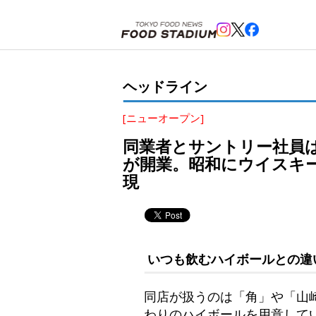
ホーム
>
ヘッドライン
>
新橋
>
同業者とサントリー社員はチャージ無料！新橋に「ハイボールバー
ヘッドライン
[ニューオープン]
同業者とサントリー社員
が開業。昭和にウイスキ
現
いつも飲むハイボールとの違
同店が扱うのは「角」や「山
わりのハイボールを用意して