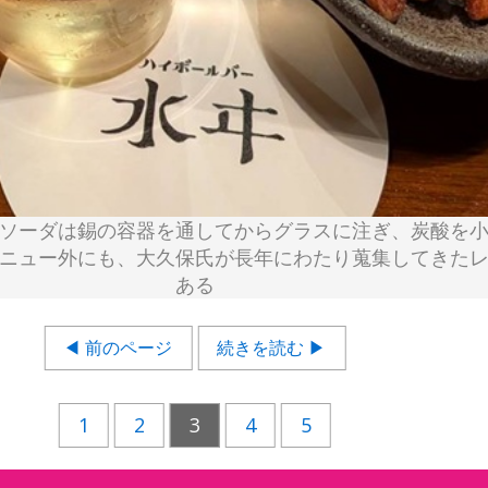
ソーダは錫の容器を通してからグラスに注ぎ、炭酸を
ニュー外にも、大久保氏が長年にわたり蒐集してきた
ある
◀ 前のページ
続きを読む ▶
1
2
3
4
5