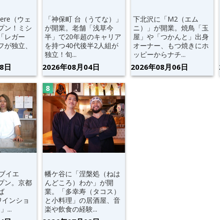
ere（ウェ
「神保町 台（うてな）」
下北沢に「M2（エム
プン！ミシ
が開業。老舗「浅草今
ニ）」が開業。焼鳥「玉
「レガー
半」で20年超のキャリア
屋」や「つかんと」出身
フが独立、
を持つ40代後半2人組が
オーナー、もつ焼きにホ
独立！旬...
ッピーからナチ...
08日
2026年08月04日
2026年08月06日
（ブイエ
幡ケ谷に「涅槃処（ねは
プン。京都
んどころ）わか」が開
ば
業。「多幸寿（タコス）
ワインショ
と小料理」の居酒屋、音
...
楽や飲食の経験...