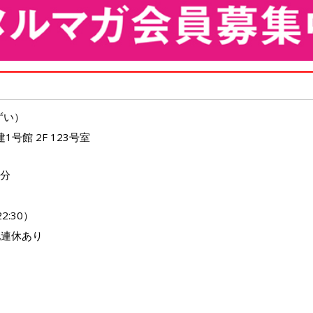
ずい）
1号館 2F 123号室
２分
2:30）
他連休あり