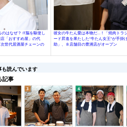
のはなぜ？ IT脳を駆使し
彼女の牛たん愛は本物だ…！「焼肉トラ
門店「おすすめ屋」の代
ード昇進を果たした“牛たん女王”が手掛
「次世代居酒屋チェーンの
助」、８店舗目の豊洲店がオープン
事も読んでいます
る記事