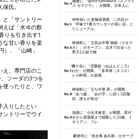
鎌倉に「Splice Kamakura（スプライ
No.4
ス カマクラ）」が開業。日本人に
久保氏。
」と「サントリー
46年続いた老舗居酒屋、二代目が
「平塚で1番カウンターの長い店」に
No.5
例えば「水ヰの飲
リニューアル。
香りを引き出す1
うな甘い香りを楽
神保町に「立呑み中華 猫猫（マオマ
オ）」がオープン。志木で出会った
No.6
0円）、「山崎」
男子2人組で独
幡ケ谷に「涅槃処（ねはんどころ）
いえ、専門店のこ
わか」が開業。「多幸寿（タコス）
No.7
と小料理」の居酒
ー、ソーダの3つを
を使ったりと、ワ
神保町に「立ち中華 異」が開業。
「あつ盛」「あの字」に続く3店舗
No.8
目。誰もが知る“
子入りしたとい
池袋に「小出洋食堂」が開業。星付
サントリーでウイ
きから居酒屋まで経験した33歳、イ
No.9
タリアン、フレ
豪徳寺に「焼き鳥 金兵衛」がオープ