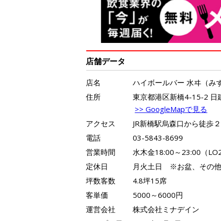
店舗データ
店名
ハイボールバー 水ヰ（み
住所
東京都港区新橋4-15-2 日建
>> GoogleMapで見る
アクセス
JR新橋駅烏森口から徒歩
電話
03-5843-8699
営業時間
水木金18:00～23:00（LO2
定休日
月火土日 ※お盆、その
坪数客数
4.8坪15席
客単価
5000～6000円
運営会社
株式会社ミナデイン