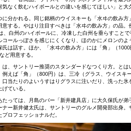
何気なく飲むハイボールとの違いを感じてほしい」と大
つに分かれる。同じ銘柄のウイスキーも「水ヰの飲み方
用意する。やはり注目すべきは「水ヰの飲み方」の品。
）は、白州のハイボールに、冷凍した白州を垂らすことで
ルコールっぽさを感じにくくなり、ほのかにメロンのよ
氏は話す。ほか、「水ヰの飲み方」には「角」（100
円）など用意する。
」は、サントリー推奨のスタンダードなつくり方。とは
例えば「角」（800円）は、三冷（グラス、ウイスキ
、口当たりのよいうすはりグラスに注いだり、洗った氷
上げている。
あたっては、月島のバー「新井建具店」に大久保氏が弟
ーナー新井健太氏は、サントリーのグルメ開発部出身。
たプロフェッショナルだ。