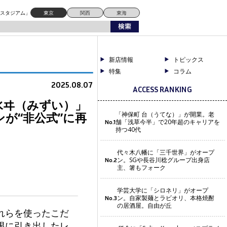
再現
ドスタジアム」
東京
関西
東海
新店情報
トピックス
特集
コラム
2025.08.07
ACCESS RANKING
水ヰ（みずい）」
が“非公式”に再
「神保町 台（うてな）」が開業。老
舗「浅草今半」で20年超のキャリアを
No.1
持つ40代
代々木八幡に「三千世界」がオープ
ン。SGや長谷川稔グループ出身店
No.2
主、箸もフォーク
学芸大学に「シロネリ」がオープ
ン。自家製麺とラビオリ、本格焼酎
No.3
の居酒屋。自由が丘
れらを使ったこだ
限に引き出したレ