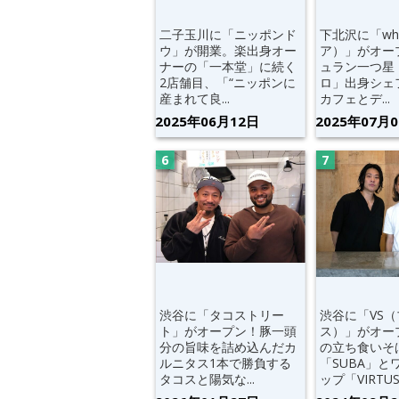
二子玉川に「ニッポンド
下北沢に「wh
ウ」が開業。楽出身オー
ア）」がオー
ナーの「一本堂」に続く
ュラン一つ星
2店舗目、「“ニッポンに
ロ」出身シェ
産まれて良...
カフェとデ...
2025年06月12日
2025年07月
渋谷に「タコストリー
渋谷に「VS
ト」がオープン！豚一頭
ス）」がオー
分の旨味を詰め込んだカ
の立ち食いそ
ルニタス1本で勝負する
「SUBA」と
タコスと陽気な...
ップ「VIRTUS」