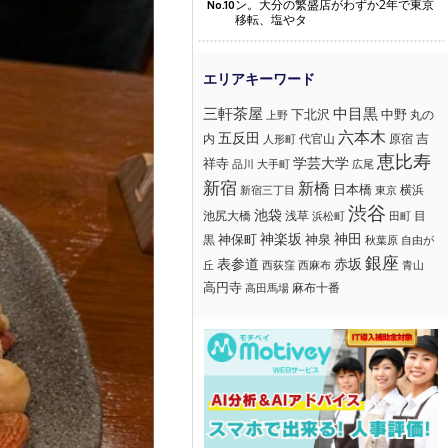
ン。大分の繁盛店がわずか2年で東京
No.10
移転、塩やタ
三軒茶屋
中目黒
下北沢
中野
丸の
上野
六本木
五反田
吉
内
代官山
人形町
原宿
恵比寿
学芸大学
祥寺
大手町
広尾
品川
新宿
新橋
日本橋
横浜
新宿三丁目
東京
渋谷
池袋
浅草
目
池尻大橋
浜松町
田町
神楽坂
神田
黒
神保町
神泉
秋葉原
自由が
銀座
赤坂
表参道
丘
西荻窪
西麻布
青山
高円寺
麻布十番
高田馬場