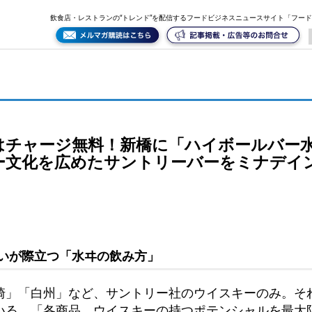
水ヰ（みずい）」が開業。昭和にウイスキー文化を広めたサントリーバーをミナデインが“非公式”に
飲食店・レストランの“トレンド”を配信するフードビジネスニュースサイト「フー
はチャージ無料！新橋に「ハイボールバー
ー文化を広めたサントリーバーをミナデイン
いが際立つ「水ヰの飲み方」
崎」「白州」など、サントリー社のウイスキーのみ。そ
いる。「各商品、ウイスキーの持つポテンシャルを最大