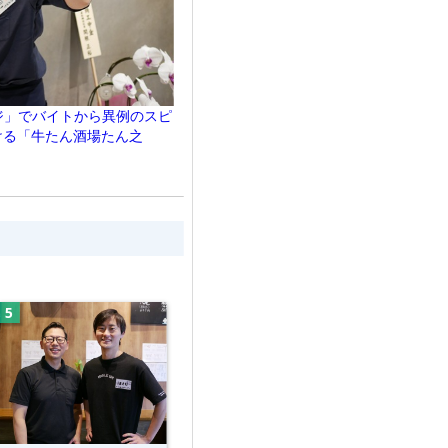
ジ」でバイトから異例のスピ
ける「牛たん酒場たん之