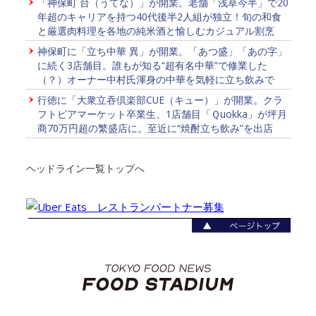
「神保町 台（うてな）」が開業。老舗「浅草今半」で20
年超のキャリアを持つ40代後半2人組が独立！旬の和食
と厳選肉料理を各地の純米酒と愉しむカジュアル割烹
神保町に「立ち中華 異」が開業。「あつ盛」「あの字」
に続く3店舗目。誰もが知る“超有名中華”で修業した
（？）オーナー中村氏渾身の中華を気軽に立ち飲みで
行徳に「大衆立吞倶楽部CUE（キュー）」が開業。クラ
フトビアマーケット卒業生、1店舗目「Ｑuokka」が坪月
商70万円超の繁盛店に。至近に“焼酎立ち飲み”を出店
ヘッドライン一覧トップへ