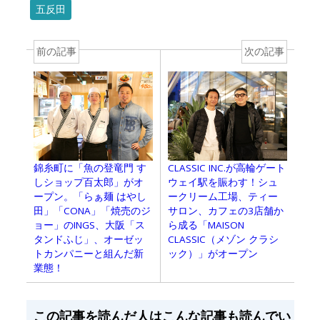
五反田
前の記事
次の記事
錦糸町に「魚の登竜門 す
CLASSIC INC.が高輪ゲート
しショップ百太郎」がオ
ウェイ駅を賑わす！シュ
ープン。「らぁ麺 はやし
ークリーム工場、ティー
田」「CONA」「焼売のジ
サロン、カフェの3店舗か
ョー」のINGS、大阪「ス
ら成る「MAISON
タンドふじ」、オーゼッ
CLASSIC（メゾン クラシ
トカンパニーと組んだ新
ック）」がオープン
業態！
この記事を読んだ人はこんな記事も読んでい