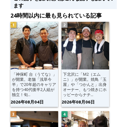
ます
24時間以内に最も見られている記事
「神保町 台（うてな）」
下北沢に「M2（エム
が開業。老舗「浅草今
ニ）」が開業。焼鳥「玉
半」で20年超のキャリア
屋」や「つかんと」出身
を持つ40代後半2人組が
オーナー、もつ焼きにホ
独立！旬...
ッピーからナチ...
2026年08月04日
2026年08月06日