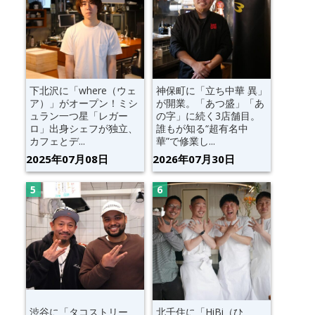
下北沢に「where（ウェ
神保町に「立ち中華 異」
ア）」がオープン！ミシ
が開業。「あつ盛」「あ
ュラン一つ星「レガー
の字」に続く3店舗目。
ロ」出身シェフが独立、
誰もが知る“超有名中
カフェとデ...
華”で修業し...
2025年07月08日
2026年07月30日
渋谷に「タコストリー
北千住に「HiBi（ひ