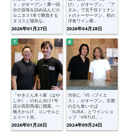
ト」がオープン！豚一頭
び）」がオープン。「ア
分の旨味を詰め込んだカ
タル」で北千住ドミナン
ルニタス1本で勝負する
トのトーヤーマン、初の
タコスと陽気な...
洋食ワイン業...
2026年01月27日
2026年04月28日
「やきとん木々家（はや
渋谷に「VS（ブイエ
しや）」のれん分け1号
ス）」がオープン。京都
店が高田馬場に開業。一
の立ち食いそば
橋大からIT、コンサルと
「SUBA」とワインショ
エリート街...
ップ「VIRTUS」...
2026年01月20日
2024年09月24日